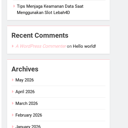
Tips Menjaga Keamanan Data Saat
Menggunakan Slot Lebah4D
Recent Comments
A WordPress Commenter
on
Hello world!
Archives
May 2026
April 2026
March 2026
February 2026
January 2026