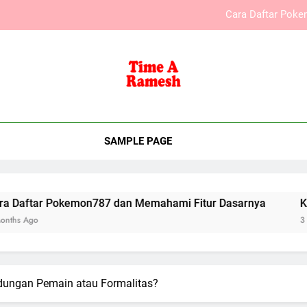
Cara Daftar Pok
Kaya787 Link Alternatif dan Komitmen 
LAE138 Link Alternatif dengan Sistem Aks
e A Ramesh
Edwinslot Alternatif dan Faktor Keam
Layanan Kesehatan Dan Relaksasi Terbaik Di Time Aramesh. So
Cara Daftar Pok
SAMPLE PAGE
Kaya787 Link Alternatif dan Komitmen 
LAE138 Link Alternatif dengan Sistem Aks
okemon787 dan Memahami Fitur Dasarnya
Kaya787 Link
3 Months Ago
indungan Pemain atau Formalitas?