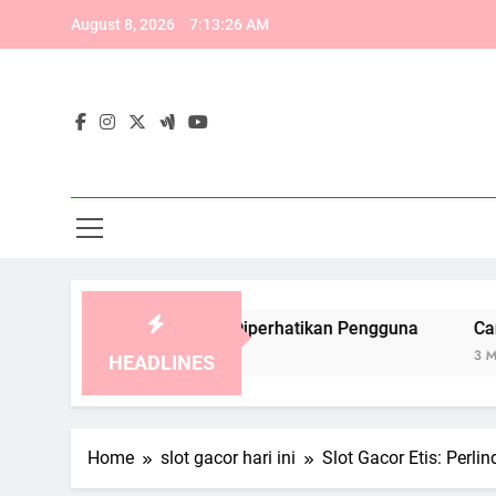
Skip
August 8, 2026
7:13:27 AM
to
content
Tim
Dapatkan 
manan yang Wajib Diperhatikan Pengguna
Cara Daftar P
3 Months Ago
HEADLINES
Home
slot gacor hari ini
Slot Gacor Etis: Perl