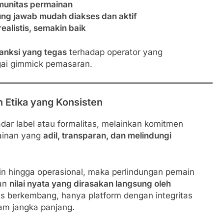
omunitas permainan
ng jawab mudah diakses dan aktif
alistis, semakin baik
anksi yang tegas
terhadap operator yang
gai gimmick pemasaran.
 Etika yang Konsisten
dar label atau formalitas, melainkan komitmen
ainan yang
adil, transparan, dan melindungi
ain hingga operasional, maka perlindungan pemain
kan
nilai nyata yang dirasakan langsung oleh
s berkembang, hanya platform dengan integritas
am jangka panjang.