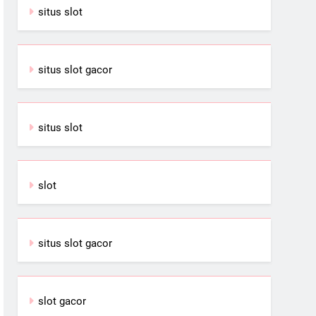
situs slot
situs slot gacor
situs slot
slot
situs slot gacor
slot gacor