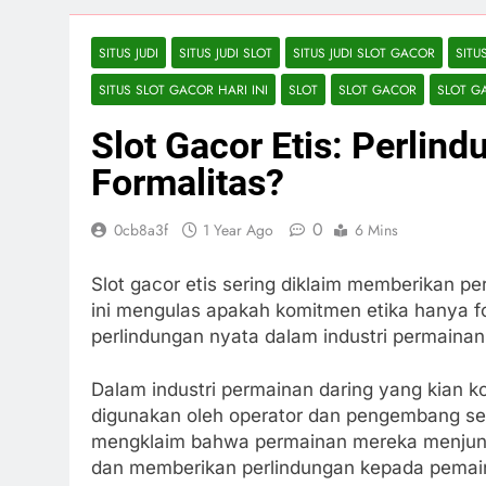
SITUS JUDI
SITUS JUDI SLOT
SITUS JUDI SLOT GACOR
SITU
SITUS SLOT GACOR HARI INI
SLOT
SLOT GACOR
SLOT GA
Slot Gacor Etis: Perlin
Formalitas?
0
0cb8a3f
1 Year Ago
6 Mins
Slot gacor etis sering diklaim memberikan pe
ini mengulas apakah komitmen etika hanya fo
perlindungan nyata dalam industri permainan 
Dalam industri permainan daring yang kian kom
digunakan oleh operator dan pengembang se
mengklaim bahwa permainan mereka menjunjun
dan memberikan perlindungan kepada pemai