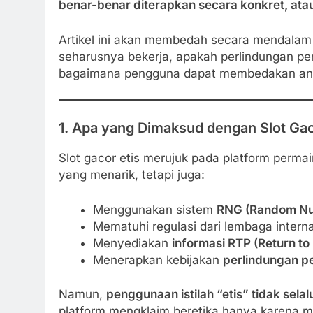
benar-benar diterapkan secara konkret, ata
Artikel ini akan membedah secara mendala
seharusnya bekerja, apakah perlindungan pe
bagaimana pengguna dapat membedakan anta
1. Apa yang Dimaksud dengan Slot Gac
Slot gacor etis merujuk pada platform per
yang menarik, tetapi juga:
Menggunakan sistem
RNG (Random Nu
Mematuhi regulasi dari lembaga interna
Menyediakan
informasi RTP (Return to 
Menerapkan kebijakan
perlindungan pe
Namun,
penggunaan istilah “etis” tidak sela
platform mengklaim beretika hanya karena me