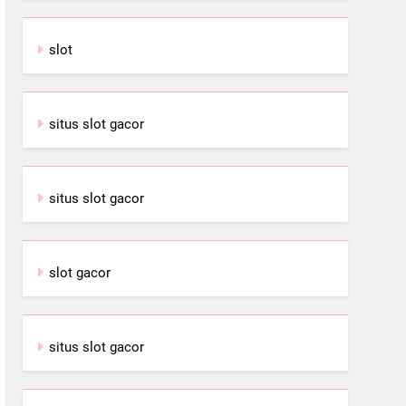
slot
situs slot gacor
situs slot gacor
slot gacor
situs slot gacor