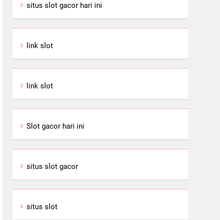
situs slot gacor hari ini
link slot
link slot
Slot gacor hari ini
situs slot gacor
situs slot