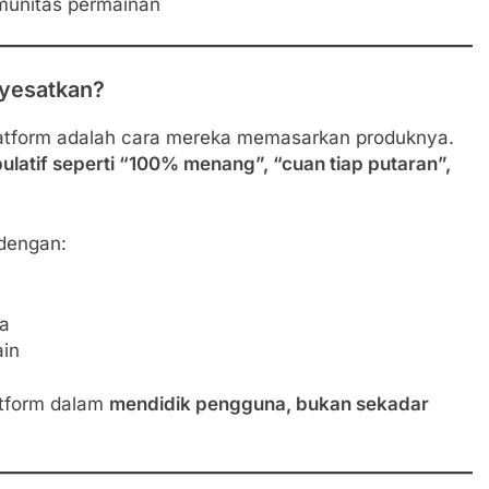
omunitas permainan
nyesatkan?
s platform adalah cara mereka memasarkan produknya.
ulatif seperti “100% menang”, “cuan tiap putaran”,
dengan:
a
in
atform dalam
mendidik pengguna, bukan sekadar