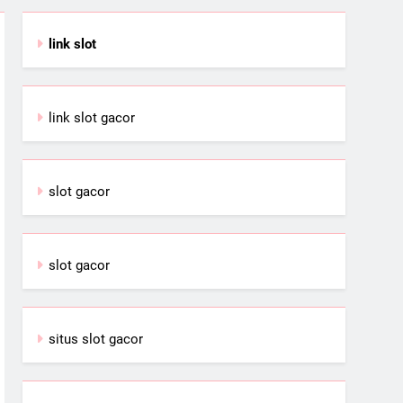
link slot
link slot gacor
slot gacor
slot gacor
situs slot gacor