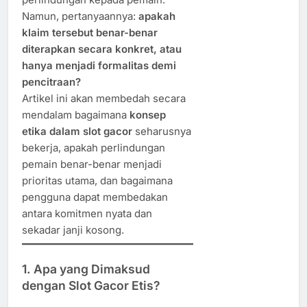
Namun, pertanyaannya:
apakah
klaim tersebut benar-benar
diterapkan secara konkret, atau
hanya menjadi formalitas demi
pencitraan?
Artikel ini akan membedah secara
mendalam bagaimana
konsep
etika dalam slot gacor
seharusnya
bekerja, apakah perlindungan
pemain benar-benar menjadi
prioritas utama, dan bagaimana
pengguna dapat membedakan
antara komitmen nyata dan
sekadar janji kosong.
1. Apa yang Dimaksud
dengan Slot Gacor Etis?