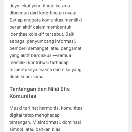
daya lekat yang tinggi karena
dibangun dari keterlibatan nyata.
Setiap anggota komunitas memiliki
peran aktif dalam membentuk
identitas kolektif tersebut. Baik
sebagai penyumbang informasi,
pemberi semangat, atau pengamat
yang aktif berdiskusi—semua
memiliki kontribusi terhadap
terbentuknya makna dan nilai yang
dimiliki bersama.
Tantangan dan Nilai Etis
Komunitas
Meski terlihat harmonis, komunitas
digital tetap menghadapi
tantangan. Misinformasi, dominasi
simbol, atau bahkan bias