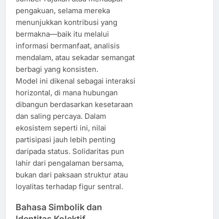
pengakuan, selama mereka
menunjukkan kontribusi yang
bermakna—baik itu melalui
informasi bermanfaat, analisis
mendalam, atau sekadar semangat
berbagi yang konsisten.
Model ini dikenal sebagai interaksi
horizontal, di mana hubungan
dibangun berdasarkan kesetaraan
dan saling percaya. Dalam
ekosistem seperti ini, nilai
partisipasi jauh lebih penting
daripada status. Solidaritas pun
lahir dari pengalaman bersama,
bukan dari paksaan struktur atau
loyalitas terhadap figur sentral.
Bahasa Simbolik dan
Identitas Kolektif