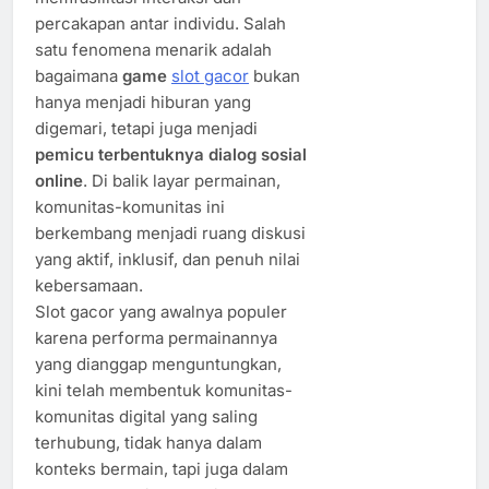
percakapan antar individu. Salah
satu fenomena menarik adalah
bagaimana
game
slot gacor
bukan
hanya menjadi hiburan yang
digemari, tetapi juga menjadi
pemicu terbentuknya dialog sosial
online
. Di balik layar permainan,
komunitas-komunitas ini
berkembang menjadi ruang diskusi
yang aktif, inklusif, dan penuh nilai
kebersamaan.
Slot gacor yang awalnya populer
karena performa permainannya
yang dianggap menguntungkan,
kini telah membentuk komunitas-
komunitas digital yang saling
terhubung, tidak hanya dalam
konteks bermain, tapi juga dalam