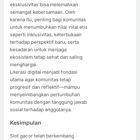
eksklusivitas bisa melemahkan
semangat kebersamaan. Oleh
karena itu, penting bagi komunitas
untuk menumbuhkan nilai-nilai etis
seperti inklusivitas, keterbukaan
terhadap perspektif baru, serta
kesadaran untuk menjaga
ekosistem tetap sehat dan saling
menghargai.
Literasi digital menjadi fondasi
utama agar komunitas tetap
progresif dan reflektif—mampu
menyeimbangkan pertumbuhan
komunitas dengan tanggung jawab
sosial terhadap anggotanya.
Kesimpulan
Slot gacor telah berkembang