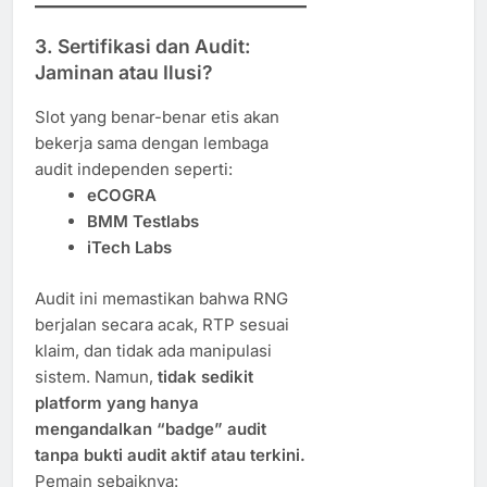
3. Sertifikasi dan Audit:
Jaminan atau Ilusi?
Slot yang benar-benar etis akan
bekerja sama dengan lembaga
audit independen seperti:
eCOGRA
BMM Testlabs
iTech Labs
Audit ini memastikan bahwa RNG
berjalan secara acak, RTP sesuai
klaim, dan tidak ada manipulasi
sistem. Namun,
tidak sedikit
platform yang hanya
mengandalkan “badge” audit
tanpa bukti audit aktif atau terkini.
Pemain sebaiknya: