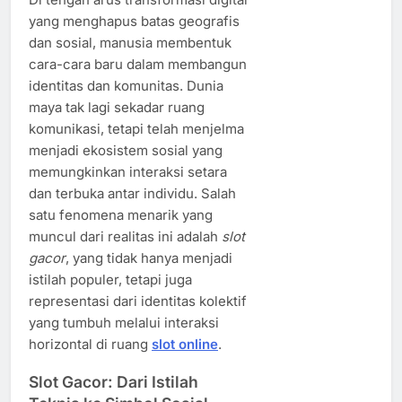
yang menghapus batas geografis
dan sosial, manusia membentuk
cara-cara baru dalam membangun
identitas dan komunitas. Dunia
maya tak lagi sekadar ruang
komunikasi, tetapi telah menjelma
menjadi ekosistem sosial yang
memungkinkan interaksi setara
dan terbuka antar individu. Salah
satu fenomena menarik yang
muncul dari realitas ini adalah
slot
gacor
, yang tidak hanya menjadi
istilah populer, tetapi juga
representasi dari identitas kolektif
yang tumbuh melalui interaksi
horizontal di ruang
slot online
.
Slot Gacor: Dari Istilah