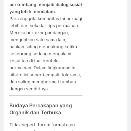
berkembang menjadi dialog sosial
yang lebih mendalam
.
Para anggota komunitas ini berbagi
lebih dari sekadar tips permainan.
Mereka bertukar pandangan,
menguatkan satu sama lain,
bahkan saling mendukung ketika
seseorang sedang mengalami
kesulitan di luar konteks
permainan. Dalam lingkungan ini,
nilai-nilai seperti empati, toleransi,
dan saling menghormati tumbuh
dengan sendirinya.
Budaya Percakapan yang
Organik dan Terbuka
Tidak seperti forum formal atau