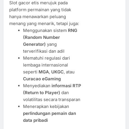
Slot gacor etis merujuk pada
platform permainan yang tidak
hanya menawarkan peluang
menang yang menarik, tetapi juga:
Menggunakan sistem
RNG
(Random Number
Generator)
yang
terverifikasi dan adil
Mematuhi regulasi dari
lembaga internasional
seperti
MGA
,
UKGC
, atau
Curacao eGaming
Menyediakan
informasi RTP
(Return to Player)
dan
volatilitas secara transparan
Menerapkan kebijakan
perlindungan pemain dan
data pribadi