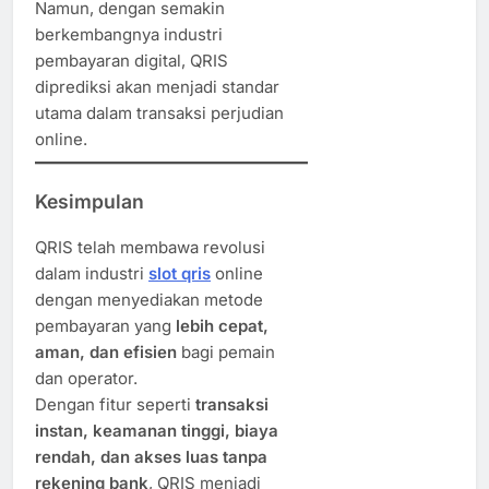
Namun, dengan semakin
berkembangnya industri
pembayaran digital, QRIS
diprediksi akan menjadi standar
utama dalam transaksi perjudian
online.
Kesimpulan
QRIS telah membawa revolusi
dalam industri
slot qris
online
dengan menyediakan metode
pembayaran yang
lebih cepat,
aman, dan efisien
bagi pemain
dan operator.
Dengan fitur seperti
transaksi
instan, keamanan tinggi, biaya
rendah, dan akses luas tanpa
rekening bank
, QRIS menjadi