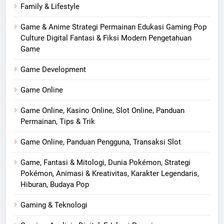
Family & Lifestyle
Game & Anime Strategi Permainan Edukasi Gaming Pop
Culture Digital Fantasi & Fiksi Modern Pengetahuan
Game
Game Development
Game Online
Game Online, Kasino Online, Slot Online, Panduan
Permainan, Tips & Trik
Game Online, Panduan Pengguna, Transaksi Slot
Game, Fantasi & Mitologi, Dunia Pokémon, Strategi
Pokémon, Animasi & Kreativitas, Karakter Legendaris,
Hiburan, Budaya Pop
Gaming & Teknologi