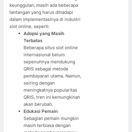
keunggulan, masih ada beberapa
tantangan yang harus dihadapi
dalam implementasinya di industri
slot online, seperti:
Adopsi yang Masih
Terbatas
Beberapa situs slot online
internasional belum
sepenuhnya mendukung
QRIS sebagai metode
pembayaran utama. Namun,
seiring dengan
meningkatnya popularitas
QRIS, tren ini kemungkinan
akan berubah.
Edukasi Pemain
Sebagian pemain mungkin
masih terbiasa dengan