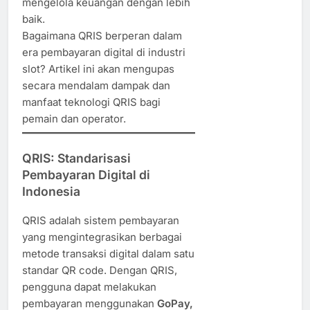
mengelola keuangan dengan lebih
baik.
Bagaimana QRIS berperan dalam
era pembayaran digital di industri
slot? Artikel ini akan mengupas
secara mendalam dampak dan
manfaat teknologi QRIS bagi
pemain dan operator.
QRIS: Standarisasi
Pembayaran Digital di
Indonesia
QRIS adalah sistem pembayaran
yang mengintegrasikan berbagai
metode transaksi digital dalam satu
standar QR code. Dengan QRIS,
pengguna dapat melakukan
pembayaran menggunakan
GoPay,