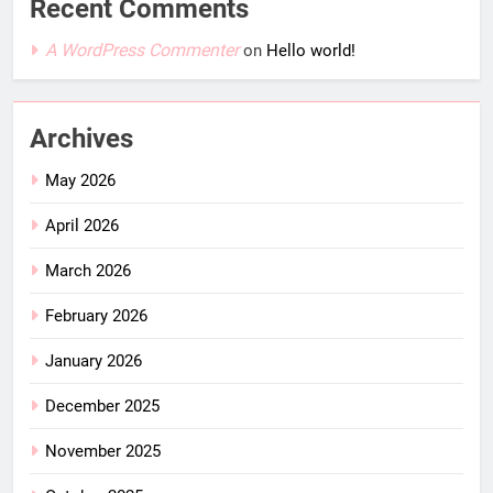
Recent Comments
A WordPress Commenter
on
Hello world!
Archives
May 2026
April 2026
March 2026
February 2026
January 2026
December 2025
November 2025