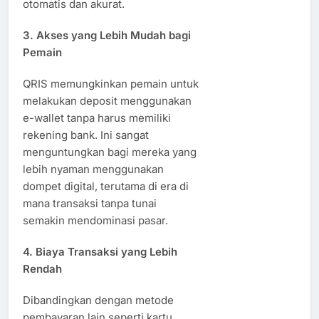
otomatis dan akurat.
3. Akses yang Lebih Mudah bagi
Pemain
QRIS memungkinkan pemain untuk
melakukan deposit menggunakan
e-wallet tanpa harus memiliki
rekening bank. Ini sangat
menguntungkan bagi mereka yang
lebih nyaman menggunakan
dompet digital, terutama di era di
mana transaksi tanpa tunai
semakin mendominasi pasar.
4. Biaya Transaksi yang Lebih
Rendah
Dibandingkan dengan metode
pembayaran lain seperti kartu