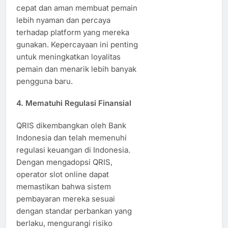
cepat dan aman membuat pemain
lebih nyaman dan percaya
terhadap platform yang mereka
gunakan. Kepercayaan ini penting
untuk meningkatkan loyalitas
pemain dan menarik lebih banyak
pengguna baru.
4. Mematuhi Regulasi Finansial
QRIS dikembangkan oleh Bank
Indonesia dan telah memenuhi
regulasi keuangan di Indonesia.
Dengan mengadopsi QRIS,
operator slot online dapat
memastikan bahwa sistem
pembayaran mereka sesuai
dengan standar perbankan yang
berlaku, mengurangi risiko