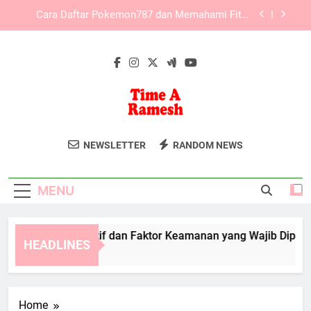
Skip
Kaya787 Link Alternatif dan Komitmen terhadap
to
Kenyamanan Pengguna Digital
content
LAE138 Link Alternatif dengan Sistem Akses
Fleksibel untuk Berbagai Kebutuhan
Edwinslot Alternatif dan Faktor Keamanan yang
Wajib Diperhatikan Pengguna
Cara Daftar Pokemon787 dan Memahami Fitur
Dasarnya
Time A Ramesh
Dapatkan Layanan Kesehatan Dan
Kaya787 Link Alternatif dan Komitmen terhadap
NEWSLETTER
RANDOM NEWS
Kenyamanan Pengguna Digital
Relaksasi Terbaik Di Time Aramesh.
LAE138 Link Alternatif dengan Sistem Akses
Solusi Untuk Tubuh Dan Pikiran Yang
Fleksibel untuk Berbagai Kebutuhan
MENU
Sehat.
winslot Alternatif dan Faktor Keamanan yang Wajib Diperhat
HEADLINES
Months Ago
Home