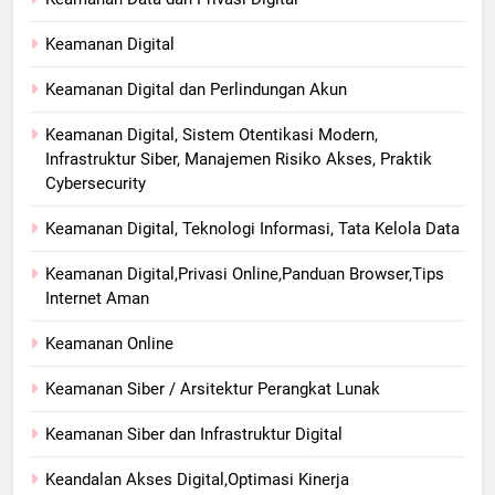
Keamanan Digital
Keamanan Digital dan Perlindungan Akun
Keamanan Digital, Sistem Otentikasi Modern,
Infrastruktur Siber, Manajemen Risiko Akses, Praktik
Cybersecurity
Keamanan Digital, Teknologi Informasi, Tata Kelola Data
Keamanan Digital,Privasi Online,Panduan Browser,Tips
Internet Aman
Keamanan Online
Keamanan Siber / Arsitektur Perangkat Lunak
Keamanan Siber dan Infrastruktur Digital
Keandalan Akses Digital,Optimasi Kinerja