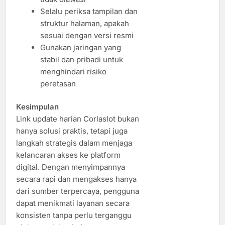
Selalu periksa tampilan dan
struktur halaman, apakah
sesuai dengan versi resmi
Gunakan jaringan yang
stabil dan pribadi untuk
menghindari risiko
peretasan
Kesimpulan
Link update harian Corlaslot bukan
hanya solusi praktis, tetapi juga
langkah strategis dalam menjaga
kelancaran akses ke platform
digital. Dengan menyimpannya
secara rapi dan mengakses hanya
dari sumber terpercaya, pengguna
dapat menikmati layanan secara
konsisten tanpa perlu terganggu