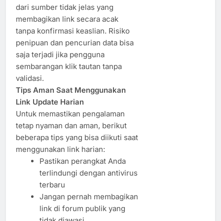
dari sumber tidak jelas yang
membagikan link secara acak
tanpa konfirmasi keaslian. Risiko
penipuan dan pencurian data bisa
saja terjadi jika pengguna
sembarangan klik tautan tanpa
validasi.
Tips Aman Saat Menggunakan
Link Update Harian
Untuk memastikan pengalaman
tetap nyaman dan aman, berikut
beberapa tips yang bisa diikuti saat
menggunakan link harian:
Pastikan perangkat Anda
terlindungi dengan antivirus
terbaru
Jangan pernah membagikan
link di forum publik yang
tidak diawasi