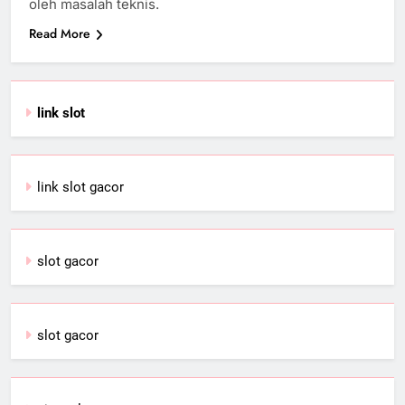
oleh masalah teknis.
Read More
link slot
link slot gacor
slot gacor
slot gacor