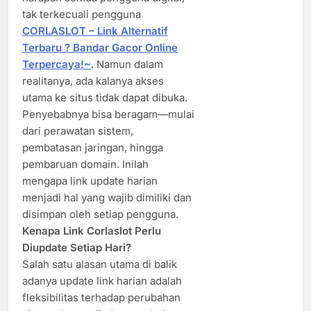
tak terkecuali pengguna
CORLASLOT – Link Alternatif
Terbaru ? Bandar Gacor Online
Terpercaya!~
. Namun dalam
realitanya, ada kalanya akses
utama ke situs tidak dapat dibuka.
Penyebabnya bisa beragam—mulai
dari perawatan sistem,
pembatasan jaringan, hingga
pembaruan domain. Inilah
mengapa link update harian
menjadi hal yang wajib dimiliki dan
disimpan oleh setiap pengguna.
Kenapa Link Corlaslot Perlu
Diupdate Setiap Hari?
Salah satu alasan utama di balik
adanya update link harian adalah
fleksibilitas terhadap perubahan