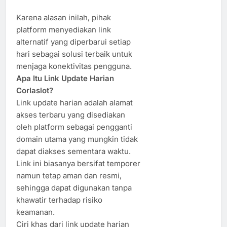
Karena alasan inilah, pihak
platform menyediakan link
alternatif yang diperbarui setiap
hari sebagai solusi terbaik untuk
menjaga konektivitas pengguna.
Apa Itu Link Update Harian
Corlaslot?
Link update harian adalah alamat
akses terbaru yang disediakan
oleh platform sebagai pengganti
domain utama yang mungkin tidak
dapat diakses sementara waktu.
Link ini biasanya bersifat temporer
namun tetap aman dan resmi,
sehingga dapat digunakan tanpa
khawatir terhadap risiko
keamanan.
Ciri khas dari link update harian