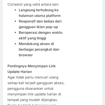
Corlaslot yang valid antara lain:
Langsung terhubung ke
halaman utama platform
Responsif dan bebas dari
gangguan iklan pop-up
Beroperasi dengan waktu
aktif yang tinggi
Mendukung akses di
berbagai perangkat dan
browser
Pentingnya Menyimpan Link
Update Harian
Agar tidak perlu mencari ulang
setiap kali terjadi gangguan akses,
pengguna disarankan untuk
menyimpan link update harian di
tempat yang mudah dijangkau.