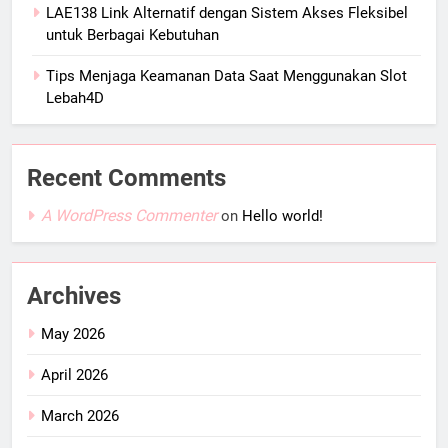
LAE138 Link Alternatif dengan Sistem Akses Fleksibel
untuk Berbagai Kebutuhan
Tips Menjaga Keamanan Data Saat Menggunakan Slot
Lebah4D
Recent Comments
A WordPress Commenter
on
Hello world!
Archives
May 2026
April 2026
March 2026