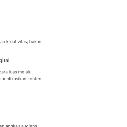
an kreativitas, bukan
gital
ara luas melalui
empublikasikan konten
menjangkau audiens