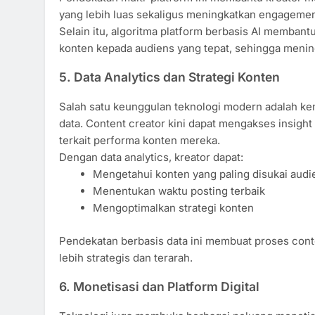
yang lebih luas sekaligus meningkatkan engagemen
Selain itu, algoritma platform berbasis AI membant
konten kepada audiens yang tepat, sehingga mening
5. Data Analytics dan Strategi Konten
Salah satu keunggulan teknologi modern adalah k
data. Content creator kini dapat mengakses insight
terkait performa konten mereka.
Dengan data analytics, kreator dapat:
Mengetahui konten yang paling disukai audi
Menentukan waktu posting terbaik
Mengoptimalkan strategi konten
Pendekatan berbasis data ini membuat proses cont
lebih strategis dan terarah.
6. Monetisasi dan Platform Digital