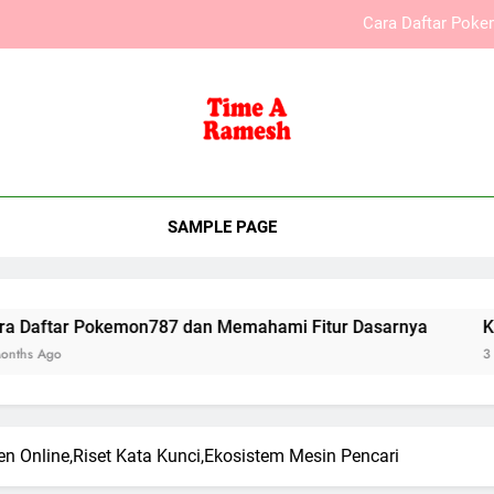
Cara Daftar Pok
Kaya787 Link Alternatif dan Komitmen 
LAE138 Link Alternatif dengan Sistem Aks
e A Ramesh
Edwinslot Alternatif dan Faktor Keam
Layanan Kesehatan Dan Relaksasi Terbaik Di Time Aramesh. So
Cara Daftar Pok
SAMPLE PAGE
Kaya787 Link Alternatif dan Komitmen 
LAE138 Link Alternatif dengan Sistem Aks
okemon787 dan Memahami Fitur Dasarnya
Kaya787 Link
3 Months Ago
ren Online,Riset Kata Kunci,Ekosistem Mesin Pencari