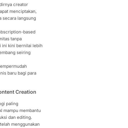
dirnya creator
dapat menciptakan,
a secara langsung
subscription-based
itas tanpa
ni kini bernilai lebih
embang seiring
a mempermudah
nis baru bagi para
Content Creation
ogi paling
. AI mampu membantu
ksi dan editing.
r telah menggunakan