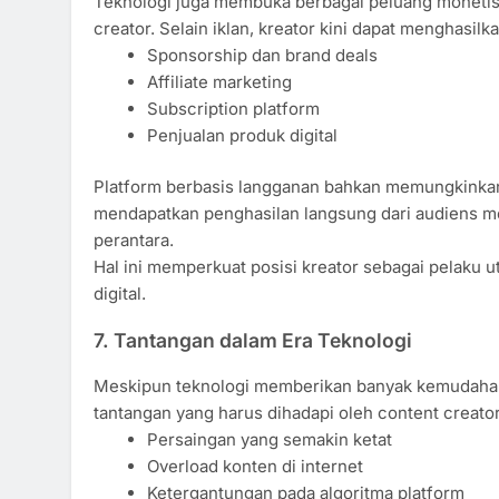
Teknologi juga membuka berbagai peluang monetis
creator. Selain iklan, kreator kini dapat menghasilk
Sponsorship dan brand deals
Affiliate marketing
Subscription platform
Penjualan produk digital
Platform berbasis langganan bahkan memungkinkan
mendapatkan penghasilan langsung dari audiens m
perantara.
Hal ini memperkuat posisi kreator sebagai pelaku u
digital.
7. Tantangan dalam Era Teknologi
Meskipun teknologi memberikan banyak kemudahan
tantangan yang harus dihadapi oleh content creator,
Persaingan yang semakin ketat
Overload konten di internet
Ketergantungan pada algoritma platform