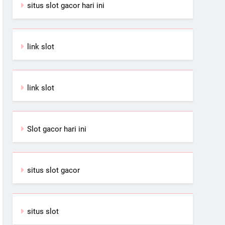
situs slot gacor hari ini
link slot
link slot
Slot gacor hari ini
situs slot gacor
situs slot