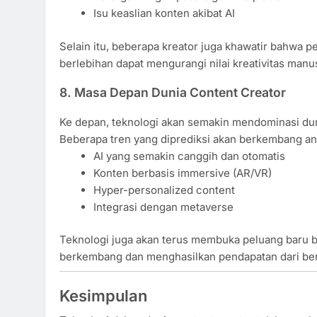
Isu keaslian konten akibat AI
Selain itu, beberapa kreator juga khawatir bahwa 
berlebihan dapat mengurangi nilai kreativitas manus
8. Masa Depan Dunia Content Creator
Ke depan, teknologi akan semakin mendominasi dun
Beberapa tren yang diprediksi akan berkembang ant
AI yang semakin canggih dan otomatis
Konten berbasis immersive (AR/VR)
Hyper-personalized content
Integrasi dengan metaverse
Teknologi juga akan terus membuka peluang baru b
berkembang dan menghasilkan pendapatan dari be
Kesimpulan