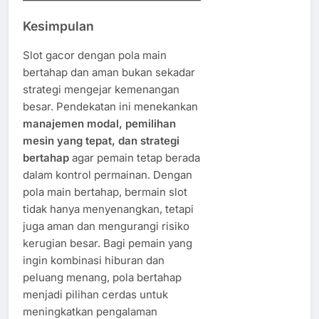
Kesimpulan
Slot gacor dengan pola main
bertahap dan aman bukan sekadar
strategi mengejar kemenangan
besar. Pendekatan ini menekankan
manajemen modal, pemilihan
mesin yang tepat, dan strategi
bertahap
agar pemain tetap berada
dalam kontrol permainan. Dengan
pola main bertahap, bermain slot
tidak hanya menyenangkan, tetapi
juga aman dan mengurangi risiko
kerugian besar. Bagi pemain yang
ingin kombinasi hiburan dan
peluang menang, pola bertahap
menjadi pilihan cerdas untuk
meningkatkan pengalaman