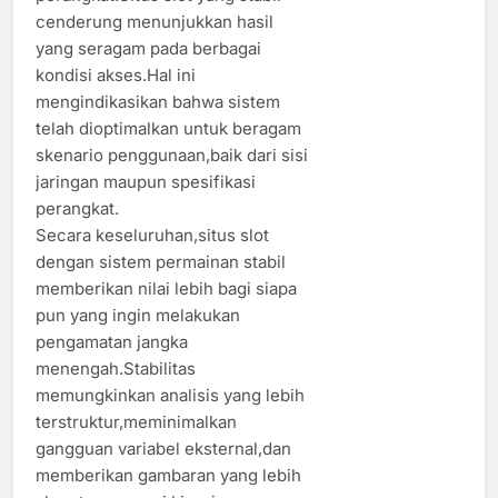
cenderung menunjukkan hasil
yang seragam pada berbagai
kondisi akses.Hal ini
mengindikasikan bahwa sistem
telah dioptimalkan untuk beragam
skenario penggunaan,baik dari sisi
jaringan maupun spesifikasi
perangkat.
Secara keseluruhan,situs slot
dengan sistem permainan stabil
memberikan nilai lebih bagi siapa
pun yang ingin melakukan
pengamatan jangka
menengah.Stabilitas
memungkinkan analisis yang lebih
terstruktur,meminimalkan
gangguan variabel eksternal,dan
memberikan gambaran yang lebih