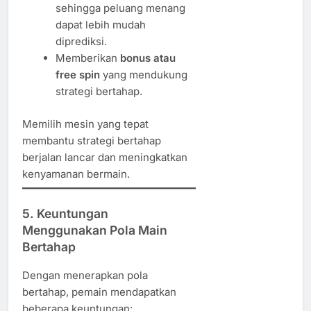
sehingga peluang menang
dapat lebih mudah
diprediksi.
Memberikan
bonus atau
free spin
yang mendukung
strategi bertahap.
Memilih mesin yang tepat
membantu strategi bertahap
berjalan lancar dan meningkatkan
kenyamanan bermain.
5. Keuntungan
Menggunakan Pola Main
Bertahap
Dengan menerapkan pola
bertahap, pemain mendapatkan
beberapa keuntungan: