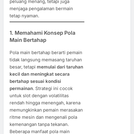
peluang menang, tetapi juga
menjaga pengalaman bermain
tetap nyaman.
1. Memahami Konsep Pola
Main Bertahap
Pola main bertahap berarti pemain
tidak langsung memasang taruhan
besar, tetapi
memulai dari taruhan
kecil dan meningkat secara
bertahap sesuai kondisi
permainan
. Strategi ini cocok
untuk slot dengan volatilitas
rendah hingga menengah, karena
memungkinkan pemain merasakan
ritme mesin dan mengenali pola
kemenangan tanpa tekanan.
Beberapa manfaat pola main