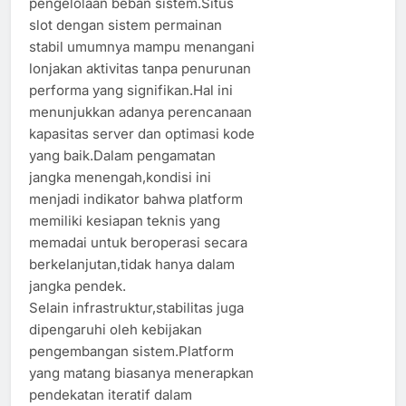
pengelolaan beban sistem.Situs
slot dengan sistem permainan
stabil umumnya mampu menangani
lonjakan aktivitas tanpa penurunan
performa yang signifikan.Hal ini
menunjukkan adanya perencanaan
kapasitas server dan optimasi kode
yang baik.Dalam pengamatan
jangka menengah,kondisi ini
menjadi indikator bahwa platform
memiliki kesiapan teknis yang
memadai untuk beroperasi secara
berkelanjutan,tidak hanya dalam
jangka pendek.
Selain infrastruktur,stabilitas juga
dipengaruhi oleh kebijakan
pengembangan sistem.Platform
yang matang biasanya menerapkan
pendekatan iteratif dalam