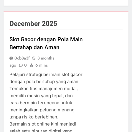
December 2025
Slot Gacor dengan Pola Main
Bertahap dan Aman
0cb8a3f
8 months
ago
0
6 mins
Pelajari strategi bermain slot gacor
dengan pola bertahap yang aman.
Temukan tips manajemen modal,
memilih mesin yang tepat, dan
cara bermain terencana untuk
meningkatkan peluang menang
tanpa risiko berlebihan.
Bermain slot online kini menjadi
salah satu hiburan digital yang