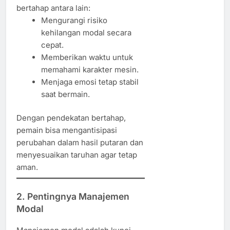
bertahap antara lain:
Mengurangi risiko
kehilangan modal secara
cepat.
Memberikan waktu untuk
memahami karakter mesin.
Menjaga emosi tetap stabil
saat bermain.
Dengan pendekatan bertahap,
pemain bisa mengantisipasi
perubahan dalam hasil putaran dan
menyesuaikan taruhan agar tetap
aman.
2. Pentingnya Manajemen
Modal