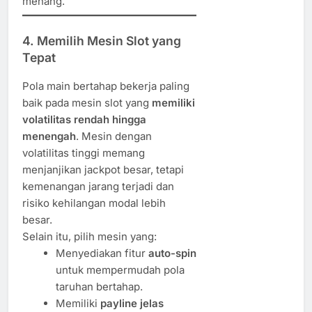
menang.
4. Memilih Mesin Slot yang
Tepat
Pola main bertahap bekerja paling
baik pada mesin slot yang
memiliki
volatilitas rendah hingga
menengah
. Mesin dengan
volatilitas tinggi memang
menjanjikan jackpot besar, tetapi
kemenangan jarang terjadi dan
risiko kehilangan modal lebih
besar.
Selain itu, pilih mesin yang:
Menyediakan fitur
auto-spin
untuk mempermudah pola
taruhan bertahap.
Memiliki
payline jelas