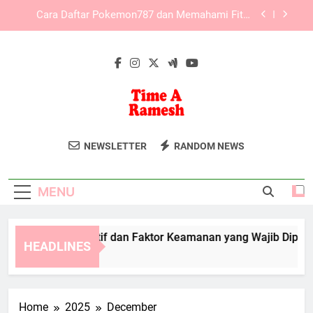
Skip
Kaya787 Link Alternatif dan Komitmen terhadap
to
Kenyamanan Pengguna Digital
content
LAE138 Link Alternatif dengan Sistem Akses
Fleksibel untuk Berbagai Kebutuhan
Edwinslot Alternatif dan Faktor Keamanan yang
Wajib Diperhatikan Pengguna
Cara Daftar Pokemon787 dan Memahami Fitur
Dasarnya
Time A Ramesh
Dapatkan Layanan Kesehatan Dan
Kaya787 Link Alternatif dan Komitmen terhadap
NEWSLETTER
RANDOM NEWS
Kenyamanan Pengguna Digital
Relaksasi Terbaik Di Time Aramesh.
LAE138 Link Alternatif dengan Sistem Akses
Solusi Untuk Tubuh Dan Pikiran Yang
Fleksibel untuk Berbagai Kebutuhan
MENU
Sehat.
winslot Alternatif dan Faktor Keamanan yang Wajib Diperhat
HEADLINES
Months Ago
Home
2025
December