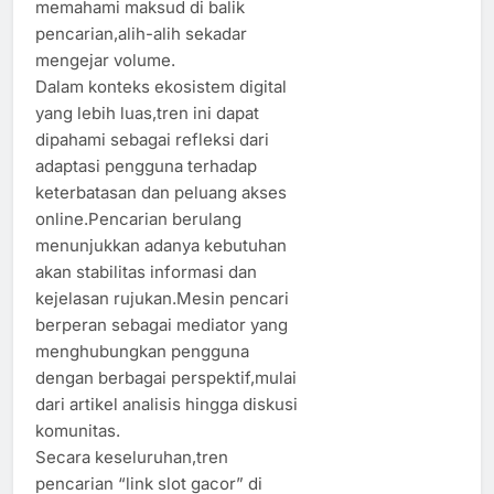
memahami maksud di balik
pencarian,alih-alih sekadar
mengejar volume.
Dalam konteks ekosistem digital
yang lebih luas,tren ini dapat
dipahami sebagai refleksi dari
adaptasi pengguna terhadap
keterbatasan dan peluang akses
online.Pencarian berulang
menunjukkan adanya kebutuhan
akan stabilitas informasi dan
kejelasan rujukan.Mesin pencari
berperan sebagai mediator yang
menghubungkan pengguna
dengan berbagai perspektif,mulai
dari artikel analisis hingga diskusi
komunitas.
Secara keseluruhan,tren
pencarian “link slot gacor” di