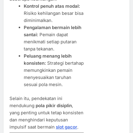
Kontrol penuh atas modal:
Risiko kehilangan besar bisa
diminimalkan.
Pengalaman bermain lebih
santai:
Pemain dapat
menikmati setiap putaran
tanpa tekanan.
Peluang menang lebih
konsisten:
Strategi bertahap
memungkinkan pemain
menyesuaikan taruhan
sesuai pola mesin.
Selain itu, pendekatan ini
mendukung
pola pikir disiplin
,
yang penting untuk tetap konsisten
dan menghindari keputusan
impulsif saat bermain
slot gacor
.