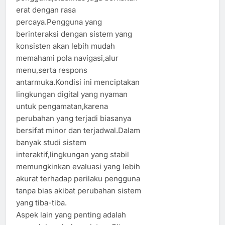
erat dengan rasa
percaya.Pengguna yang
berinteraksi dengan sistem yang
konsisten akan lebih mudah
memahami pola navigasi,alur
menu,serta respons
antarmuka.Kondisi ini menciptakan
lingkungan digital yang nyaman
untuk pengamatan,karena
perubahan yang terjadi biasanya
bersifat minor dan terjadwal.Dalam
banyak studi sistem
interaktif,lingkungan yang stabil
memungkinkan evaluasi yang lebih
akurat terhadap perilaku pengguna
tanpa bias akibat perubahan sistem
yang tiba-tiba.
Aspek lain yang penting adalah