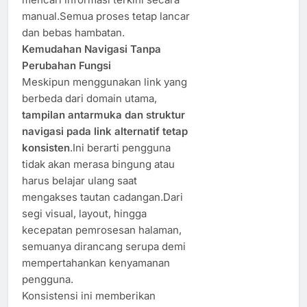
manual.Semua proses tetap lancar
dan bebas hambatan.
Kemudahan Navigasi Tanpa
Perubahan Fungsi
Meskipun menggunakan link yang
berbeda dari domain utama,
tampilan antarmuka dan struktur
navigasi pada link alternatif tetap
konsisten
.Ini berarti pengguna
tidak akan merasa bingung atau
harus belajar ulang saat
mengakses tautan cadangan.Dari
segi visual, layout, hingga
kecepatan pemrosesan halaman,
semuanya dirancang serupa demi
mempertahankan kenyamanan
pengguna.
Konsistensi ini memberikan