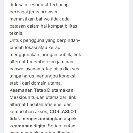
didesain responsif terhadap
berbagai jenis browser,
memastikan bahwa tidak ada
batasan dalam hal kompatibilitas
teknis.
Untuk pengguna yang berpindah-
pindah lokasi atau kerap
menggunakan jaringan publik, link
alternatif memberikan jaminan
bahwa layanan tetap bisa diakses
tanpa harus menunggu koneksi
stabil dari domain utama.
Keamanan Tetap Diutamakan
Meskipun tujuan utama dari link
alternatif adalah efisiensi dan
kemudahan akses,
CORLASLOT
tidak mengesampingkan aspek
keamanan digital
.Setiap tautan
yang disediakan tetap dibekali