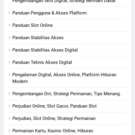
Pengembangan Skill Digital, Strategi Bermain Dasar
Panduan Pengguna & Akses Platform
Panduan Slot Online
Panduan Stabilitas Akses
Panduan Stabilitas Akses Digital
Panduan Teknis Akses Digital
Pengalaman Digital, Akses Online, Platform Hiburan
Modern
Pengembangan Diri, Strategi Permainan, Tips Menang.
Perjudian Online, Slot Gacor, Panduan Slot
Perjudian, Slot Online, Strategi Permainan
Permainan Kartu, Kasino Online, Hiburan