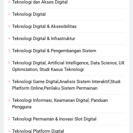
Teknologi dan Akses Digital
Teknologi Digital
Teknologi Digital & Aksesibilitas
Teknologi Digital & Infrastruktur
Teknologi Digital & Pengembangan Sistem
Teknologi Digital, Artificial Intelligence, Data Science, UX
Optimization, Studi Kasus Teknologi
Teknologi Game Digital,Analisis Sistem Interaktif,Studi
Platform Online,Perilaku Sistem Permainan
Teknologi Informasi, Keamanan Digital, Panduan
Pengguna
Teknologi Permainan & Inovasi Slot Digital
Teknologi Platform Digital