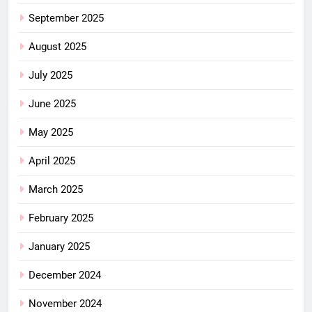
September 2025
August 2025
July 2025
June 2025
May 2025
April 2025
March 2025
February 2025
January 2025
December 2024
November 2024