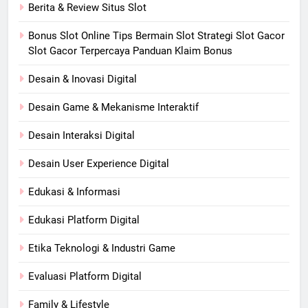
Berita & Review Situs Slot
Bonus Slot Online Tips Bermain Slot Strategi Slot Gacor
Slot Gacor Terpercaya Panduan Klaim Bonus
Desain & Inovasi Digital
Desain Game & Mekanisme Interaktif
Desain Interaksi Digital
Desain User Experience Digital
Edukasi & Informasi
Edukasi Platform Digital
Etika Teknologi & Industri Game
Evaluasi Platform Digital
Family & Lifestyle