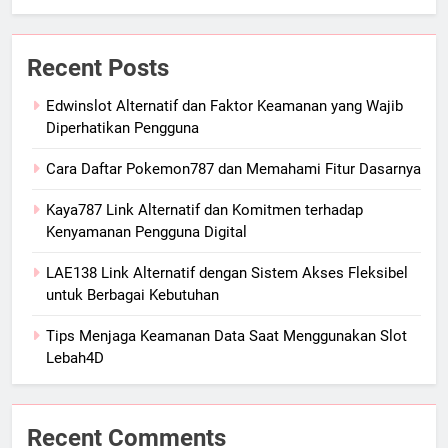
Recent Posts
Edwinslot Alternatif dan Faktor Keamanan yang Wajib
Diperhatikan Pengguna
Cara Daftar Pokemon787 dan Memahami Fitur Dasarnya
Kaya787 Link Alternatif dan Komitmen terhadap
Kenyamanan Pengguna Digital
LAE138 Link Alternatif dengan Sistem Akses Fleksibel
untuk Berbagai Kebutuhan
Tips Menjaga Keamanan Data Saat Menggunakan Slot
Lebah4D
Recent Comments