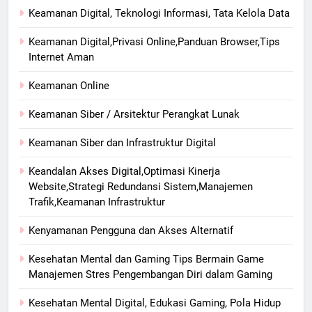
Keamanan Digital, Teknologi Informasi, Tata Kelola Data
Keamanan Digital,Privasi Online,Panduan Browser,Tips
Internet Aman
Keamanan Online
Keamanan Siber / Arsitektur Perangkat Lunak
Keamanan Siber dan Infrastruktur Digital
Keandalan Akses Digital,Optimasi Kinerja
Website,Strategi Redundansi Sistem,Manajemen
Trafik,Keamanan Infrastruktur
Kenyamanan Pengguna dan Akses Alternatif
Kesehatan Mental dan Gaming Tips Bermain Game
Manajemen Stres Pengembangan Diri dalam Gaming
Kesehatan Mental Digital, Edukasi Gaming, Pola Hidup