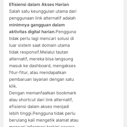
Efisiensi dalam Akses Harian
Salah satu keunggulan utama dari
penggunaan link alternatif adalah
minimnya gangguan dalam
aktivitas digital harian
.Pengguna
tidak perlu lagi mencari solusi di
luar sistem saat domain utama
tidak responsif.Melalui tautan
alternatif, mereka bisa langsung
masuk ke dashboard, mengakses
fitur-fitur, atau mendapatkan
pembaruan layanan dengan satu
klik.
Dengan memanfaatkan bookmark
atau shortcut dari link alternatif,
efisiensi dalam akses menjadi
lebih tinggi.Pengguna tidak perlu
berulang kali mengetik alamat atau
mencari informasi terkini secara