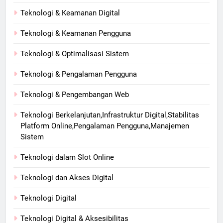
Teknologi & Keamanan Digital
Teknologi & Keamanan Pengguna
Teknologi & Optimalisasi Sistem
Teknologi & Pengalaman Pengguna
Teknologi & Pengembangan Web
Teknologi Berkelanjutan,Infrastruktur Digital,Stabilitas
Platform Online,Pengalaman Pengguna,Manajemen
Sistem
Teknologi dalam Slot Online
Teknologi dan Akses Digital
Teknologi Digital
Teknologi Digital & Aksesibilitas