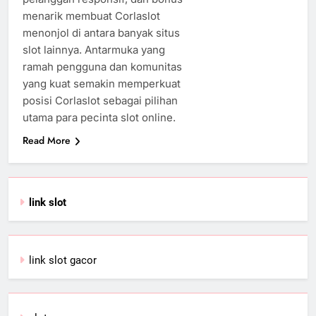
menarik membuat Corlaslot
menonjol di antara banyak situs
slot lainnya. Antarmuka yang
ramah pengguna dan komunitas
yang kuat semakin memperkuat
posisi Corlaslot sebagai pilihan
utama para pecinta slot online.
Read More
link slot
link slot gacor