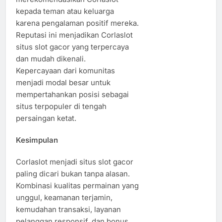
kepada teman atau keluarga
karena pengalaman positif mereka.
Reputasi ini menjadikan Corlaslot
situs slot gacor yang terpercaya
dan mudah dikenali.
Kepercayaan dari komunitas
menjadi modal besar untuk
mempertahankan posisi sebagai
situs terpopuler di tengah
persaingan ketat.
Kesimpulan
Corlaslot menjadi situs slot gacor
paling dicari bukan tanpa alasan.
Kombinasi kualitas permainan yang
unggul, keamanan terjamin,
kemudahan transaksi, layanan
pelanggan responsif, dan bonus