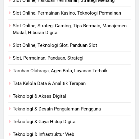
Slot Online, Panduan Permainan, Strategi Menang
Slot Online, Permainan Kasino, Teknologi Permainan
Slot Online, Strategi Gaming, Tips Bermain, Manajemen
Modal, Hiburan Digital
Slot Online, Teknologi Slot, Panduan Slot
Slot, Permainan, Panduan, Strategi
Taruhan Olahraga, Agen Bola, Layanan Terbaik
Tata Kelola Data & Analitik Terapan
Teknologi & Akses Digital
Teknologi & Desain Pengalaman Pengguna
Teknologi & Gaya Hidup Digital
Teknologi & Infrastruktur Web