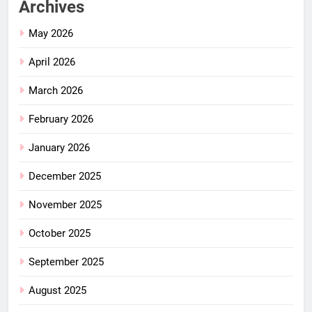
Archives
May 2026
April 2026
March 2026
February 2026
January 2026
December 2025
November 2025
October 2025
September 2025
August 2025