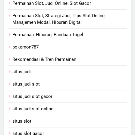
Permainan Slot, Judi Online, Slot Gacor
Permainan Slot, Strategi Judi, Tips Slot Online,
Manajemen Modal, Hiburan Digital
Permainan, Hiburan, Panduan Togel
pokemon787
Rekomendasi & Tren Permainan
situs judi
situs judi slot
situs judi slot gacor
situs judi slot online
situs slot
situs slot gacor