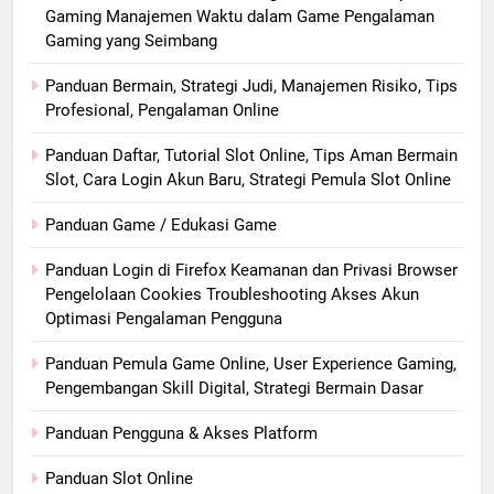
Gaming Manajemen Waktu dalam Game Pengalaman
Gaming yang Seimbang
Panduan Bermain, Strategi Judi, Manajemen Risiko, Tips
Profesional, Pengalaman Online
Panduan Daftar, Tutorial Slot Online, Tips Aman Bermain
Slot, Cara Login Akun Baru, Strategi Pemula Slot Online
Panduan Game / Edukasi Game
Panduan Login di Firefox Keamanan dan Privasi Browser
Pengelolaan Cookies Troubleshooting Akses Akun
Optimasi Pengalaman Pengguna
Panduan Pemula Game Online, User Experience Gaming,
Pengembangan Skill Digital, Strategi Bermain Dasar
Panduan Pengguna & Akses Platform
Panduan Slot Online