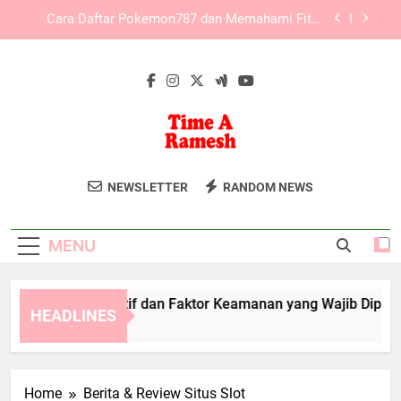
Skip
Kaya787 Link Alternatif dan Komitmen terhadap
to
Kenyamanan Pengguna Digital
content
LAE138 Link Alternatif dengan Sistem Akses
Fleksibel untuk Berbagai Kebutuhan
Edwinslot Alternatif dan Faktor Keamanan yang
Wajib Diperhatikan Pengguna
Cara Daftar Pokemon787 dan Memahami Fitur
Dasarnya
Time A Ramesh
Dapatkan Layanan Kesehatan Dan
Kaya787 Link Alternatif dan Komitmen terhadap
NEWSLETTER
RANDOM NEWS
Kenyamanan Pengguna Digital
Relaksasi Terbaik Di Time Aramesh.
LAE138 Link Alternatif dengan Sistem Akses
Solusi Untuk Tubuh Dan Pikiran Yang
Fleksibel untuk Berbagai Kebutuhan
MENU
Sehat.
dwinslot Alternatif dan Faktor Keamanan yang Wajib Diperha
HEADLINES
 Months Ago
Home
Berita & Review Situs Slot