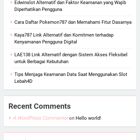
Edwinslot Alternatif dan Faktor Keamanan yang Wajib
Diperhatikan Pengguna
Cara Daftar Pokemon787 dan Memahami Fitur Dasarnya
Kaya787 Link Alternatif dan Komitmen terhadap
Kenyamanan Pengguna Digital
LAE138 Link Alternatif dengan Sistem Akses Fleksibel
untuk Berbagai Kebutuhan
Tips Menjaga Keamanan Data Saat Menggunakan Slot
Lebah4D
Recent Comments
A WordPress Commenter
on
Hello world!