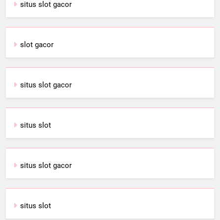
situs slot gacor
slot gacor
situs slot gacor
situs slot
situs slot gacor
situs slot