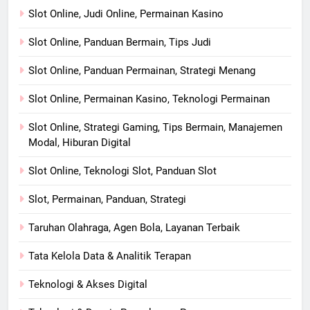
Slot Online, Judi Online, Permainan Kasino
Slot Online, Panduan Bermain, Tips Judi
Slot Online, Panduan Permainan, Strategi Menang
Slot Online, Permainan Kasino, Teknologi Permainan
Slot Online, Strategi Gaming, Tips Bermain, Manajemen
Modal, Hiburan Digital
Slot Online, Teknologi Slot, Panduan Slot
Slot, Permainan, Panduan, Strategi
Taruhan Olahraga, Agen Bola, Layanan Terbaik
Tata Kelola Data & Analitik Terapan
Teknologi & Akses Digital