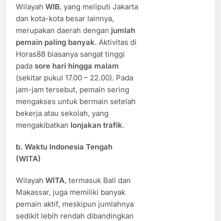
Wilayah
WIB
, yang meliputi Jakarta
dan kota-kota besar lainnya,
merupakan daerah dengan
jumlah
pemain paling banyak
. Aktivitas di
Horas88 biasanya sangat tinggi
pada
sore hari hingga malam
(sekitar pukul 17.00 – 22.00). Pada
jam-jam tersebut, pemain sering
mengakses untuk bermain setelah
bekerja atau sekolah, yang
mengakibatkan
lonjakan trafik
.
b. Waktu Indonesia Tengah
(WITA)
Wilayah
WITA
, termasuk Bali dan
Makassar, juga memiliki banyak
pemain aktif, meskipun jumlahnya
sedikit lebih rendah dibandingkan