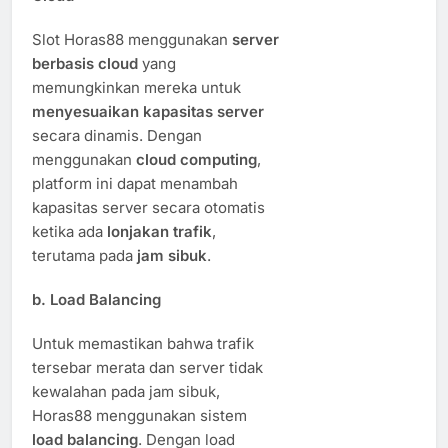
Slot Horas88 menggunakan
server
berbasis cloud
yang
memungkinkan mereka untuk
menyesuaikan kapasitas server
secara dinamis. Dengan
menggunakan
cloud computing
,
platform ini dapat menambah
kapasitas server secara otomatis
ketika ada
lonjakan trafik
,
terutama pada
jam sibuk
.
b. Load Balancing
Untuk memastikan bahwa trafik
tersebar merata dan server tidak
kewalahan pada jam sibuk,
Horas88 menggunakan sistem
load balancing
. Dengan load