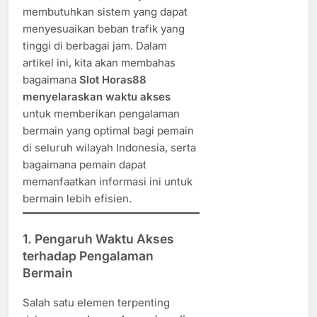
membutuhkan sistem yang dapat
menyesuaikan beban trafik yang
tinggi di berbagai jam. Dalam
artikel ini, kita akan membahas
bagaimana
Slot Horas88
menyelaraskan waktu akses
untuk memberikan pengalaman
bermain yang optimal bagi pemain
di seluruh wilayah Indonesia, serta
bagaimana pemain dapat
memanfaatkan informasi ini untuk
bermain lebih efisien.
1.
Pengaruh Waktu Akses
terhadap Pengalaman
Bermain
Salah satu elemen terpenting