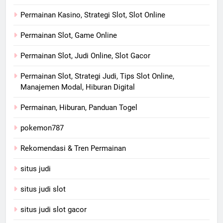
Permainan Kasino, Strategi Slot, Slot Online
Permainan Slot, Game Online
Permainan Slot, Judi Online, Slot Gacor
Permainan Slot, Strategi Judi, Tips Slot Online,
Manajemen Modal, Hiburan Digital
Permainan, Hiburan, Panduan Togel
pokemon787
Rekomendasi & Tren Permainan
situs judi
situs judi slot
situs judi slot gacor