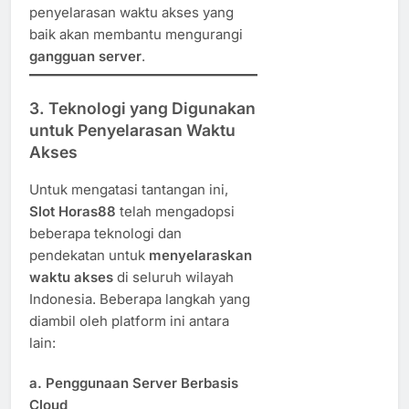
penyelarasan waktu akses yang
baik akan membantu mengurangi
gangguan server
.
3.
Teknologi yang Digunakan
untuk Penyelarasan Waktu
Akses
Untuk mengatasi tantangan ini,
Slot Horas88
telah mengadopsi
beberapa teknologi dan
pendekatan untuk
menyelaraskan
waktu akses
di seluruh wilayah
Indonesia. Beberapa langkah yang
diambil oleh platform ini antara
lain:
a. Penggunaan Server Berbasis
Cloud