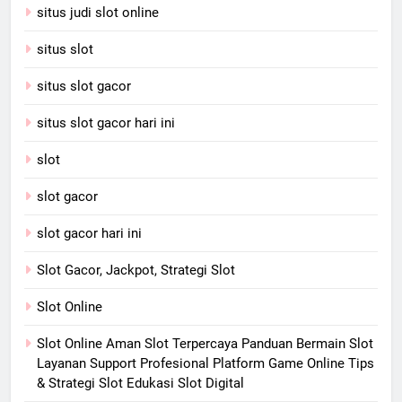
situs judi slot online
situs slot
situs slot gacor
situs slot gacor hari ini
slot
slot gacor
slot gacor hari ini
Slot Gacor, Jackpot, Strategi Slot
Slot Online
Slot Online Aman Slot Terpercaya Panduan Bermain Slot
Layanan Support Profesional Platform Game Online Tips
& Strategi Slot Edukasi Slot Digital