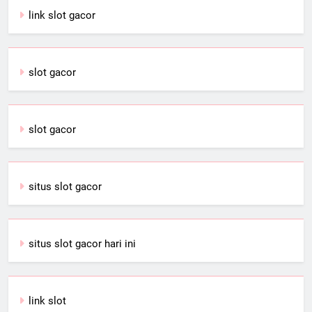
link slot gacor
slot gacor
slot gacor
situs slot gacor
situs slot gacor hari ini
link slot