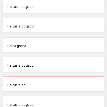
situs slot gacor
situs slot gacor
slot gacor
situs slot gacor
situs slot
situs slot gacor