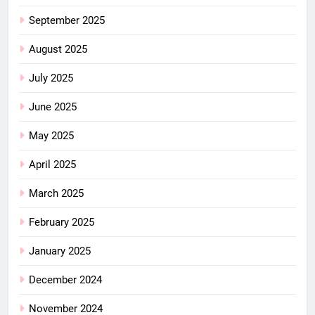
September 2025
August 2025
July 2025
June 2025
May 2025
April 2025
March 2025
February 2025
January 2025
December 2024
November 2024