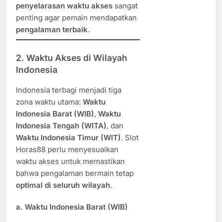
penyelarasan waktu akses
sangat
penting agar pemain mendapatkan
pengalaman terbaik
.
2.
Waktu Akses di Wilayah
Indonesia
Indonesia terbagi menjadi tiga
zona waktu utama:
Waktu
Indonesia Barat (WIB)
,
Waktu
Indonesia Tengah (WITA)
, dan
Waktu Indonesia Timur (WIT)
. Slot
Horas88 perlu menyesuaikan
waktu akses untuk memastikan
bahwa pengalaman bermain tetap
optimal di seluruh wilayah
.
a. Waktu Indonesia Barat (WIB)