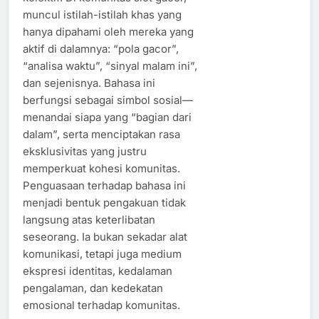
muncul istilah-istilah khas yang
hanya dipahami oleh mereka yang
aktif di dalamnya: “pola gacor”,
“analisa waktu”, “sinyal malam ini”,
dan sejenisnya. Bahasa ini
berfungsi sebagai simbol sosial—
menandai siapa yang “bagian dari
dalam”, serta menciptakan rasa
eksklusivitas yang justru
memperkuat kohesi komunitas.
Penguasaan terhadap bahasa ini
menjadi bentuk pengakuan tidak
langsung atas keterlibatan
seseorang. Ia bukan sekadar alat
komunikasi, tetapi juga medium
ekspresi identitas, kedalaman
pengalaman, dan kedekatan
emosional terhadap komunitas.