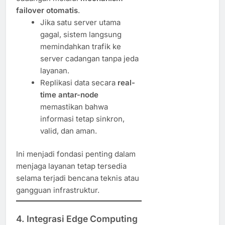
failover otomatis
.
Jika satu server utama
gagal, sistem langsung
memindahkan trafik ke
server cadangan tanpa jeda
layanan.
Replikasi data secara
real-
time antar-node
memastikan bahwa
informasi tetap sinkron,
valid, dan aman.
Ini menjadi fondasi penting dalam
menjaga layanan tetap tersedia
selama terjadi bencana teknis atau
gangguan infrastruktur.
4. Integrasi Edge Computing