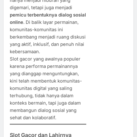
hanya menjadi hiburan yang
digemari, tetapi juga menjadi
pemicu terbentuknya dialog sosial
online
. Di balik layar permainan,
komunitas-komunitas ini
berkembang menjadi ruang diskusi
yang aktif, inklusif, dan penuh nilai
kebersamaan.
Slot gacor yang awalnya populer
karena performa permainannya
yang dianggap menguntungkan,
kini telah membentuk komunitas-
komunitas digital yang saling
terhubung, tidak hanya dalam
konteks bermain, tapi juga dalam
membangun dialog sosial yang
sehat dan kolaboratif.
Slot Gacor dan Lahirnya