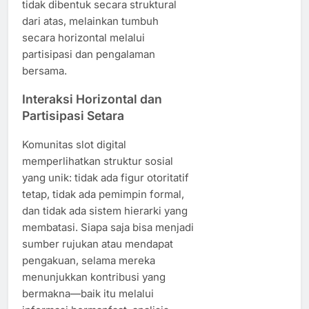
tidak dibentuk secara struktural
dari atas, melainkan tumbuh
secara horizontal melalui
partisipasi dan pengalaman
bersama.
Interaksi Horizontal dan
Partisipasi Setara
Komunitas slot digital
memperlihatkan struktur sosial
yang unik: tidak ada figur otoritatif
tetap, tidak ada pemimpin formal,
dan tidak ada sistem hierarki yang
membatasi. Siapa saja bisa menjadi
sumber rujukan atau mendapat
pengakuan, selama mereka
menunjukkan kontribusi yang
bermakna—baik itu melalui