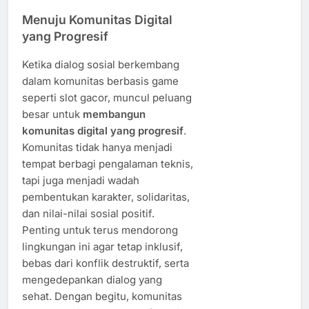
Menuju Komunitas Digital
yang Progresif
Ketika dialog sosial berkembang
dalam komunitas berbasis game
seperti slot gacor, muncul peluang
besar untuk
membangun
komunitas digital yang progresif
.
Komunitas tidak hanya menjadi
tempat berbagi pengalaman teknis,
tapi juga menjadi wadah
pembentukan karakter, solidaritas,
dan nilai-nilai sosial positif.
Penting untuk terus mendorong
lingkungan ini agar tetap inklusif,
bebas dari konflik destruktif, serta
mengedepankan dialog yang
sehat. Dengan begitu, komunitas