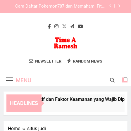
Skip
Kaya787 Link Alternatif dan Komitmen terhadap
to
Kenyamanan Pengguna Digital
content
LAE138 Link Alternatif dengan Sistem Akses
Fleksibel untuk Berbagai Kebutuhan
Edwinslot Alternatif dan Faktor Keamanan yang
Wajib Diperhatikan Pengguna
Cara Daftar Pokemon787 dan Memahami Fitur
Dasarnya
Time A Ramesh
Dapatkan Layanan Kesehatan Dan
Kaya787 Link Alternatif dan Komitmen terhadap
NEWSLETTER
RANDOM NEWS
Kenyamanan Pengguna Digital
Relaksasi Terbaik Di Time Aramesh.
LAE138 Link Alternatif dengan Sistem Akses
Solusi Untuk Tubuh Dan Pikiran Yang
Fleksibel untuk Berbagai Kebutuhan
MENU
Sehat.
winslot Alternatif dan Faktor Keamanan yang Wajib Diperhat
HEADLINES
Months Ago
Home
situs judi