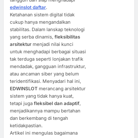
edwinslot daftar
.
Ketahanan sistem digital tidak
cukup hanya mengandalkan
stabilitas. Dalam lanskap teknologi
yang serba dinamis,
fleksibilitas
arsitektur
menjadi nilai kunci
untuk menghadapi berbagai situasi
tak terduga seperti lonjakan trafik
mendadak, gangguan infrastruktur,
atau ancaman siber yang belum
teridentifikasi. Menyadari hal ini,
EDWINSLOT
merancang arsitektur
sistem yang tidak hanya kuat,
tetapi juga
fleksibel dan adaptif
,
menjadikannya mampu bertahan
dan berkembang di tengah
ketidakpastian.
Artikel ini mengulas bagaimana