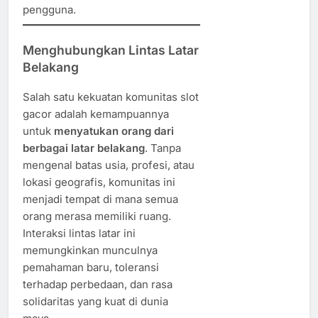
pengguna.
Menghubungkan Lintas Latar
Belakang
Salah satu kekuatan komunitas slot
gacor adalah kemampuannya
untuk
menyatukan orang dari
berbagai latar belakang
. Tanpa
mengenal batas usia, profesi, atau
lokasi geografis, komunitas ini
menjadi tempat di mana semua
orang merasa memiliki ruang.
Interaksi lintas latar ini
memungkinkan munculnya
pemahaman baru, toleransi
terhadap perbedaan, dan rasa
solidaritas yang kuat di dunia