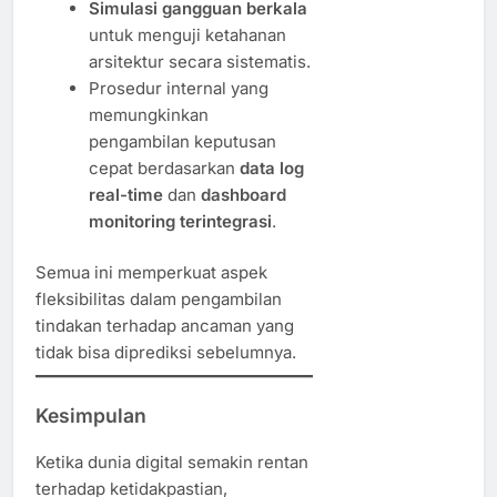
Simulasi gangguan berkala
untuk menguji ketahanan
arsitektur secara sistematis.
Prosedur internal yang
memungkinkan
pengambilan keputusan
cepat berdasarkan
data log
real-time
dan
dashboard
monitoring terintegrasi
.
Semua ini memperkuat aspek
fleksibilitas dalam pengambilan
tindakan terhadap ancaman yang
tidak bisa diprediksi sebelumnya.
Kesimpulan
Ketika dunia digital semakin rentan
terhadap ketidakpastian,