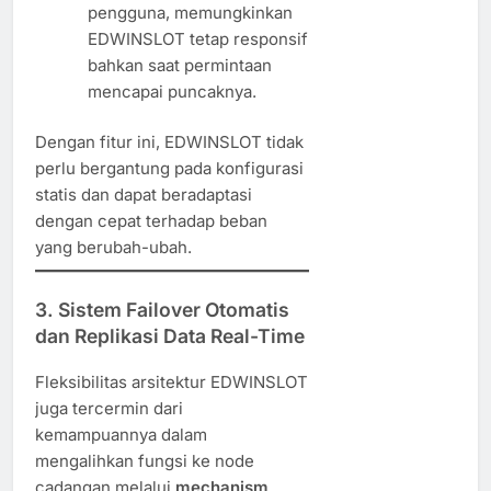
pengguna, memungkinkan
EDWINSLOT tetap responsif
bahkan saat permintaan
mencapai puncaknya.
Dengan fitur ini, EDWINSLOT tidak
perlu bergantung pada konfigurasi
statis dan dapat beradaptasi
dengan cepat terhadap beban
yang berubah-ubah.
3. Sistem Failover Otomatis
dan Replikasi Data Real-Time
Fleksibilitas arsitektur EDWINSLOT
juga tercermin dari
kemampuannya dalam
mengalihkan fungsi ke node
cadangan melalui
mechanism