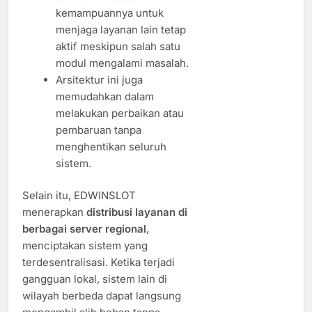
kemampuannya untuk
menjaga layanan lain tetap
aktif meskipun salah satu
modul mengalami masalah.
Arsitektur ini juga
memudahkan dalam
melakukan perbaikan atau
pembaruan tanpa
menghentikan seluruh
sistem.
Selain itu, EDWINSLOT
menerapkan
distribusi layanan di
berbagai server regional
,
menciptakan sistem yang
terdesentralisasi. Ketika terjadi
gangguan lokal, sistem lain di
wilayah berbeda dapat langsung