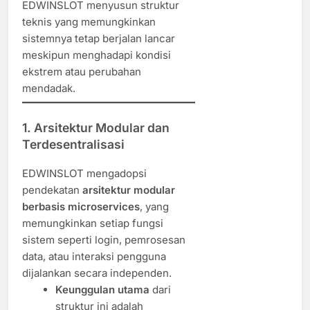
EDWINSLOT menyusun struktur
teknis yang memungkinkan
sistemnya tetap berjalan lancar
meskipun menghadapi kondisi
ekstrem atau perubahan
mendadak.
1. Arsitektur Modular dan
Terdesentralisasi
EDWINSLOT mengadopsi
pendekatan
arsitektur modular
berbasis microservices
, yang
memungkinkan setiap fungsi
sistem seperti login, pemrosesan
data, atau interaksi pengguna
dijalankan secara independen.
Keunggulan utama
dari
struktur ini adalah