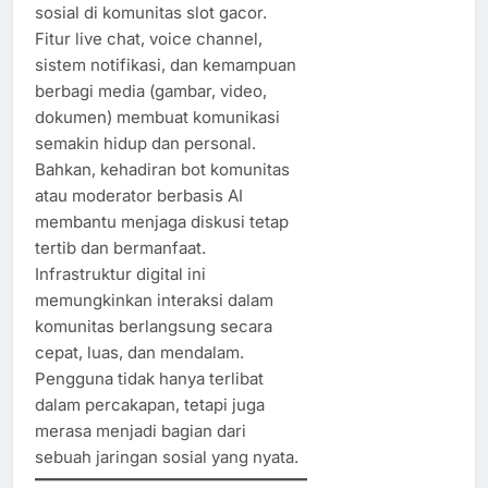
sosial di komunitas slot gacor.
Fitur live chat, voice channel,
sistem notifikasi, dan kemampuan
berbagi media (gambar, video,
dokumen) membuat komunikasi
semakin hidup dan personal.
Bahkan, kehadiran bot komunitas
atau moderator berbasis AI
membantu menjaga diskusi tetap
tertib dan bermanfaat.
Infrastruktur digital ini
memungkinkan interaksi dalam
komunitas berlangsung secara
cepat, luas, dan mendalam.
Pengguna tidak hanya terlibat
dalam percakapan, tetapi juga
merasa menjadi bagian dari
sebuah jaringan sosial yang nyata.