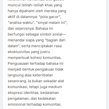
muncul istilah-istilah khas yang
hanya dipahami oleh mereka yang
aktif di dalamnya: “pola gacor”,
“analisa waktu”, “sinyal malam ini”,
dan sejenisnya. Bahasa ini
berfungsi sebagai simbol sosial—
menandai siapa yang “bagian dari
dalam”, serta menciptakan rasa
eksklusivitas yang justru
memperkuat kohesi komunitas.
Penguasaan terhadap bahasa ini
menjadi bentuk pengakuan tidak
langsung atas keterlibatan
seseorang. Ia bukan sekadar alat
komunikasi, tetapi juga medium
ekspresi identitas, kedalaman
pengalaman, dan kedekatan
emosional terhadap komunitas.