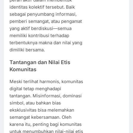
identitas kolektif tersebut. Baik
sebagai penyumbang informasi,
pemberi semangat, atau pengamat
yang aktif berdiskusi—semua
memiliki kontribusi terhadap
terbentuknya makna dan nilai yang
dimiliki bersama.
Tantangan dan Nilai Etis
Komunitas
Meski terlihat harmonis, komunitas
digital tetap menghadapi
tantangan. Misinformasi, dominasi
simbol, atau bahkan bias
eksklusivitas bisa melemahkan
semangat kebersamaan. Oleh
karena itu, penting bagi komunitas
untuk menumbuhkan nilai-nilai etis