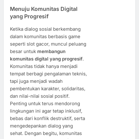
Menuju Komunitas Digital
yang Progresif
Ketika dialog sosial berkembang
dalam komunitas berbasis game
seperti slot gacor, muncul peluang
besar untuk
membangun
komunitas digital yang progresif
.
Komunitas tidak hanya menjadi
tempat berbagi pengalaman teknis,
tapi juga menjadi wadah
pembentukan karakter, solidaritas,
dan nilai-nilai sosial positif.
Penting untuk terus mendorong
lingkungan ini agar tetap inklusif,
bebas dari konflik destruktif, serta
mengedepankan dialog yang
sehat. Dengan begitu, komunitas