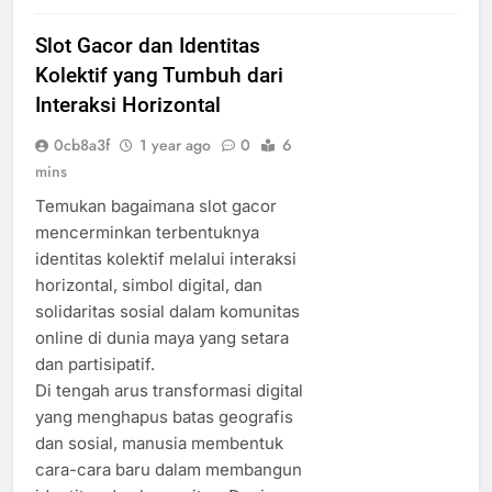
Slot Gacor dan Identitas
Kolektif yang Tumbuh dari
Interaksi Horizontal
0cb8a3f
1 year ago
0
6
mins
Temukan bagaimana slot gacor
mencerminkan terbentuknya
identitas kolektif melalui interaksi
horizontal, simbol digital, dan
solidaritas sosial dalam komunitas
online di dunia maya yang setara
dan partisipatif.
Di tengah arus transformasi digital
yang menghapus batas geografis
dan sosial, manusia membentuk
cara-cara baru dalam membangun