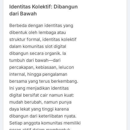
Identitas Kolektif: Dibangun
dari Bawah
Berbeda dengan identitas yang
dibentuk oleh lembaga atau
struktur formal, identitas kolektif
dalam komunitas slot digital
dibangun secara organik. Ia
tumbuh dari bawah—dari
percakapan, kebiasaan, lelucon
internal, hingga pengalaman
bersama yang terus berkembang.
Ini yang menjadikan identitas
digital bersifat cair namun kuat:
mudah berubah, namun punya
daya lekat yang tinggi karena
dibangun dari keterlibatan nyata.
Setiap anggota komunitas memiliki
peran aktif dalam membentuk