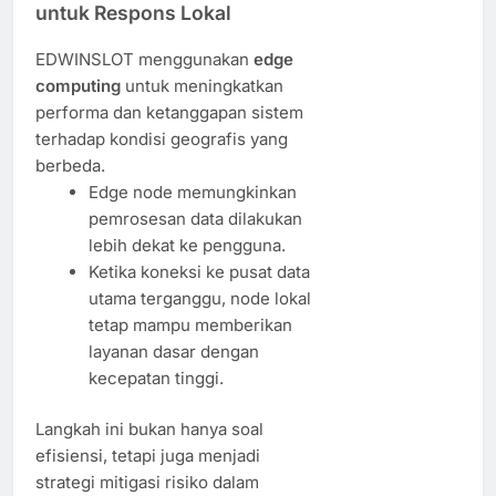
untuk Respons Lokal
EDWINSLOT menggunakan
edge
computing
untuk meningkatkan
performa dan ketanggapan sistem
terhadap kondisi geografis yang
berbeda.
Edge node memungkinkan
pemrosesan data dilakukan
lebih dekat ke pengguna.
Ketika koneksi ke pusat data
utama terganggu, node lokal
tetap mampu memberikan
layanan dasar dengan
kecepatan tinggi.
Langkah ini bukan hanya soal
efisiensi, tetapi juga menjadi
strategi mitigasi risiko dalam