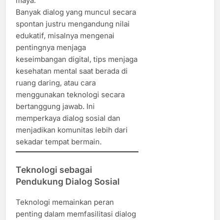
maya.
Banyak dialog yang muncul secara
spontan justru mengandung nilai
edukatif, misalnya mengenai
pentingnya menjaga
keseimbangan digital, tips menjaga
kesehatan mental saat berada di
ruang daring, atau cara
menggunakan teknologi secara
bertanggung jawab. Ini
memperkaya dialog sosial dan
menjadikan komunitas lebih dari
sekadar tempat bermain.
Teknologi sebagai
Pendukung Dialog Sosial
Teknologi memainkan peran
penting dalam memfasilitasi dialog