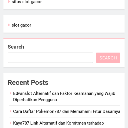
situs slot gacor
slot gacor
Search
SEARCH
Recent Posts
Edwinslot Alternatif dan Faktor Keamanan yang Wajib
Diperhatikan Pengguna
Cara Daftar Pokemon787 dan Memahami Fitur Dasarnya
Kaya787 Link Alternatif dan Komitmen terhadap