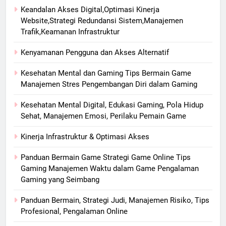
Keandalan Akses Digital,Optimasi Kinerja
Website,Strategi Redundansi Sistem,Manajemen
Trafik,Keamanan Infrastruktur
Kenyamanan Pengguna dan Akses Alternatif
Kesehatan Mental dan Gaming Tips Bermain Game
Manajemen Stres Pengembangan Diri dalam Gaming
Kesehatan Mental Digital, Edukasi Gaming, Pola Hidup
Sehat, Manajemen Emosi, Perilaku Pemain Game
Kinerja Infrastruktur & Optimasi Akses
Panduan Bermain Game Strategi Game Online Tips
Gaming Manajemen Waktu dalam Game Pengalaman
Gaming yang Seimbang
Panduan Bermain, Strategi Judi, Manajemen Risiko, Tips
Profesional, Pengalaman Online