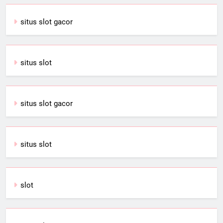
situs slot gacor
situs slot
situs slot gacor
situs slot
slot