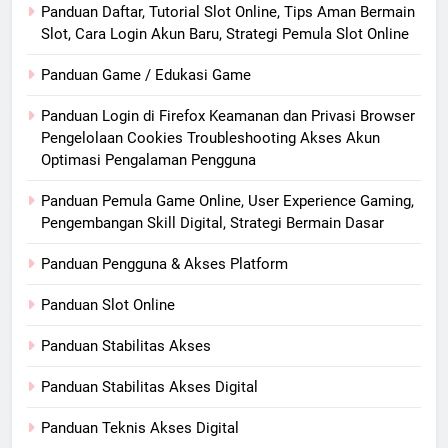
Panduan Daftar, Tutorial Slot Online, Tips Aman Bermain
Slot, Cara Login Akun Baru, Strategi Pemula Slot Online
Panduan Game / Edukasi Game
Panduan Login di Firefox Keamanan dan Privasi Browser
Pengelolaan Cookies Troubleshooting Akses Akun
Optimasi Pengalaman Pengguna
Panduan Pemula Game Online, User Experience Gaming,
Pengembangan Skill Digital, Strategi Bermain Dasar
Panduan Pengguna & Akses Platform
Panduan Slot Online
Panduan Stabilitas Akses
Panduan Stabilitas Akses Digital
Panduan Teknis Akses Digital