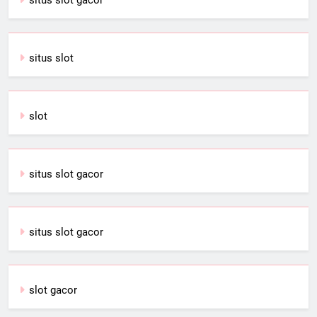
situs slot
slot
situs slot gacor
situs slot gacor
slot gacor