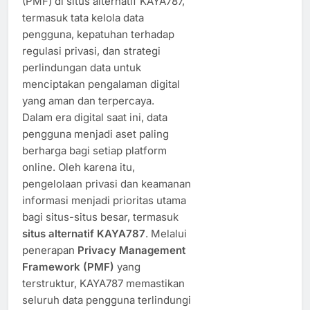
(PMF) di situs alternatif KAYA787,
termasuk tata kelola data
pengguna, kepatuhan terhadap
regulasi privasi, dan strategi
perlindungan data untuk
menciptakan pengalaman digital
yang aman dan terpercaya.
Dalam era digital saat ini, data
pengguna menjadi aset paling
berharga bagi setiap platform
online. Oleh karena itu,
pengelolaan privasi dan keamanan
informasi menjadi prioritas utama
bagi situs-situs besar, termasuk
situs alternatif KAYA787
. Melalui
penerapan
Privacy Management
Framework (PMF)
yang
terstruktur, KAYA787 memastikan
seluruh data pengguna terlindungi