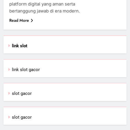
platform digital yang aman serta
bertanggung jawab di era modern.
Read More
link slot
link slot gacor
slot gacor
slot gacor