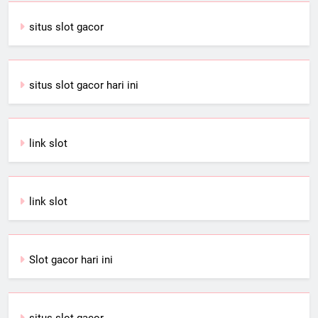
situs slot gacor
situs slot gacor hari ini
link slot
link slot
Slot gacor hari ini
situs slot gacor