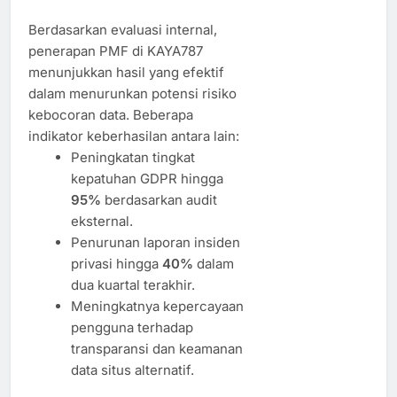
Berdasarkan evaluasi internal,
penerapan PMF di KAYA787
menunjukkan hasil yang efektif
dalam menurunkan potensi risiko
kebocoran data. Beberapa
indikator keberhasilan antara lain:
Peningkatan tingkat
kepatuhan GDPR hingga
95%
berdasarkan audit
eksternal.
Penurunan laporan insiden
privasi hingga
40%
dalam
dua kuartal terakhir.
Meningkatnya kepercayaan
pengguna terhadap
transparansi dan keamanan
data situs alternatif.