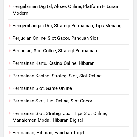
Pengalaman Digital, Akses Online, Platform Hiburan
Modern
Pengembangan Diri, Strategi Permainan, Tips Menang.
Perjudian Online, Slot Gacor, Panduan Slot
Perjudian, Slot Online, Strategi Permainan
Permainan Kartu, Kasino Online, Hiburan
Permainan Kasino, Strategi Slot, Slot Online
Permainan Slot, Game Online
Permainan Slot, Judi Online, Slot Gacor
Permainan Slot, Strategi Judi, Tips Slot Online,
Manajemen Modal, Hiburan Digital
Permainan, Hiburan, Panduan Togel