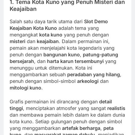
1. Tema Kota Kuno yang Penuh Misteri dan
Keajaiban
Salah satu daya tarik utama dari
Slot Demo
Keajaiban Kota Kuno
adalah tema yang
mengangkat
kota kuno
yang penuh dengan
misteri
dan
keajaiban
. Dalam permainan ini,
pemain akan menjelajahi kota legendaris yang
penuh dengan
bangunan kuno
,
patung-patung
bersejarah
, dan
harta karun tersembunyi
yang
menunggu untuk ditemukan. Kota ini
menggambarkan sebuah
peradaban yang hilang
,
penuh dengan simbol-simbol
arkeologi
dan
mitologi kuno
.
Grafis permainan ini dirancang dengan
detail
tinggi
, menciptakan atmosfer yang sangat
realistis
dan membawa pemain lebih dalam ke dalam dunia
kota kuno. Setiap gulungan penuh dengan simbol
yang menggambarkan
artefak berharga
,
peta
kuno
, dan
masyarakat zaman dahulu
, menjadikan