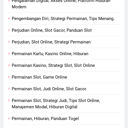
Pengalaman Digital, Akses Online, Platform Hiburan
Modern
Pengembangan Diri, Strategi Permainan, Tips Menang.
Perjudian Online, Slot Gacor, Panduan Slot
Perjudian, Slot Online, Strategi Permainan
Permainan Kartu, Kasino Online, Hiburan
Permainan Kasino, Strategi Slot, Slot Online
Permainan Slot, Game Online
Permainan Slot, Judi Online, Slot Gacor
Permainan Slot, Strategi Judi, Tips Slot Online,
Manajemen Modal, Hiburan Digital
Permainan, Hiburan, Panduan Togel