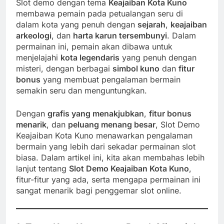
Slot demo dengan tema
Keajaiban Kota Kuno
membawa pemain pada petualangan seru di
dalam kota yang penuh dengan
sejarah
,
keajaiban
arkeologi
, dan
harta karun tersembunyi
. Dalam
permainan ini, pemain akan dibawa untuk
menjelajahi
kota legendaris
yang penuh dengan
misteri, dengan berbagai
simbol kuno
dan
fitur
bonus
yang membuat pengalaman bermain
semakin seru dan menguntungkan.
Dengan
grafis yang menakjubkan
,
fitur bonus
menarik
, dan
peluang menang besar
, Slot Demo
Keajaiban Kota Kuno menawarkan pengalaman
bermain yang lebih dari sekadar permainan slot
biasa. Dalam artikel ini, kita akan membahas lebih
lanjut tentang
Slot Demo Keajaiban Kota Kuno
,
fitur-fitur yang ada, serta mengapa permainan ini
sangat menarik bagi penggemar slot online.