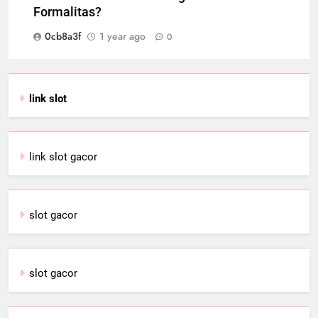
Formalitas?
0cb8a3f
1 year ago
0
link slot
link slot gacor
slot gacor
slot gacor