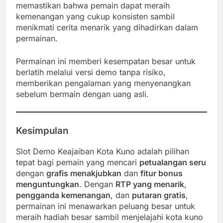
memastikan bahwa pemain dapat meraih
kemenangan yang cukup konsisten sambil
menikmati cerita menarik yang dihadirkan dalam
permainan.
Permainan ini memberi kesempatan besar untuk
berlatih melalui versi demo tanpa risiko,
memberikan pengalaman yang menyenangkan
sebelum bermain dengan uang asli.
Kesimpulan
Slot Demo Keajaiban Kota Kuno adalah pilihan
tepat bagi pemain yang mencari
petualangan seru
dengan
grafis menakjubkan
dan
fitur bonus
menguntungkan
. Dengan
RTP yang menarik
,
pengganda kemenangan
, dan
putaran gratis
,
permainan ini menawarkan peluang besar untuk
meraih hadiah besar sambil menjelajahi kota kuno