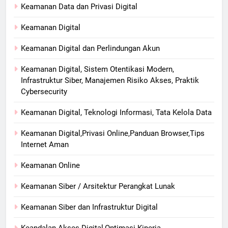
Keamanan Data dan Privasi Digital
Keamanan Digital
Keamanan Digital dan Perlindungan Akun
Keamanan Digital, Sistem Otentikasi Modern,
Infrastruktur Siber, Manajemen Risiko Akses, Praktik
Cybersecurity
Keamanan Digital, Teknologi Informasi, Tata Kelola Data
Keamanan Digital,Privasi Online,Panduan Browser,Tips
Internet Aman
Keamanan Online
Keamanan Siber / Arsitektur Perangkat Lunak
Keamanan Siber dan Infrastruktur Digital
Keandalan Akses Digital,Optimasi Kinerja