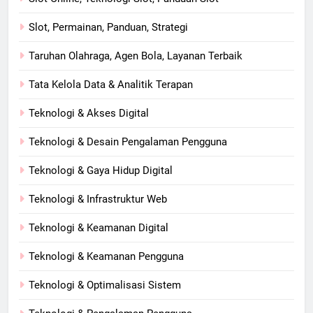
Slot, Permainan, Panduan, Strategi
Taruhan Olahraga, Agen Bola, Layanan Terbaik
Tata Kelola Data & Analitik Terapan
Teknologi & Akses Digital
Teknologi & Desain Pengalaman Pengguna
Teknologi & Gaya Hidup Digital
Teknologi & Infrastruktur Web
Teknologi & Keamanan Digital
Teknologi & Keamanan Pengguna
Teknologi & Optimalisasi Sistem