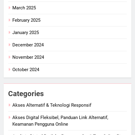
March 2025
February 2025
January 2025
December 2024
November 2024
October 2024
Categories
Akses Alternatif & Teknologi Responsif
Akses Digital Fleksibel, Panduan Link Alternatif,
Keamanan Pengguna Online