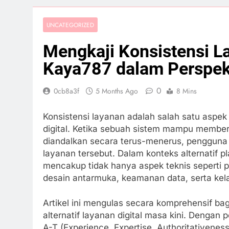
UNCATEGORIZED
Mengkaji Konsistensi La
Kaya787 dalam Perspekt
0
0cb8a3f
5 Months Ago
8 Mins
Konsistensi layanan adalah salah satu aspek 
digital. Ketika sebuah sistem mampu memberi
diandalkan secara terus-menerus, penggun
layanan tersebut. Dalam konteks alternatif pl
mencakup tidak hanya aspek teknis seperti p
desain antarmuka, keamanan data, serta kela
Artikel ini mengulas secara komprehensif ba
alternatif layanan digital masa kini. Dengan
A-T (Experience, Expertise, Authoritativeness