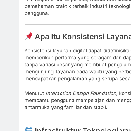
pemahaman praktik terbaik industri teknolog
pengguna.
Apa Itu Konsistensi Layana
Konsistensi layanan digital dapat didefinis
memberikan performa yang seragam dan dapa
tanpa variasi besar yang membuat pengalama
mengunjungi layanan pada waktu yang berbe
mendapatkan pengalaman yang serupa secara
Menurut
Interaction Design Foundation
, kons
membantu pengguna mempelajari dan menggu
antarmuka yang familiar dan stabil.
Infrastruktur Teknologi y