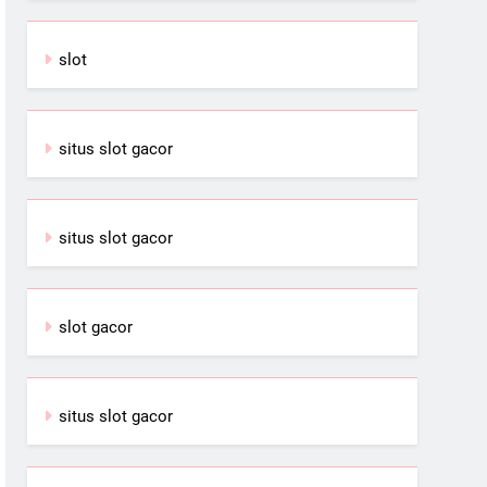
slot
situs slot gacor
situs slot gacor
slot gacor
situs slot gacor