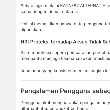
Setiap login melalui KAYA787 ALTERNATIF tet
sama dengan domain utama.
Hal ini memastikan bahwa data pengguna teta
digunakan.
H3: Proteksi terhadap Akses Tidak Sa
Sistem proteksi seperti pembatasan percoba
membantu menjaga keamanan akun meskipun
Keamanan yang konsisten menjadi bagian integr
Pengalaman Pengguna sebagai
Pengguna aktif mengharapkan pengalaman y
alternatif atau perangkat berbeda.