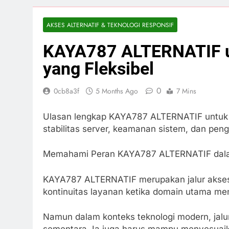
AKSES ALTERNATIF & TEKNOLOGI RESPONSIF
KAYA787 ALTERNATIF un
yang Fleksibel
0
0cb8a3f
5 Months Ago
7 Mins
Ulasan lengkap KAYA787 ALTERNATIF untuk a
stabilitas server, keamanan sistem, dan pen
Memahami Peran KAYA787 ALTERNATIF dalam
KAYA787 ALTERNATIF merupakan jalur akses
kontinuitas layanan ketika domain utama me
Namun dalam konteks teknologi modern, jalur 