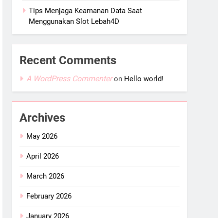
Tips Menjaga Keamanan Data Saat
Menggunakan Slot Lebah4D
Recent Comments
A WordPress Commenter
on
Hello world!
Archives
May 2026
April 2026
March 2026
February 2026
January 2026