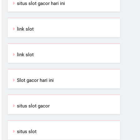
situs slot gacor hari ini
link slot
link slot
Slot gacor hari ini
situs slot gacor
situs slot