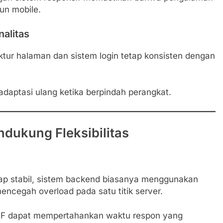
un mobile.
alitas
ruktur halaman dan sistem login tetap konsisten dengan
radaptasi ulang ketika berpindah perangkat.
ndukung Fleksibilitas
ap stabil, sistem backend biasanya menggunakan
encegah overload pada satu titik server.
F dapat mempertahankan waktu respon yang