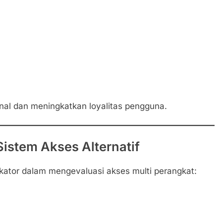
nal dan meningkatkan loyalitas pengguna.
 Sistem Akses Alternatif
dikator dalam mengevaluasi akses multi perangkat: