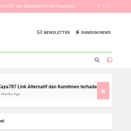
emon787 dan Memahami Fitur Dasarnya
terhadap Kenyamanan Pengguna Digital
es Fleksibel untuk Berbagai Kebutuhan
NEWSLETTER
RANDOM NEWS
anan yang Wajib Diperhatikan Pengguna
lusi Untuk Tubuh Dan Pikiran Yang Sehat.
emon787 dan Memahami Fitur Dasarnya
terhadap Kenyamanan Pengguna Digital
es Fleksibel untuk Berbagai Kebutuhan
ink Alternatif dan Komitmen terhadap Kenyamanan Pengguna 
o
el