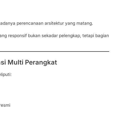
n adanya perencanaan arsitektur yang matang.
ang responsif bukan sekadar pelengkap, tetapi bagian
i Multi Perangkat
iputi:
resmi