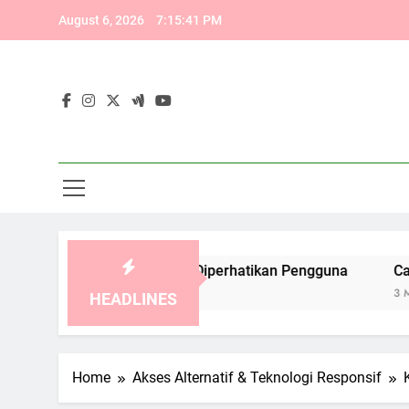
Skip
August 6, 2026
7:15:42 PM
to
content
Tim
Dapatkan 
 Keamanan yang Wajib Diperhatikan Pengguna
Cara Dafta
3 Months Ago
HEADLINES
Home
Akses Alternatif & Teknologi Responsif