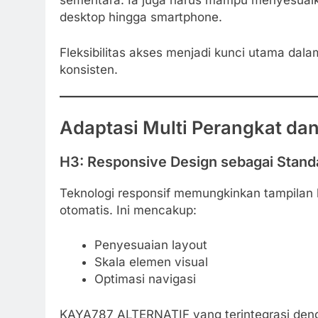
sementara. Ia juga harus mampu menyesuaika
desktop hingga smartphone.
Fleksibilitas akses menjadi kunci utama d
konsisten.
Adaptasi Multi Perangkat da
H3: Responsive Design sebagai Stan
Teknologi responsif memungkinkan tampilan
otomatis. Ini mencakup:
Penyesuaian layout
Skala elemen visual
Optimasi navigasi
KAYA787 ALTERNATIF yang terintegrasi den