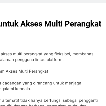
tuk Akses Multi Perangkat
kses multi perangkat yang fleksibel, membahas
galaman pengguna lintas platform.
 Akses Multi Perangkat
 cadangan yang dirancang untuk menjaga
ngalami kendala.
alternatif tidak hanya berfungsi sebagai pengganti