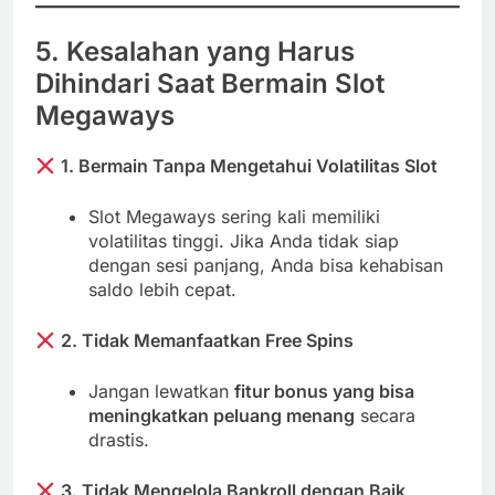
5. Kesalahan yang Harus
Dihindari Saat Bermain Slot
Megaways
1. Bermain Tanpa Mengetahui Volatilitas Slot
Slot Megaways sering kali memiliki
volatilitas tinggi. Jika Anda tidak siap
dengan sesi panjang, Anda bisa kehabisan
saldo lebih cepat.
2. Tidak Memanfaatkan Free Spins
Jangan lewatkan
fitur bonus yang bisa
meningkatkan peluang menang
secara
drastis.
3. Tidak Mengelola Bankroll dengan Baik