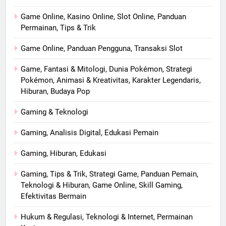
Game Online, Kasino Online, Slot Online, Panduan
Permainan, Tips & Trik
Game Online, Panduan Pengguna, Transaksi Slot
Game, Fantasi & Mitologi, Dunia Pokémon, Strategi
Pokémon, Animasi & Kreativitas, Karakter Legendaris,
Hiburan, Budaya Pop
Gaming & Teknologi
Gaming, Analisis Digital, Edukasi Pemain
Gaming, Hiburan, Edukasi
Gaming, Tips & Trik, Strategi Game, Panduan Pemain,
Teknologi & Hiburan, Game Online, Skill Gaming,
Efektivitas Bermain
Hukum & Regulasi, Teknologi & Internet, Permainan