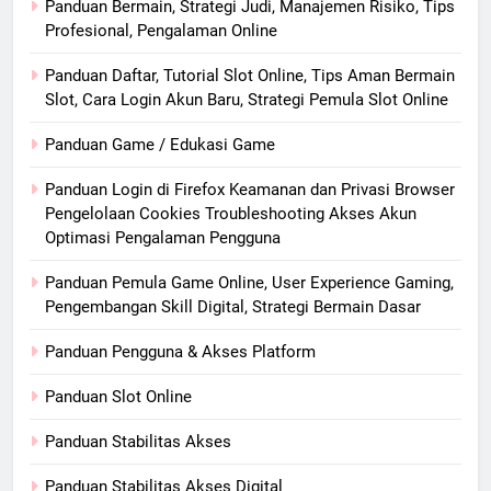
Panduan Bermain, Strategi Judi, Manajemen Risiko, Tips
Profesional, Pengalaman Online
Panduan Daftar, Tutorial Slot Online, Tips Aman Bermain
Slot, Cara Login Akun Baru, Strategi Pemula Slot Online
Panduan Game / Edukasi Game
Panduan Login di Firefox Keamanan dan Privasi Browser
Pengelolaan Cookies Troubleshooting Akses Akun
Optimasi Pengalaman Pengguna
Panduan Pemula Game Online, User Experience Gaming,
Pengembangan Skill Digital, Strategi Bermain Dasar
Panduan Pengguna & Akses Platform
Panduan Slot Online
Panduan Stabilitas Akses
Panduan Stabilitas Akses Digital