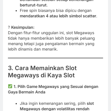
berturut-turut
.
Free spin biasanya bisa dipicu dengan
mendaratkan 4 atau lebih simbol scatter
.
?
Kesimpulan:
Dengan fitur-fitur unggulan ini, slot Megaways
tidak hanya memberikan lebih banyak peluang
menang tetapi juga pengalaman bermain yang
lebih dinamis dan menarik.
3. Cara Memainkan Slot
Megaways di Kaya Slot
1. Pilih Game Megaways yang Sesuai dengan
Gaya Bermain Anda
Jika ingin kemenangan sering, pilih
slot
Megaways dengan volatilitas rendah