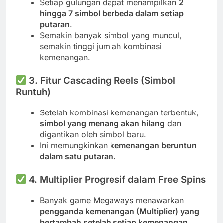
Setiap gulungan dapat menampilkan
2
hingga 7 simbol berbeda dalam setiap
putaran
.
Semakin banyak simbol yang muncul,
semakin tinggi jumlah kombinasi
kemenangan.
3. Fitur Cascading Reels (Simbol
Runtuh)
Setelah kombinasi kemenangan terbentuk,
simbol yang menang akan hilang
dan
digantikan oleh simbol baru.
Ini memungkinkan
kemenangan beruntun
dalam satu putaran
.
4. Multiplier Progresif dalam Free Spins
Banyak game Megaways menawarkan
pengganda kemenangan (Multiplier) yang
bertambah setelah setiap kemenangan