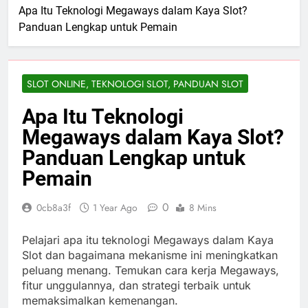
Apa Itu Teknologi Megaways dalam Kaya Slot?
Panduan Lengkap untuk Pemain
SLOT ONLINE, TEKNOLOGI SLOT, PANDUAN SLOT
Apa Itu Teknologi
Megaways dalam Kaya Slot?
Panduan Lengkap untuk
Pemain
0
0cb8a3f
1 Year Ago
8 Mins
Pelajari apa itu teknologi Megaways dalam Kaya
Slot dan bagaimana mekanisme ini meningkatkan
peluang menang. Temukan cara kerja Megaways,
fitur unggulannya, dan strategi terbaik untuk
memaksimalkan kemenangan.