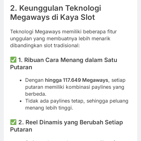
2. Keunggulan Teknologi
Megaways di Kaya Slot
Teknologi Megaways memiliki beberapa fitur
unggulan yang membuatnya lebih menarik
dibandingkan slot tradisional:
1. Ribuan Cara Menang dalam Satu
Putaran
Dengan
hingga 117.649 Megaways
, setiap
putaran memiliki kombinasi paylines yang
berbeda.
Tidak ada paylines tetap, sehingga peluang
menang lebih tinggi.
2. Reel Dinamis yang Berubah Setiap
Putaran