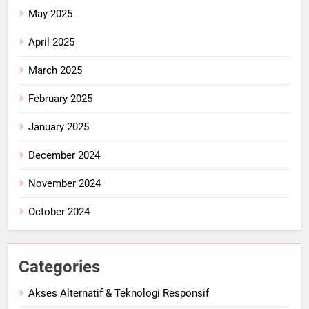
May 2025
April 2025
March 2025
February 2025
January 2025
December 2024
November 2024
October 2024
Categories
Akses Alternatif & Teknologi Responsif