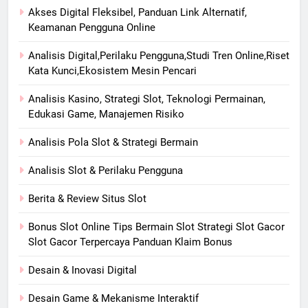
Akses Digital Fleksibel, Panduan Link Alternatif,
Keamanan Pengguna Online
Analisis Digital,Perilaku Pengguna,Studi Tren Online,Riset
Kata Kunci,Ekosistem Mesin Pencari
Analisis Kasino, Strategi Slot, Teknologi Permainan,
Edukasi Game, Manajemen Risiko
Analisis Pola Slot & Strategi Bermain
Analisis Slot & Perilaku Pengguna
Berita & Review Situs Slot
Bonus Slot Online Tips Bermain Slot Strategi Slot Gacor
Slot Gacor Terpercaya Panduan Klaim Bonus
Desain & Inovasi Digital
Desain Game & Mekanisme Interaktif