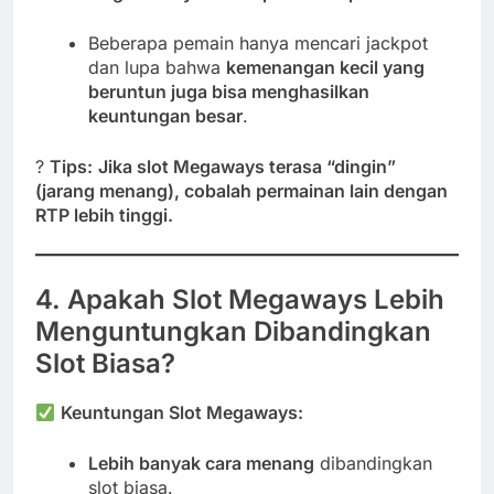
Beberapa pemain hanya mencari jackpot
dan lupa bahwa
kemenangan kecil yang
beruntun juga bisa menghasilkan
keuntungan besar
.
?
Tips:
Jika slot Megaways terasa “dingin”
(jarang menang), cobalah permainan lain dengan
RTP lebih tinggi.
4. Apakah Slot Megaways Lebih
Menguntungkan Dibandingkan
Slot Biasa?
Keuntungan Slot Megaways:
Lebih banyak cara menang
dibandingkan
slot biasa.