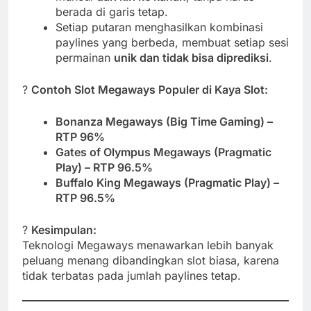
berada di garis tetap.
Setiap putaran menghasilkan kombinasi
paylines yang berbeda, membuat setiap sesi
permainan
unik dan tidak bisa diprediksi
.
?
Contoh Slot Megaways Populer di Kaya Slot:
Bonanza Megaways (Big Time Gaming) –
RTP 96%
Gates of Olympus Megaways (Pragmatic
Play) – RTP 96.5%
Buffalo King Megaways (Pragmatic Play) –
RTP 96.5%
?
Kesimpulan:
Teknologi Megaways menawarkan lebih banyak
peluang menang dibandingkan slot biasa, karena
tidak terbatas pada jumlah paylines tetap.