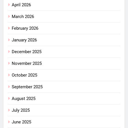
April 2026
March 2026
February 2026
January 2026
December 2025
November 2025
October 2025
September 2025
August 2025
July 2025
June 2025