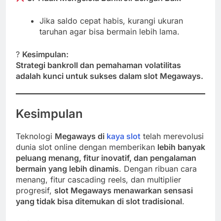
Jika saldo cepat habis, kurangi ukuran
taruhan agar bisa bermain lebih lama.
?
Kesimpulan:
Strategi bankroll dan pemahaman volatilitas
adalah kunci untuk sukses dalam slot Megaways.
Kesimpulan
Teknologi
Megaways di
kaya slot
telah merevolusi
dunia slot online dengan memberikan
lebih banyak
peluang menang, fitur inovatif, dan pengalaman
bermain yang lebih dinamis
. Dengan ribuan cara
menang, fitur cascading reels, dan multiplier
progresif,
slot Megaways menawarkan sensasi
yang tidak bisa ditemukan di slot tradisional
.