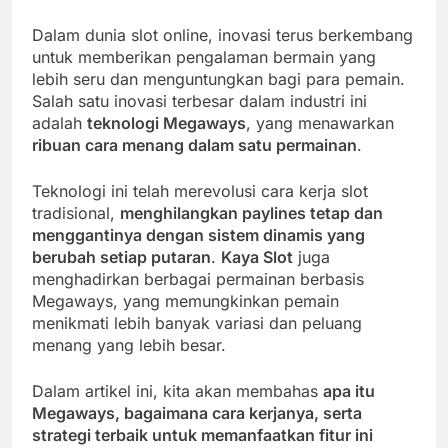
Dalam dunia slot online, inovasi terus berkembang
untuk memberikan pengalaman bermain yang
lebih seru dan menguntungkan bagi para pemain.
Salah satu inovasi terbesar dalam industri ini
adalah
teknologi Megaways
, yang menawarkan
ribuan cara menang dalam satu permainan
.
Teknologi ini telah merevolusi cara kerja slot
tradisional,
menghilangkan paylines tetap dan
menggantinya dengan sistem dinamis yang
berubah setiap putaran
.
Kaya Slot
juga
menghadirkan berbagai permainan berbasis
Megaways, yang memungkinkan pemain
menikmati lebih banyak variasi dan peluang
menang yang lebih besar.
Dalam artikel ini, kita akan membahas
apa itu
Megaways, bagaimana cara kerjanya, serta
strategi terbaik untuk memanfaatkan fitur ini