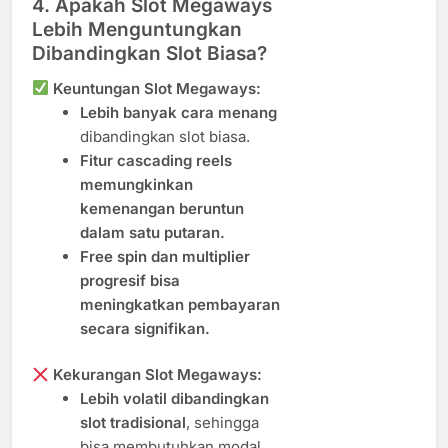
4. Apakah Slot Megaways
Lebih Menguntungkan
Dibandingkan Slot Biasa?
Keuntungan Slot Megaways:
Lebih banyak cara menang
dibandingkan slot biasa.
Fitur cascading reels
memungkinkan
kemenangan beruntun
dalam satu putaran.
Free spin dan multiplier
progresif bisa
meningkatkan pembayaran
secara signifikan.
Kekurangan Slot Megaways:
Lebih volatil dibandingkan
slot tradisional
, sehingga
bisa membutuhkan modal