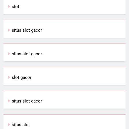
slot
situs slot gacor
situs slot gacor
slot gacor
situs slot gacor
situs slot