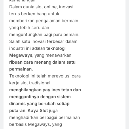
Dalam dunia slot online, inovasi
terus berkembang untuk
memberikan pengalaman bermain
yang lebih seru dan
menguntungkan bagi para pemain.
Salah satu inovasi terbesar dalam
industri ini adalah
teknologi
Megaways
, yang menawarkan
ribuan cara menang dalam satu
permainan
.
Teknologi ini telah merevolusi cara
kerja slot tradisional,
menghilangkan paylines tetap dan
menggantinya dengan sistem
dinamis yang berubah setiap
putaran
.
Kaya Slot
juga
menghadirkan berbagai permainan
berbasis Megaways, yang