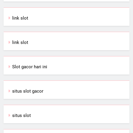
link slot
link slot
Slot gacor hari ini
situs slot gacor
situs slot