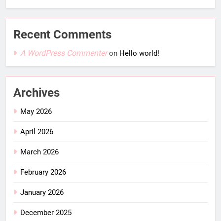
Recent Comments
A WordPress Commenter
on
Hello world!
Archives
May 2026
April 2026
March 2026
February 2026
January 2026
December 2025