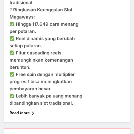
tradisional
.
?
Ringkasan Keunggulan Slot
Megaways:
Hingga 117.649 cara menang
per putaran.
Reel dinamis yang berubah
setiap putaran.
Fitur cascading reels
memungkinkan kemenangan
beruntun.
Free spin dengan multiplier
progresif bisa meningkatkan
pembayaran besar.
Lebih banyak peluang menang
dibandingkan slot tradisional.
Read More