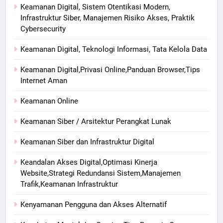
Keamanan Digital, Sistem Otentikasi Modern,
Infrastruktur Siber, Manajemen Risiko Akses, Praktik
Cybersecurity
Keamanan Digital, Teknologi Informasi, Tata Kelola Data
Keamanan Digital,Privasi Online,Panduan Browser,Tips
Internet Aman
Keamanan Online
Keamanan Siber / Arsitektur Perangkat Lunak
Keamanan Siber dan Infrastruktur Digital
Keandalan Akses Digital,Optimasi Kinerja
Website,Strategi Redundansi Sistem,Manajemen
Trafik,Keamanan Infrastruktur
Kenyamanan Pengguna dan Akses Alternatif