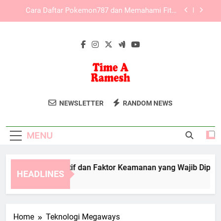
Skip
Kaya787 Link Alternatif dan Komitmen terhadap
to
Kenyamanan Pengguna Digital
content
LAE138 Link Alternatif dengan Sistem Akses
Fleksibel untuk Berbagai Kebutuhan
Edwinslot Alternatif dan Faktor Keamanan yang
Wajib Diperhatikan Pengguna
Cara Daftar Pokemon787 dan Memahami Fitur
Dasarnya
Time A Ramesh
Dapatkan Layanan Kesehatan Dan
Kaya787 Link Alternatif dan Komitmen terhadap
NEWSLETTER
RANDOM NEWS
Kenyamanan Pengguna Digital
Relaksasi Terbaik Di Time Aramesh.
LAE138 Link Alternatif dengan Sistem Akses
Solusi Untuk Tubuh Dan Pikiran Yang
Fleksibel untuk Berbagai Kebutuhan
MENU
Sehat.
winslot Alternatif dan Faktor Keamanan yang Wajib Diperhat
HEADLINES
Months Ago
Home
Teknologi Megaways