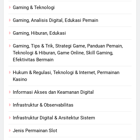
Gaming & Teknologi
Gaming, Analisis Digital, Edukasi Pemain
Gaming, Hiburan, Edukasi
Gaming, Tips & Trik, Strategi Game, Panduan Pemain,
Teknologi & Hiburan, Game Online, Skill Gaming,
Efektivitas Bermain
Hukum & Regulasi, Teknologi & Internet, Permainan
Kasino
Informasi Akses dan Keamanan Digital
Infrastruktur & Observabilitas
Infrastruktur Digital & Arsitektur Sistem
Jenis Permainan Slot