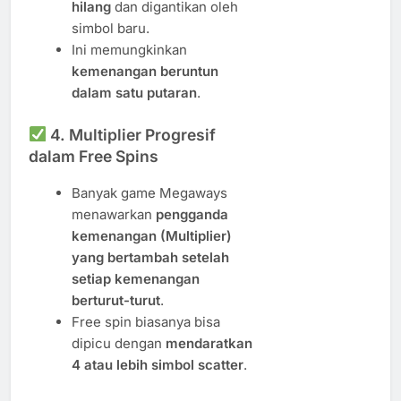
hilang
dan digantikan oleh
simbol baru.
Ini memungkinkan
kemenangan beruntun
dalam satu putaran
.
4. Multiplier Progresif
dalam Free Spins
Banyak game Megaways
menawarkan
pengganda
kemenangan (Multiplier)
yang bertambah setelah
setiap kemenangan
berturut-turut
.
Free spin biasanya bisa
dipicu dengan
mendaratkan
4 atau lebih simbol scatter
.