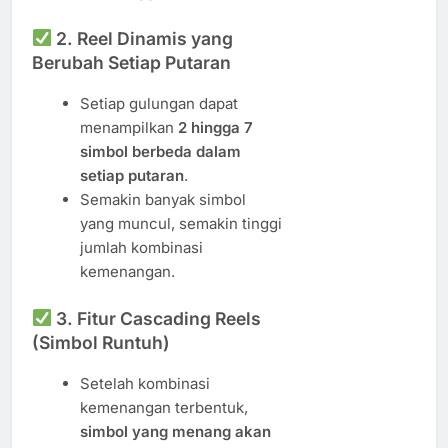
2. Reel Dinamis yang
Berubah Setiap Putaran
Setiap gulungan dapat
menampilkan
2 hingga 7
simbol berbeda dalam
setiap putaran
.
Semakin banyak simbol
yang muncul, semakin tinggi
jumlah kombinasi
kemenangan.
3. Fitur Cascading Reels
(Simbol Runtuh)
Setelah kombinasi
kemenangan terbentuk,
simbol yang menang akan