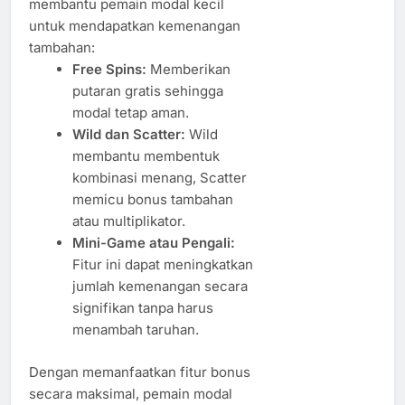
membantu pemain modal kecil
untuk mendapatkan kemenangan
tambahan:
Free Spins:
Memberikan
putaran gratis sehingga
modal tetap aman.
Wild dan Scatter:
Wild
membantu membentuk
kombinasi menang, Scatter
memicu bonus tambahan
atau multiplikator.
Mini-Game atau Pengali:
Fitur ini dapat meningkatkan
jumlah kemenangan secara
signifikan tanpa harus
menambah taruhan.
Dengan memanfaatkan fitur bonus
secara maksimal, pemain modal