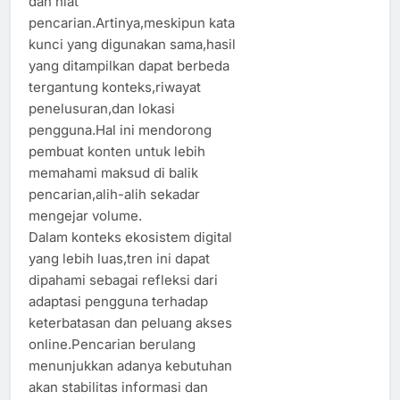
dan niat
pencarian.Artinya,meskipun kata
kunci yang digunakan sama,hasil
yang ditampilkan dapat berbeda
tergantung konteks,riwayat
penelusuran,dan lokasi
pengguna.Hal ini mendorong
pembuat konten untuk lebih
memahami maksud di balik
pencarian,alih-alih sekadar
mengejar volume.
Dalam konteks ekosistem digital
yang lebih luas,tren ini dapat
dipahami sebagai refleksi dari
adaptasi pengguna terhadap
keterbatasan dan peluang akses
online.Pencarian berulang
menunjukkan adanya kebutuhan
akan stabilitas informasi dan