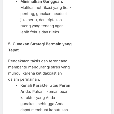
Minimalkan Gangguan:
Matikan notifikasi yang tidak
penting, gunakan headset
jika perlu, dan ciptakan
ruang yang tenang agar
lebih fokus dan rileks.
5.
Gunakan Strategi Bermain yang
Tepat
Pendekatan taktis dan terencana
membantu mengurangi stres yang
muncul karena ketidakpastian
dalam permainan.
Kenali Karakter atau Peran
Anda:
Pahami kemampuan
karakter yang Anda
gunakan, sehingga Anda
dapat membuat keputusan