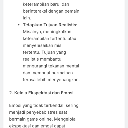
keterampilan baru, dan
berinteraksi dengan pemain
lain.
Tetapkan Tujuan Realistis:
Misalnya, meningkatkan
keterampilan tertentu atau
menyelesaikan misi
tertentu. Tujuan yang
realistis membantu
mengurangi tekanan mental
dan membuat permainan
terasa lebih menyenangkan.
2.
Kelola Ekspektasi dan Emosi
Emosi yang tidak terkendali sering
menjadi penyebab stres saat
bermain game online. Mengelola
ekspektasi dan emosi dapat