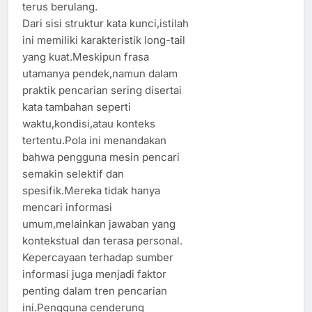
terus berulang.
Dari sisi struktur kata kunci,istilah
ini memiliki karakteristik long-tail
yang kuat.Meskipun frasa
utamanya pendek,namun dalam
praktik pencarian sering disertai
kata tambahan seperti
waktu,kondisi,atau konteks
tertentu.Pola ini menandakan
bahwa pengguna mesin pencari
semakin selektif dan
spesifik.Mereka tidak hanya
mencari informasi
umum,melainkan jawaban yang
kontekstual dan terasa personal.
Kepercayaan terhadap sumber
informasi juga menjadi faktor
penting dalam tren pencarian
ini.Pengguna cenderung