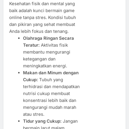
Kesehatan fisik dan mental yang
baik adalah kunci bermain game
online tanpa stres. Kondisi tubuh
dan pikiran yang sehat membuat
Anda lebih fokus dan tenang.
Olahraga Ringan Secara
Teratur:
Aktivitas fisik
membantu mengurangi
ketegangan dan
meningkatkan energi.
Makan dan Minum dengan
Cukup:
Tubuh yang
terhidrasi dan mendapatkan
nutrisi cukup membuat
konsentrasi lebih baik dan
mengurangi mudah marah
atau stres.
Tidur yang Cukup:
Jangan
bermain larut malam