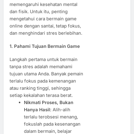
memengaruhi kesehatan mental
dan fisik. Untuk itu, penting
mengetahui cara bermain game
online dengan santai, tetap fokus,
dan menghindari stres berlebihan.
1.
Pahami Tujuan Bermain Game
Langkah pertama untuk bermain
tanpa stres adalah memahami
tujuan utama Anda. Banyak pemain
terlalu fokus pada kemenangan
atau ranking tinggi, sehingga
setiap kekalahan terasa berat.
Nikmati Proses, Bukan
Hanya Hasil:
Alih-alih
terlalu terobsesi menang,
fokuslah pada kesenangan
dalam bermain, belajar