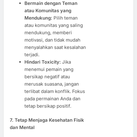
Bermain dengan Teman
atau Komunitas yang
Mendukung:
Pilih teman
atau komunitas yang saling
mendukung, memberi
motivasi, dan tidak mudah
menyalahkan saat kesalahan
terjadi.
Hindari Toxicity:
Jika
menemui pemain yang
bersikap negatif atau
merusak suasana, jangan
terlibat dalam konflik. Fokus
pada permainan Anda dan
tetap bersikap positif.
7.
Tetap Menjaga Kesehatan Fisik
dan Mental