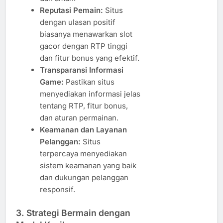
Reputasi Pemain:
Situs
dengan ulasan positif
biasanya menawarkan slot
gacor dengan RTP tinggi
dan fitur bonus yang efektif.
Transparansi Informasi
Game:
Pastikan situs
menyediakan informasi jelas
tentang RTP, fitur bonus,
dan aturan permainan.
Keamanan dan Layanan
Pelanggan:
Situs
terpercaya menyediakan
sistem keamanan yang baik
dan dukungan pelanggan
responsif.
3. Strategi Bermain dengan