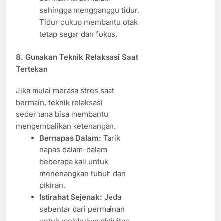
sehingga mengganggu tidur.
Tidur cukup membantu otak
tetap segar dan fokus.
8.
Gunakan Teknik Relaksasi Saat
Tertekan
Jika mulai merasa stres saat
bermain, teknik relaksasi
sederhana bisa membantu
mengembalikan ketenangan.
Bernapas Dalam:
Tarik
napas dalam-dalam
beberapa kali untuk
menenangkan tubuh dan
pikiran.
Istirahat Sejenak:
Jeda
sebentar dari permainan
untuk melakukan aktivitas