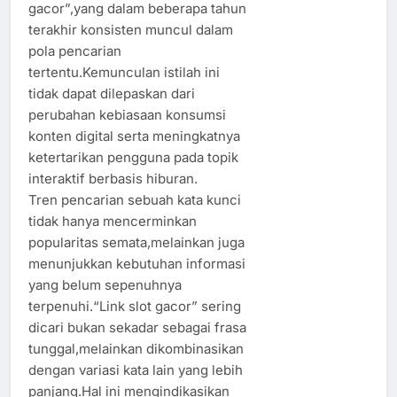
gacor”,yang dalam beberapa tahun
terakhir konsisten muncul dalam
pola pencarian
tertentu.Kemunculan istilah ini
tidak dapat dilepaskan dari
perubahan kebiasaan konsumsi
konten digital serta meningkatnya
ketertarikan pengguna pada topik
interaktif berbasis hiburan.
Tren pencarian sebuah kata kunci
tidak hanya mencerminkan
popularitas semata,melainkan juga
menunjukkan kebutuhan informasi
yang belum sepenuhnya
terpenuhi.“Link slot gacor” sering
dicari bukan sekadar sebagai frasa
tunggal,melainkan dikombinasikan
dengan variasi kata lain yang lebih
panjang.Hal ini mengindikasikan