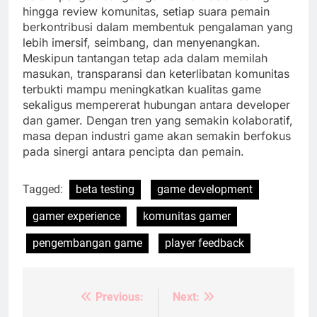
hingga review komunitas, setiap suara pemain
berkontribusi dalam membentuk pengalaman yang
lebih imersif, seimbang, dan menyenangkan.
Meskipun tantangan tetap ada dalam memilah
masukan, transparansi dan keterlibatan komunitas
terbukti mampu meningkatkan kualitas game
sekaligus mempererat hubungan antara developer
dan gamer. Dengan tren yang semakin kolaboratif,
masa depan industri game akan semakin berfokus
pada sinergi antara pencipta dan pemain.
Tagged:
beta testing
game development
gamer experience
komunitas gamer
pengembangan game
player feedback
Previous:
Next:
Post