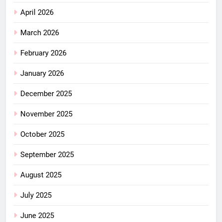
April 2026
March 2026
February 2026
January 2026
December 2025
November 2025
October 2025
September 2025
August 2025
July 2025
June 2025