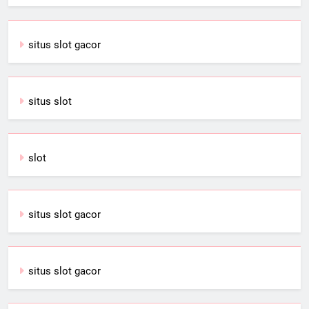
situs slot gacor
situs slot
slot
situs slot gacor
situs slot gacor