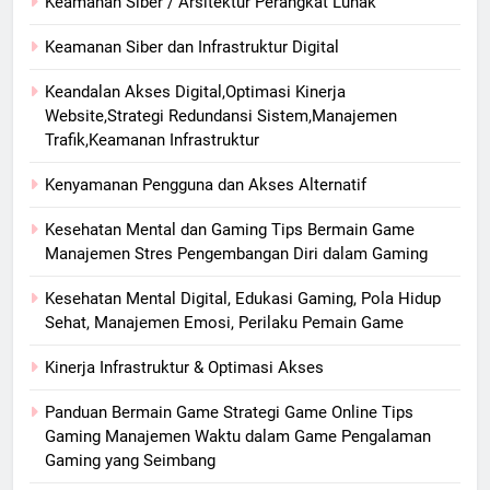
Keamanan Siber / Arsitektur Perangkat Lunak
Keamanan Siber dan Infrastruktur Digital
Keandalan Akses Digital,Optimasi Kinerja
Website,Strategi Redundansi Sistem,Manajemen
Trafik,Keamanan Infrastruktur
Kenyamanan Pengguna dan Akses Alternatif
Kesehatan Mental dan Gaming Tips Bermain Game
Manajemen Stres Pengembangan Diri dalam Gaming
Kesehatan Mental Digital, Edukasi Gaming, Pola Hidup
Sehat, Manajemen Emosi, Perilaku Pemain Game
Kinerja Infrastruktur & Optimasi Akses
Panduan Bermain Game Strategi Game Online Tips
Gaming Manajemen Waktu dalam Game Pengalaman
Gaming yang Seimbang