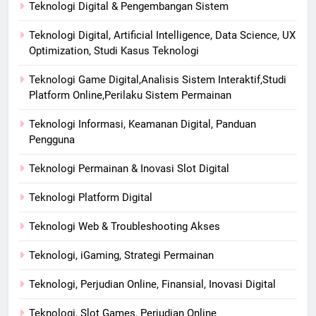
Teknologi Digital & Pengembangan Sistem
Teknologi Digital, Artificial Intelligence, Data Science, UX
Optimization, Studi Kasus Teknologi
Teknologi Game Digital,Analisis Sistem Interaktif,Studi
Platform Online,Perilaku Sistem Permainan
Teknologi Informasi, Keamanan Digital, Panduan
Pengguna
Teknologi Permainan & Inovasi Slot Digital
Teknologi Platform Digital
Teknologi Web & Troubleshooting Akses
Teknologi, iGaming, Strategi Permainan
Teknologi, Perjudian Online, Finansial, Inovasi Digital
Teknologi, Slot Games, Perjudian Online