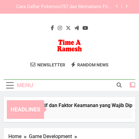
Skip
Kaya787 Link Alternatif dan Komitmen terhadap
to
Kenyamanan Pengguna Digital
content
LAE138 Link Alternatif dengan Sistem Akses
Fleksibel untuk Berbagai Kebutuhan
Edwinslot Alternatif dan Faktor Keamanan yang
Wajib Diperhatikan Pengguna
Cara Daftar Pokemon787 dan Memahami Fitur
Dasarnya
Time A Ramesh
Dapatkan Layanan Kesehatan Dan
Kaya787 Link Alternatif dan Komitmen terhadap
NEWSLETTER
RANDOM NEWS
Kenyamanan Pengguna Digital
Relaksasi Terbaik Di Time Aramesh.
LAE138 Link Alternatif dengan Sistem Akses
Solusi Untuk Tubuh Dan Pikiran Yang
Fleksibel untuk Berbagai Kebutuhan
MENU
Sehat.
winslot Alternatif dan Faktor Keamanan yang Wajib Diperhat
HEADLINES
Months Ago
Home
Game Development