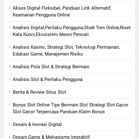
Akses Digital Fleksibel, Panduan Link Alternatif,
Keamanan Pengguna Online
Analisis Digital,Perilaku Pengguna,Studi Tren Online,Riset
Kata Kunci,Ekosistem Mesin Pencari
Analisis Kasino, Strategi Slot, Teknologi Permainan,
Edukasi Game, Manajemen Risiko
Analisis Pola Slot & Strategi Bermain
Analisis Slot & Perilaku Pengguna
Berita & Review Situs Slot
Bonus Slot Online Tips Bermain Slot Strategi Slot Gacor
Slot Gacor Terpercaya Panduan Klaim Bonus
Desain & Inovasi Digital
Desain Game & Mekanisme Interaktif