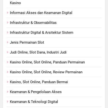
Kasino
Informasi Akses dan Keamanan Digital
Infrastruktur & Observabilitas
Infrastruktur Digital & Arsitektur Sistem
Jenis Permainan Slot
Judi Online, Slot Dana, Industri Judi
Kasino Online, Slot Online, Panduan Permainan
Kasino Online, Slot Online, Review Permainan
Kasino, Slot Online, Panduan Bermai
Keamanan & Pengelolaan Akses
Keamanan & Teknologi Digital