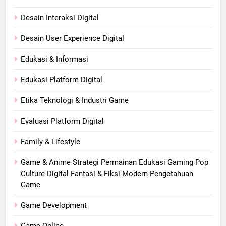
Desain Interaksi Digital
Desain User Experience Digital
Edukasi & Informasi
Edukasi Platform Digital
Etika Teknologi & Industri Game
Evaluasi Platform Digital
Family & Lifestyle
Game & Anime Strategi Permainan Edukasi Gaming Pop
Culture Digital Fantasi & Fiksi Modern Pengetahuan
Game
Game Development