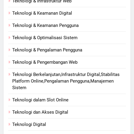
Teknologi & Infrastruktur Web
Teknologi & Keamanan Digital
Teknologi & Keamanan Pengguna
Teknologi & Optimalisasi Sistem
Teknologi & Pengalaman Pengguna
Teknologi & Pengembangan Web
Teknologi Berkelanjutan,Infrastruktur Digital,Stabilitas
Platform Online,Pengalaman Pengguna,Manajemen
Sistem
Teknologi dalam Slot Online
Teknologi dan Akses Digital
Teknologi Digital