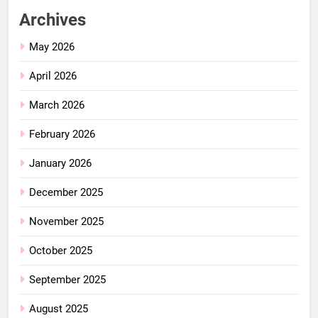
Archives
May 2026
April 2026
March 2026
February 2026
January 2026
December 2025
November 2025
October 2025
September 2025
August 2025