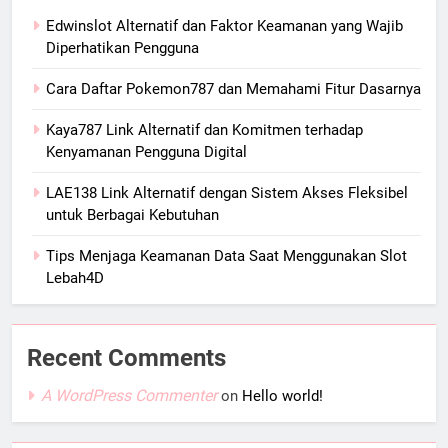
Edwinslot Alternatif dan Faktor Keamanan yang Wajib
Diperhatikan Pengguna
Cara Daftar Pokemon787 dan Memahami Fitur Dasarnya
Kaya787 Link Alternatif dan Komitmen terhadap
Kenyamanan Pengguna Digital
LAE138 Link Alternatif dengan Sistem Akses Fleksibel
untuk Berbagai Kebutuhan
Tips Menjaga Keamanan Data Saat Menggunakan Slot
Lebah4D
Recent Comments
A WordPress Commenter
on
Hello world!