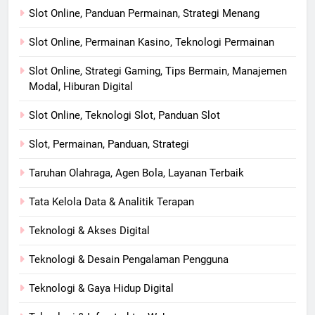
Slot Online, Panduan Permainan, Strategi Menang
Slot Online, Permainan Kasino, Teknologi Permainan
Slot Online, Strategi Gaming, Tips Bermain, Manajemen
Modal, Hiburan Digital
Slot Online, Teknologi Slot, Panduan Slot
Slot, Permainan, Panduan, Strategi
Taruhan Olahraga, Agen Bola, Layanan Terbaik
Tata Kelola Data & Analitik Terapan
Teknologi & Akses Digital
Teknologi & Desain Pengalaman Pengguna
Teknologi & Gaya Hidup Digital