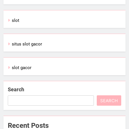
slot
situs slot gacor
slot gacor
Search
SEARCH
Recent Posts