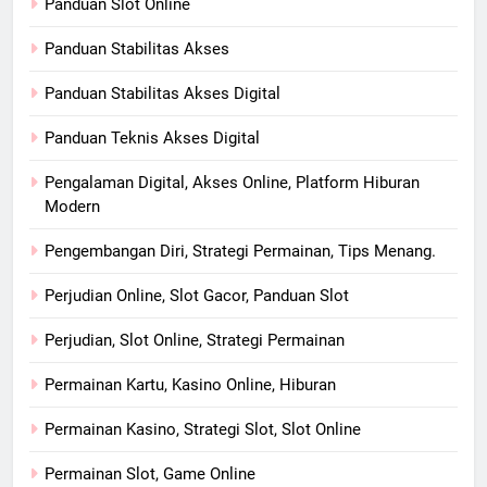
Panduan Slot Online
Panduan Stabilitas Akses
Panduan Stabilitas Akses Digital
Panduan Teknis Akses Digital
Pengalaman Digital, Akses Online, Platform Hiburan
Modern
Pengembangan Diri, Strategi Permainan, Tips Menang.
Perjudian Online, Slot Gacor, Panduan Slot
Perjudian, Slot Online, Strategi Permainan
Permainan Kartu, Kasino Online, Hiburan
Permainan Kasino, Strategi Slot, Slot Online
Permainan Slot, Game Online