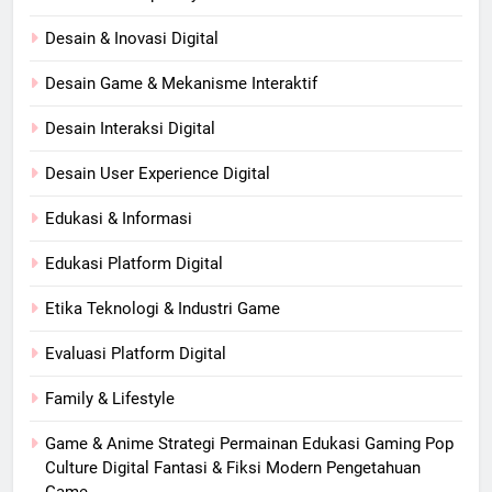
Desain & Inovasi Digital
Desain Game & Mekanisme Interaktif
Desain Interaksi Digital
Desain User Experience Digital
Edukasi & Informasi
Edukasi Platform Digital
Etika Teknologi & Industri Game
Evaluasi Platform Digital
Family & Lifestyle
Game & Anime Strategi Permainan Edukasi Gaming Pop
Culture Digital Fantasi & Fiksi Modern Pengetahuan
Game