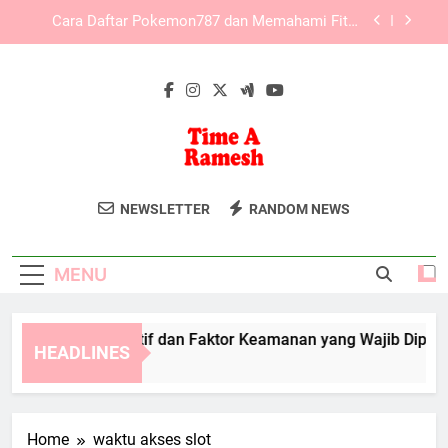
Skip
Kaya787 Link Alternatif dan Komitmen terhadap
to
Kenyamanan Pengguna Digital
content
LAE138 Link Alternatif dengan Sistem Akses
Fleksibel untuk Berbagai Kebutuhan
Edwinslot Alternatif dan Faktor Keamanan yang
Wajib Diperhatikan Pengguna
Cara Daftar Pokemon787 dan Memahami Fitur
Dasarnya
Time A Ramesh
Dapatkan Layanan Kesehatan Dan
Kaya787 Link Alternatif dan Komitmen terhadap
NEWSLETTER
RANDOM NEWS
Kenyamanan Pengguna Digital
Relaksasi Terbaik Di Time Aramesh.
LAE138 Link Alternatif dengan Sistem Akses
Solusi Untuk Tubuh Dan Pikiran Yang
Fleksibel untuk Berbagai Kebutuhan
MENU
Sehat.
winslot Alternatif dan Faktor Keamanan yang Wajib Diperhat
HEADLINES
Months Ago
Home
waktu akses slot