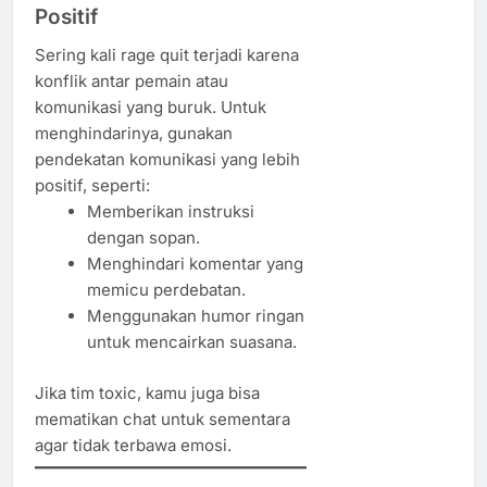
Positif
Sering kali rage quit terjadi karena
konflik antar pemain atau
komunikasi yang buruk. Untuk
menghindarinya, gunakan
pendekatan komunikasi yang lebih
positif, seperti:
Memberikan instruksi
dengan sopan.
Menghindari komentar yang
memicu perdebatan.
Menggunakan humor ringan
untuk mencairkan suasana.
Jika tim toxic, kamu juga bisa
mematikan chat untuk sementara
agar tidak terbawa emosi.