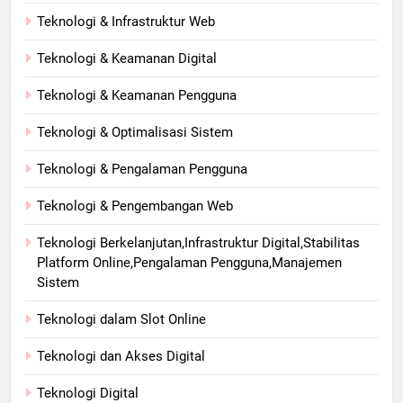
Teknologi & Infrastruktur Web
Teknologi & Keamanan Digital
Teknologi & Keamanan Pengguna
Teknologi & Optimalisasi Sistem
Teknologi & Pengalaman Pengguna
Teknologi & Pengembangan Web
Teknologi Berkelanjutan,Infrastruktur Digital,Stabilitas
Platform Online,Pengalaman Pengguna,Manajemen
Sistem
Teknologi dalam Slot Online
Teknologi dan Akses Digital
Teknologi Digital