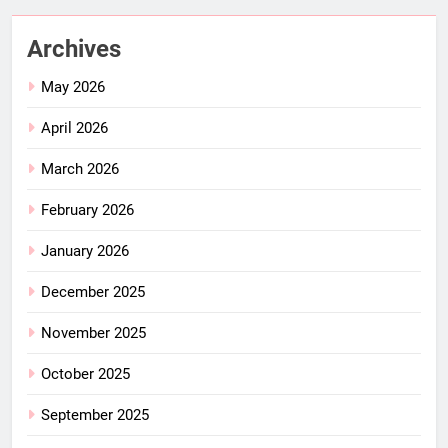
Archives
May 2026
April 2026
March 2026
February 2026
January 2026
December 2025
November 2025
October 2025
September 2025