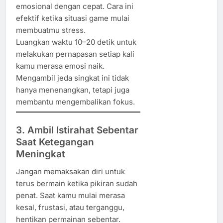
emosional dengan cepat. Cara ini
efektif ketika situasi game mulai
membuatmu stress.
Luangkan waktu 10–20 detik untuk
melakukan pernapasan setiap kali
kamu merasa emosi naik.
Mengambil jeda singkat ini tidak
hanya menenangkan, tetapi juga
membantu mengembalikan fokus.
3. Ambil Istirahat Sebentar
Saat Ketegangan
Meningkat
Jangan memaksakan diri untuk
terus bermain ketika pikiran sudah
penat. Saat kamu mulai merasa
kesal, frustasi, atau terganggu,
hentikan permainan sebentar.