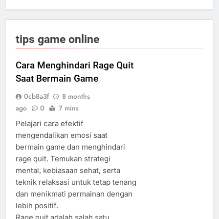
tips game online
Cara Menghindari Rage Quit
Saat Bermain Game
0cb8a3f
8 months
ago
0
7 mins
Pelajari cara efektif
mengendalikan emosi saat
bermain game dan menghindari
rage quit. Temukan strategi
mental, kebiasaan sehat, serta
teknik relaksasi untuk tetap tenang
dan menikmati permainan dengan
lebih positif.
Rage quit adalah salah satu