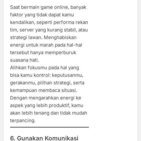
Saat bermain game online, banyak
faktor yang tidak dapat kamu
kendalikan, seperti performa rekan
tim, server yang kurang stabil, atau
strategi lawan. Menghabiskan
energi untuk marah pada hal-hal
tersebut hanya memperburuk
suasana hati.
Alihkan fokusmu pada hal yang
bisa kamu kontrol: keputusanmu,
gerakanmu, pilihan strategi, serta
kemampuan membaca situasi.
Dengan mengarahkan energi ke
aspek yang lebih produktif, kamu
akan lebih tenang dan tidak mudah
terpancing.
6. Gunakan Komunikasi