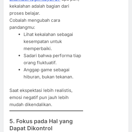
kekalahan adalah bagian dari
proses belajar.
Cobalah mengubah cara
pandangmu:
Lihat kekalahan sebagai
kesempatan untuk
memperbaiki.
Sadari bahwa performa tiap
orang fluktuatif.
Anggap game sebagai
hiburan, bukan tekanan.
Saat ekspektasi lebih realistis,
emosi negatif pun jauh lebih
mudah dikendalikan.
5. Fokus pada Hal yang
Dapat Dikontrol