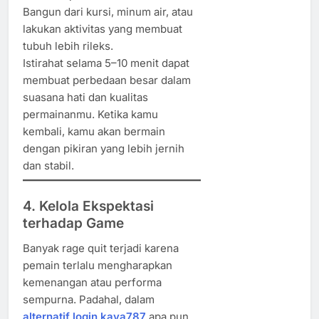
Bangun dari kursi, minum air, atau
lakukan aktivitas yang membuat
tubuh lebih rileks.
Istirahat selama 5–10 menit dapat
membuat perbedaan besar dalam
suasana hati dan kualitas
permainanmu. Ketika kamu
kembali, kamu akan bermain
dengan pikiran yang lebih jernih
dan stabil.
4. Kelola Ekspektasi
terhadap Game
Banyak rage quit terjadi karena
pemain terlalu mengharapkan
kemenangan atau performa
sempurna. Padahal, dalam
alternatif login kaya787
apa pun,