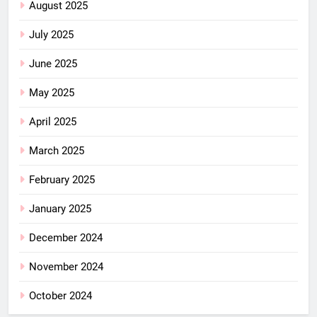
August 2025
July 2025
June 2025
May 2025
April 2025
March 2025
February 2025
January 2025
December 2024
November 2024
October 2024