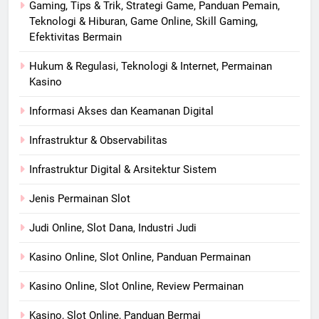
Gaming, Tips & Trik, Strategi Game, Panduan Pemain,
Teknologi & Hiburan, Game Online, Skill Gaming,
Efektivitas Bermain
Hukum & Regulasi, Teknologi & Internet, Permainan
Kasino
Informasi Akses dan Keamanan Digital
Infrastruktur & Observabilitas
Infrastruktur Digital & Arsitektur Sistem
Jenis Permainan Slot
Judi Online, Slot Dana, Industri Judi
Kasino Online, Slot Online, Panduan Permainan
Kasino Online, Slot Online, Review Permainan
Kasino, Slot Online, Panduan Bermai