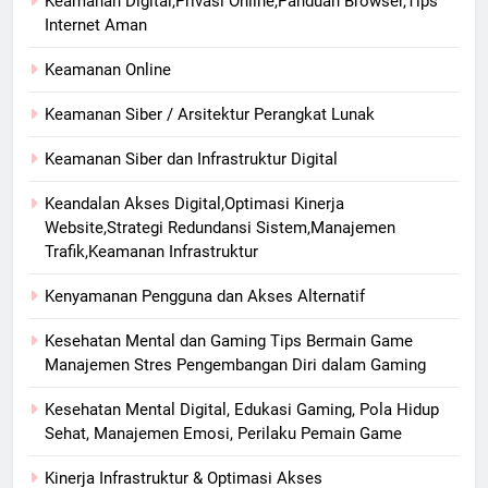
Keamanan Digital,Privasi Online,Panduan Browser,Tips
Internet Aman
Keamanan Online
Keamanan Siber / Arsitektur Perangkat Lunak
Keamanan Siber dan Infrastruktur Digital
Keandalan Akses Digital,Optimasi Kinerja
Website,Strategi Redundansi Sistem,Manajemen
Trafik,Keamanan Infrastruktur
Kenyamanan Pengguna dan Akses Alternatif
Kesehatan Mental dan Gaming Tips Bermain Game
Manajemen Stres Pengembangan Diri dalam Gaming
Kesehatan Mental Digital, Edukasi Gaming, Pola Hidup
Sehat, Manajemen Emosi, Perilaku Pemain Game
Kinerja Infrastruktur & Optimasi Akses