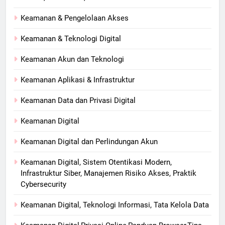
Keamanan & Pengelolaan Akses
Keamanan & Teknologi Digital
Keamanan Akun dan Teknologi
Keamanan Aplikasi & Infrastruktur
Keamanan Data dan Privasi Digital
Keamanan Digital
Keamanan Digital dan Perlindungan Akun
Keamanan Digital, Sistem Otentikasi Modern,
Infrastruktur Siber, Manajemen Risiko Akses, Praktik
Cybersecurity
Keamanan Digital, Teknologi Informasi, Tata Kelola Data