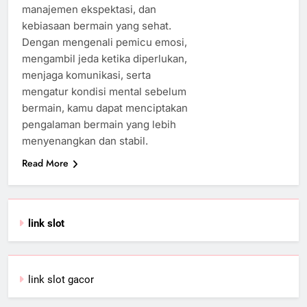
manajemen ekspektasi, dan
kebiasaan bermain yang sehat.
Dengan mengenali pemicu emosi,
mengambil jeda ketika diperlukan,
menjaga komunikasi, serta
mengatur kondisi mental sebelum
bermain, kamu dapat menciptakan
pengalaman bermain yang lebih
menyenangkan dan stabil.
Read More
link slot
link slot gacor