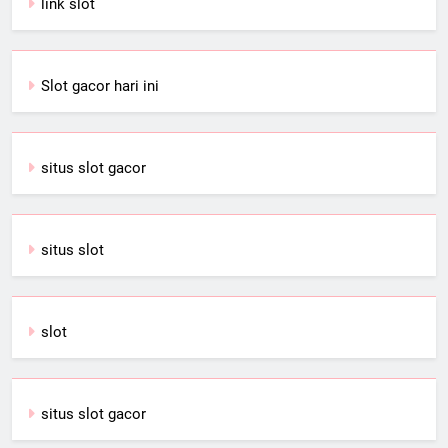
link slot
Slot gacor hari ini
situs slot gacor
situs slot
slot
situs slot gacor