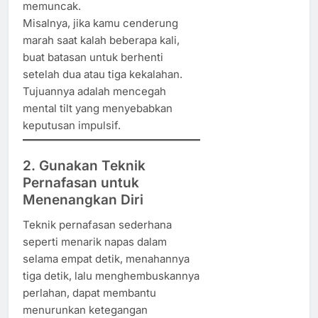
memuncak.
Misalnya, jika kamu cenderung
marah saat kalah beberapa kali,
buat batasan untuk berhenti
setelah dua atau tiga kekalahan.
Tujuannya adalah mencegah
mental tilt yang menyebabkan
keputusan impulsif.
2. Gunakan Teknik
Pernafasan untuk
Menenangkan Diri
Teknik pernafasan sederhana
seperti menarik napas dalam
selama empat detik, menahannya
tiga detik, lalu menghembuskannya
perlahan, dapat membantu
menurunkan ketegangan