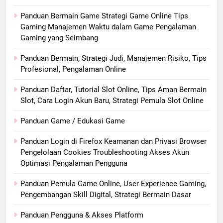
Panduan Bermain Game Strategi Game Online Tips
Gaming Manajemen Waktu dalam Game Pengalaman
Gaming yang Seimbang
Panduan Bermain, Strategi Judi, Manajemen Risiko, Tips
Profesional, Pengalaman Online
Panduan Daftar, Tutorial Slot Online, Tips Aman Bermain
Slot, Cara Login Akun Baru, Strategi Pemula Slot Online
Panduan Game / Edukasi Game
Panduan Login di Firefox Keamanan dan Privasi Browser
Pengelolaan Cookies Troubleshooting Akses Akun
Optimasi Pengalaman Pengguna
Panduan Pemula Game Online, User Experience Gaming,
Pengembangan Skill Digital, Strategi Bermain Dasar
Panduan Pengguna & Akses Platform