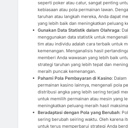
seperti poker atau catur, sangat penting un
kebiasaan atau pola permainan lawan. Deng
taruhan atau langkah mereka, Anda dapat me
yang lebih baik dan meningkatkan peluang 
Gunakan Data Statistik dalam Olahraga
: Da
menggunakan data statistik untuk mengenali
tim atau individu adalah cara terbaik untuk
kemenangan. Menganalisis hasil pertandin
memberi Anda wawasan yang lebih baik un
strategi taruhan yang lebih tepat dan menin
meraih puncak kemenangan.
Pahami Pola Pembayaran di Kasino
: Dalam 
permainan kasino lainnya, mengenali pola p
distribusi angka yang lebih sering terjadi 
untuk memilih permainan atau mesin yang l
meningkatkan peluang meraih hasil maksimal
Beradaptasi dengan Pola yang Berubah
: Po
sering berubah seiring waktu. Oleh karena it
untuk terus memperbarui strategi Anda berd