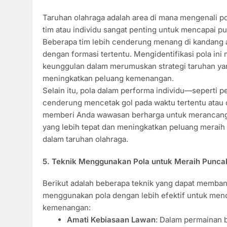
Taruhan olahraga adalah area di mana mengenali p
tim atau individu sangat penting untuk mencapai 
Beberapa tim lebih cenderung menang di kandang a
dengan formasi tertentu. Mengidentifikasi pola in
keunggulan dalam merumuskan strategi taruhan ya
meningkatkan peluang kemenangan.
Selain itu, pola dalam performa individu—seperti p
cenderung mencetak gol pada waktu tertentu atau 
memberi Anda wawasan berharga untuk merancang 
yang lebih tepat dan meningkatkan peluang merai
dalam taruhan olahraga.
5.
Teknik Menggunakan Pola untuk Meraih Punc
Berikut adalah beberapa teknik yang dapat memba
menggunakan pola dengan lebih efektif untuk men
kemenangan:
Amati Kebiasaan Lawan
: Dalam permainan 