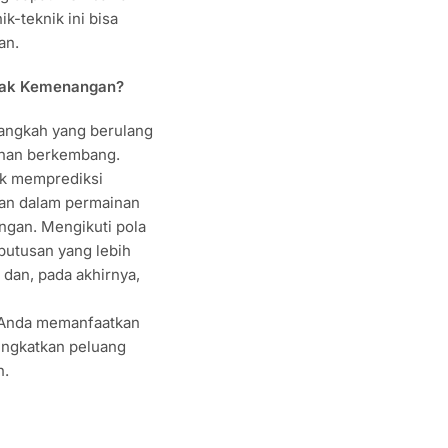
-teknik ini bisa
an.
cak Kemenangan?
langkah yang berulang
nan berkembang.
uk memprediksi
han dalam permainan
gan. Mengikuti pola
utusan yang lebih
 dan, pada akhirnya,
Anda memanfaatkan
ingkatkan peluang
n.