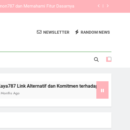
emon787 dan Memahami Fitur Dasarnya
terhadap Kenyamanan Pengguna Digital
es Fleksibel untuk Berbagai Kebutuhan
NEWSLETTER
RANDOM NEWS
anan yang Wajib Diperhatikan Pengguna
lusi Untuk Tubuh Dan Pikiran Yang Sehat.
emon787 dan Memahami Fitur Dasarnya
terhadap Kenyamanan Pengguna Digital
es Fleksibel untuk Berbagai Kebutuhan
 Alternatif dan Komitmen terhadap Kenyamanan Pengguna Dig