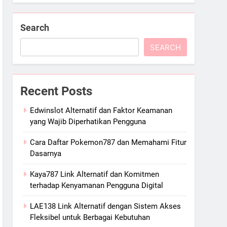
Search
SEARCH
Recent Posts
Edwinslot Alternatif dan Faktor Keamanan
yang Wajib Diperhatikan Pengguna
Cara Daftar Pokemon787 dan Memahami Fitur
Dasarnya
Kaya787 Link Alternatif dan Komitmen
terhadap Kenyamanan Pengguna Digital
LAE138 Link Alternatif dengan Sistem Akses
Fleksibel untuk Berbagai Kebutuhan