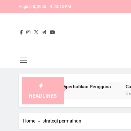
Skip
August 8, 2026
4:23:16 PM
to
content
Tim
Dapatkan 
manan yang Wajib Diperhatikan Pengguna
Cara Daftar P
3 Months Ago
HEADLINES
Home
strategi permainan