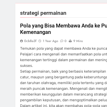
strategi permainan
Pola yang Bisa Membawa Anda ke P
Kemenangan
0cb8a3f
1 Year Ago
0
9 Mins
Temukan pola yang dapat membawa Anda ke punc
Pelajari cara mengenali dan memanfaatkan pola un
kemenangan tertinggi dalam permainan dan menin
sukses.
Setiap permainan, baik yang berbasis keterampilan
catur, maupun yang bergantung pada keberuntunga
dan taruhan olahraga, memiliki pola tertentu yang
meraih puncak kemenangan. Mengenali dan mengiku
memberikan keunggulan dalam merancang strategi
pengambilan keputusan, dan mengoptimalkan pel
Dalam artikel ini, kita akan membahas pola-pola 