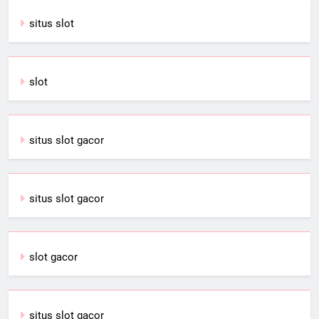
situs slot
slot
situs slot gacor
situs slot gacor
slot gacor
situs slot gacor