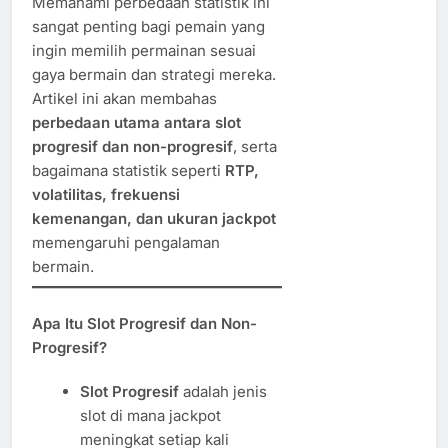
Memahami perbedaan statistik ini
sangat penting bagi pemain yang
ingin memilih permainan sesuai
gaya bermain dan strategi mereka.
Artikel ini akan membahas
perbedaan utama antara slot
progresif dan non-progresif
, serta
bagaimana statistik seperti
RTP,
volatilitas, frekuensi
kemenangan, dan ukuran jackpot
memengaruhi pengalaman
bermain.
Apa Itu Slot Progresif dan Non-
Progresif?
Slot Progresif
adalah jenis
slot di mana jackpot
meningkat setiap kali