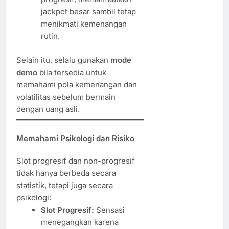
jackpot besar sambil tetap
menikmati kemenangan
rutin.
Selain itu, selalu gunakan
mode
demo
bila tersedia untuk
memahami pola kemenangan dan
volatilitas sebelum bermain
dengan uang asli.
Memahami Psikologi dan Risiko
Slot progresif dan non-progresif
tidak hanya berbeda secara
statistik, tetapi juga secara
psikologi:
Slot Progresif:
Sensasi
menegangkan karena