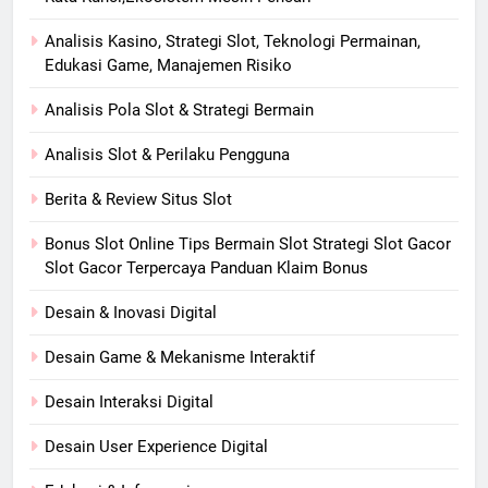
Analisis Kasino, Strategi Slot, Teknologi Permainan,
Edukasi Game, Manajemen Risiko
Analisis Pola Slot & Strategi Bermain
Analisis Slot & Perilaku Pengguna
Berita & Review Situs Slot
Bonus Slot Online Tips Bermain Slot Strategi Slot Gacor
Slot Gacor Terpercaya Panduan Klaim Bonus
Desain & Inovasi Digital
Desain Game & Mekanisme Interaktif
Desain Interaksi Digital
Desain User Experience Digital