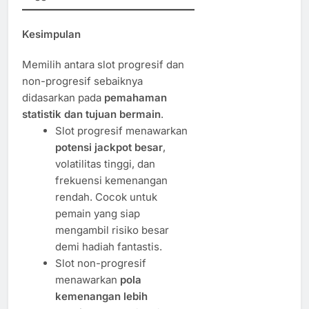
Kesimpulan
Memilih antara slot progresif dan
non-progresif sebaiknya
didasarkan pada
pemahaman
statistik dan tujuan bermain
.
Slot progresif menawarkan
potensi jackpot besar
,
volatilitas tinggi, dan
frekuensi kemenangan
rendah. Cocok untuk
pemain yang siap
mengambil risiko besar
demi hadiah fantastis.
Slot non-progresif
menawarkan
pola
kemenangan lebih