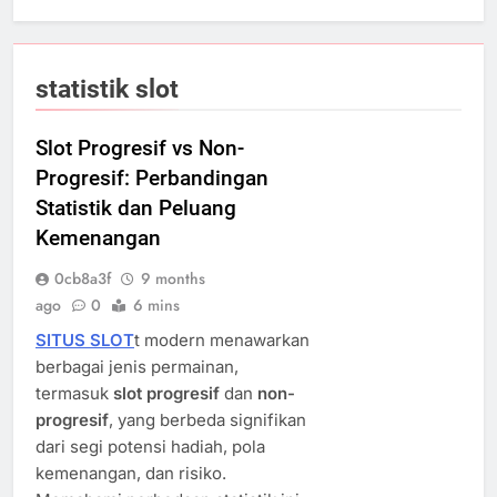
statistik slot
Slot Progresif vs Non-
Progresif: Perbandingan
Statistik dan Peluang
Kemenangan
0cb8a3f
9 months
ago
0
6 mins
SITUS SLOT
t modern menawarkan
berbagai jenis permainan,
termasuk
slot progresif
dan
non-
progresif
, yang berbeda signifikan
dari segi potensi hadiah, pola
kemenangan, dan risiko.