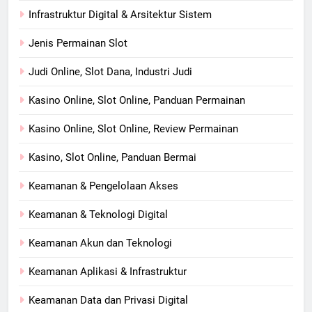
Infrastruktur Digital & Arsitektur Sistem
Jenis Permainan Slot
Judi Online, Slot Dana, Industri Judi
Kasino Online, Slot Online, Panduan Permainan
Kasino Online, Slot Online, Review Permainan
Kasino, Slot Online, Panduan Bermai
Keamanan & Pengelolaan Akses
Keamanan & Teknologi Digital
Keamanan Akun dan Teknologi
Keamanan Aplikasi & Infrastruktur
Keamanan Data dan Privasi Digital