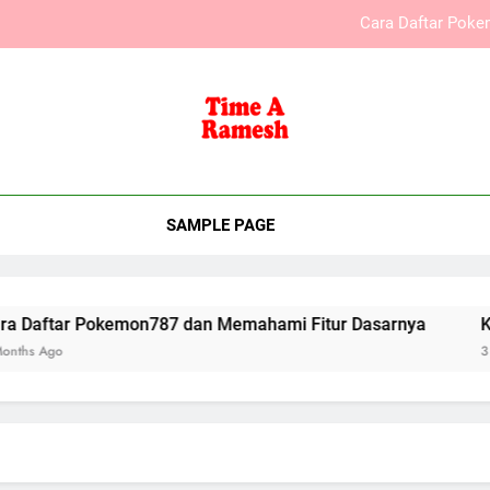
Cara Daftar Pok
Kaya787 Link Alternatif dan Komitmen 
LAE138 Link Alternatif dengan Sistem Aks
e A Ramesh
Edwinslot Alternatif dan Faktor Keam
Layanan Kesehatan Dan Relaksasi Terbaik Di Time Aramesh. So
Cara Daftar Pok
SAMPLE PAGE
Kaya787 Link Alternatif dan Komitmen 
LAE138 Link Alternatif dengan Sistem Aks
Pokemon787 dan Memahami Fitur Dasarnya
Kaya787 Link
3 Months Ago