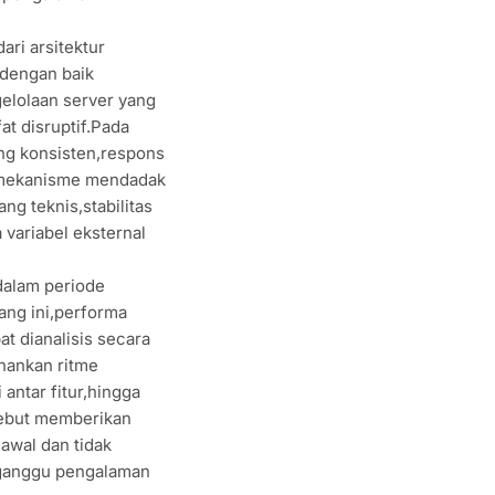
ari arsitektur
 dengan baik
elolaan server yang
at disruptif.Pada
yang konsisten,respons
 mekanisme mendadak
g teknis,stabilitas
variabel eksternal
dalam periode
ang ini,performa
t dianalisis secara
ahankan ritme
 antar fitur,hingga
rsebut memberikan
awal dan tidak
gganggu pengalaman