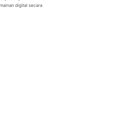
ainan digital secara