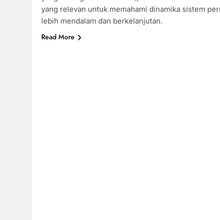
yang relevan untuk memahami dinamika sistem perm
lebih mendalam dan berkelanjutan.
Read More