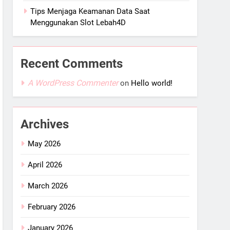
Tips Menjaga Keamanan Data Saat
Menggunakan Slot Lebah4D
Recent Comments
A WordPress Commenter
on
Hello world!
Archives
May 2026
April 2026
March 2026
February 2026
January 2026