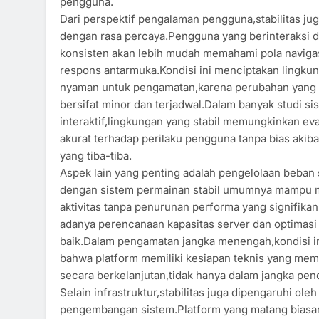
pengguna.
Dari perspektif pengalaman pengguna,stabilitas jug
dengan rasa percaya.Pengguna yang berinteraksi 
konsisten akan lebih mudah memahami pola navigas
respons antarmuka.Kondisi ini menciptakan lingkun
nyaman untuk pengamatan,karena perubahan yang t
bersifat minor dan terjadwal.Dalam banyak studi si
interaktif,lingkungan yang stabil memungkinkan eva
akurat terhadap perilaku pengguna tanpa bias akib
yang tiba-tiba.
Aspek lain yang penting adalah pengelolaan beban s
dengan sistem permainan stabil umumnya mampu 
aktivitas tanpa penurunan performa yang signifika
adanya perencanaan kapasitas server dan optimasi
baik.Dalam pengamatan jangka menengah,kondisi in
bahwa platform memiliki kesiapan teknis yang mem
secara berkelanjutan,tidak hanya dalam jangka pen
Selain infrastruktur,stabilitas juga dipengaruhi oleh
pengembangan sistem.Platform yang matang bias