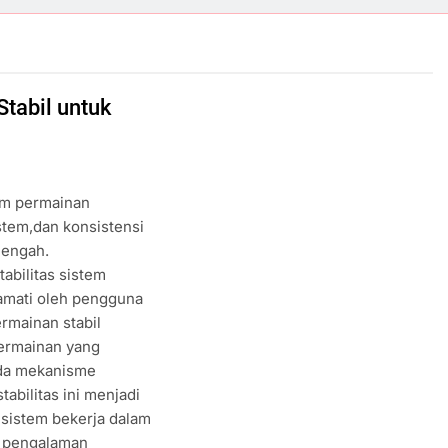
tabil untuk
em permainan
istem,dan konsistensi
nengah.
abilitas sistem
iamati oleh pengguna
rmainan stabil
permainan yang
ada mekanisme
abilitas ini menjadi
sistem bekerja dalam
un pengalaman