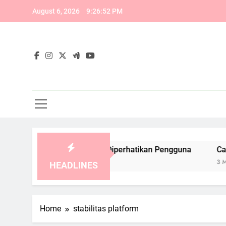
Skip
August 6, 2026
9:26:53 PM
to
content
Tim
Dapatkan 
amanan yang Wajib Diperhatikan Pengguna
Cara Daftar 
3 Months Ago
HEADLINES
Home
stabilitas platform