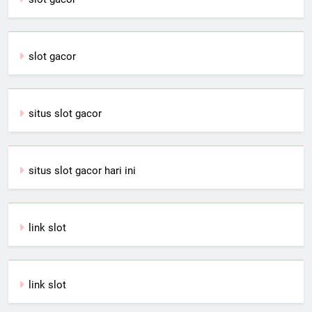
slot gacor
situs slot gacor
situs slot gacor hari ini
link slot
link slot