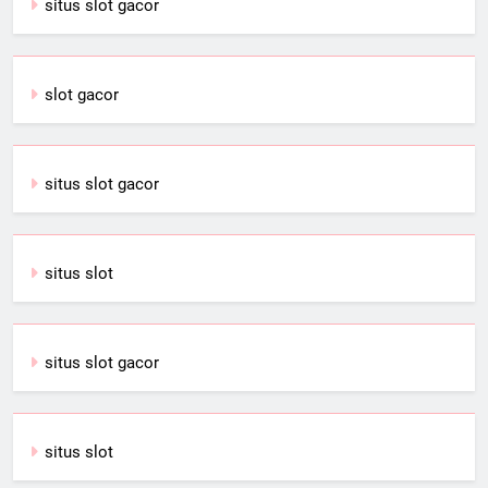
situs slot gacor
slot gacor
situs slot gacor
situs slot
situs slot gacor
situs slot