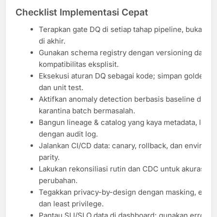
Checklist Implementasi Cepat
Terapkan gate DQ di setiap tahap pipeline, bukan h
di akhir.
Gunakan schema registry dengan versioning dan at
kompatibilitas eksplisit.
Eksekusi aturan DQ sebagai kode; simpan golden da
dan unit test.
Aktifkan anomaly detection berbasis baseline dinam
karantina batch bermasalah.
Bangun lineage & catalog yang kaya metadata, leng
dengan audit log.
Jalankan CI/CD data: canary, rollback, dan environ
parity.
Lakukan rekonsiliasi rutin dan CDC untuk akurasi
perubahan.
Tegakkan privacy-by-design dengan masking, enkrip
dan least privilege.
Pantau SLI/SLO data di dashboard; gunakan error b