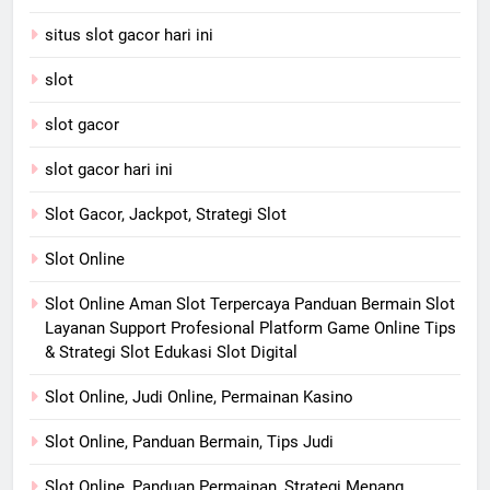
situs slot gacor hari ini
slot
slot gacor
slot gacor hari ini
Slot Gacor, Jackpot, Strategi Slot
Slot Online
Slot Online Aman Slot Terpercaya Panduan Bermain Slot
Layanan Support Profesional Platform Game Online Tips
& Strategi Slot Edukasi Slot Digital
Slot Online, Judi Online, Permainan Kasino
Slot Online, Panduan Bermain, Tips Judi
Slot Online, Panduan Permainan, Strategi Menang