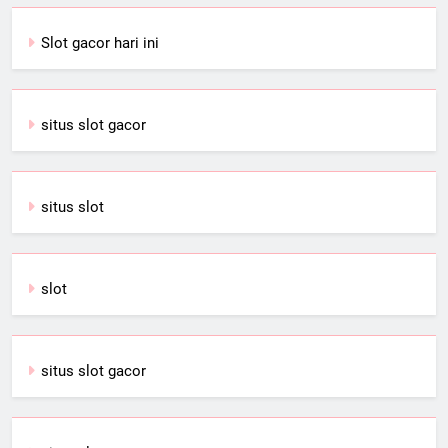
Slot gacor hari ini
situs slot gacor
situs slot
slot
situs slot gacor