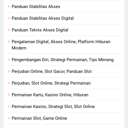
Panduan Stabilitas Akses
Panduan Stabilitas Akses Digital
Panduan Teknis Akses Digital
Pengalaman Digital, Akses Online, Platform Hiburan
Modern
Pengembangan Diri, Strategi Permainan, Tips Menang.
Perjudian Online, Slot Gacor, Panduan Slot
Perjudian, Slot Online, Strategi Permainan
Permainan Kartu, Kasino Online, Hiburan
Permainan Kasino, Strategi Slot, Slot Online
Permainan Slot, Game Online