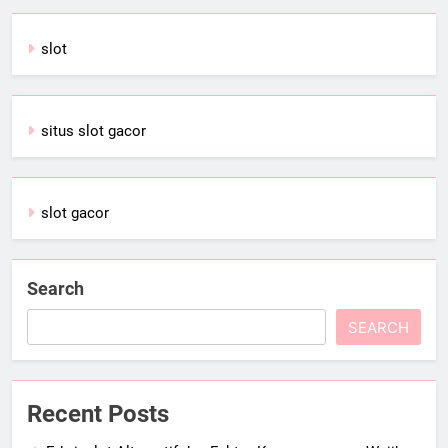
slot
situs slot gacor
slot gacor
Search
SEARCH
Recent Posts