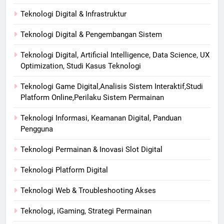
Teknologi Digital & Infrastruktur
Teknologi Digital & Pengembangan Sistem
Teknologi Digital, Artificial Intelligence, Data Science, UX
Optimization, Studi Kasus Teknologi
Teknologi Game Digital,Analisis Sistem Interaktif,Studi
Platform Online,Perilaku Sistem Permainan
Teknologi Informasi, Keamanan Digital, Panduan
Pengguna
Teknologi Permainan & Inovasi Slot Digital
Teknologi Platform Digital
Teknologi Web & Troubleshooting Akses
Teknologi, iGaming, Strategi Permainan