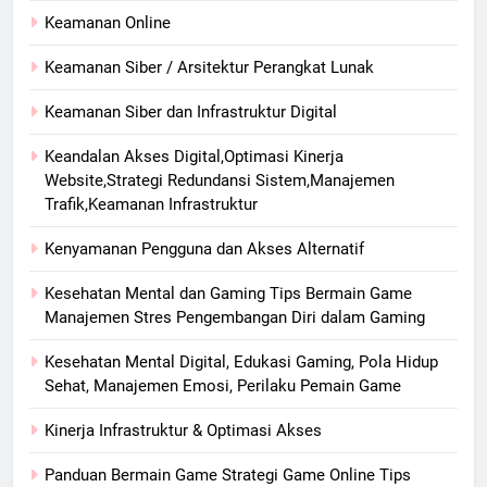
Keamanan Online
Keamanan Siber / Arsitektur Perangkat Lunak
Keamanan Siber dan Infrastruktur Digital
Keandalan Akses Digital,Optimasi Kinerja
Website,Strategi Redundansi Sistem,Manajemen
Trafik,Keamanan Infrastruktur
Kenyamanan Pengguna dan Akses Alternatif
Kesehatan Mental dan Gaming Tips Bermain Game
Manajemen Stres Pengembangan Diri dalam Gaming
Kesehatan Mental Digital, Edukasi Gaming, Pola Hidup
Sehat, Manajemen Emosi, Perilaku Pemain Game
Kinerja Infrastruktur & Optimasi Akses
Panduan Bermain Game Strategi Game Online Tips