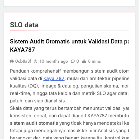
SLO data
Sistem Audit Otomatis untuk Validasi Data pada
KAYA787
0cb8a3f
10 months ago
0
8 mins
Panduan komprehensif membangun sistem audit otomatis
validasi data di
kaya 787
: mulai dari arsitektur pipeline, at
kualitas (DQ), lineage & catalog, pengujian skema, monitor
real-time, hingga tata kelola dan metrik SLO agar data anda
patuh, dan siap dianalisis.
Skala data yang terus bertambah menuntut validasi yang
konsisten, cepat, dan dapat diaudit.KAYA787 membutuhka
sistem audit otomatis
yang tidak hanya mendeteksi kesala
tetapi juga mencegahnya masuk ke hilir.Analisis yang baik
berangkat dari data yang benar; karena itu, kontrol kualitas