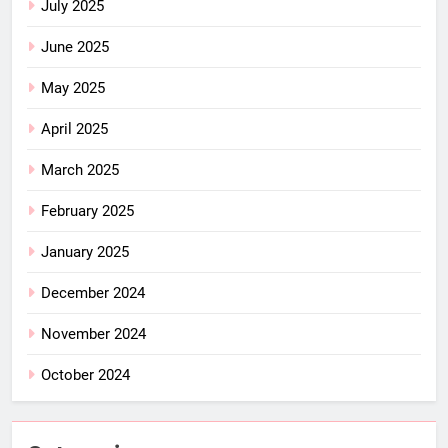
July 2025
June 2025
May 2025
April 2025
March 2025
February 2025
January 2025
December 2024
November 2024
October 2024