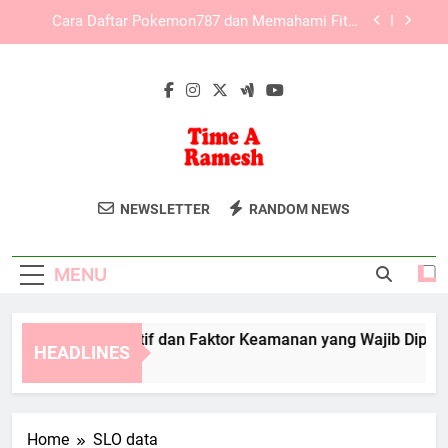
Skip
Kaya787 Link Alternatif dan Komitmen terhadap
to
Kenyamanan Pengguna Digital
content
LAE138 Link Alternatif dengan Sistem Akses
Fleksibel untuk Berbagai Kebutuhan
Edwinslot Alternatif dan Faktor Keamanan yang
Wajib Diperhatikan Pengguna
Cara Daftar Pokemon787 dan Memahami Fitur
Dasarnya
Time A Ramesh
Dapatkan Layanan Kesehatan Dan
Kaya787 Link Alternatif dan Komitmen terhadap
NEWSLETTER
RANDOM NEWS
Kenyamanan Pengguna Digital
Relaksasi Terbaik Di Time Aramesh.
LAE138 Link Alternatif dengan Sistem Akses
Solusi Untuk Tubuh Dan Pikiran Yang
Fleksibel untuk Berbagai Kebutuhan
MENU
Sehat.
winslot Alternatif dan Faktor Keamanan yang Wajib Diperhat
HEADLINES
Months Ago
Home
SLO data