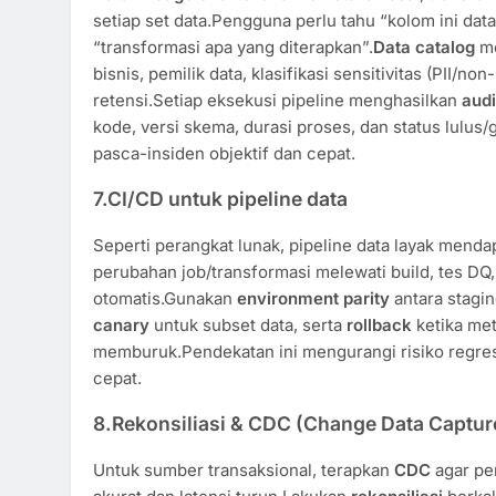
setiap set data.Pengguna perlu tahu “kolom ini dat
“transformasi apa yang diterapkan”.
Data catalog
me
bisnis, pemilik data, klasifikasi sensitivitas (PII/non
retensi.Setiap eksekusi pipeline menghasilkan
audi
kode, versi skema, durasi proses, dan status lulus/g
pasca-insiden objektif dan cepat.
7.CI/CD untuk pipeline data
Seperti perangkat lunak, pipeline data layak mend
perubahan job/transformasi melewati build, tes DQ,
otomatis.Gunakan
environment parity
antara stagin
canary
untuk subset data, serta
rollback
ketika me
memburuk.Pendekatan ini mengurangi risiko regresi 
cepat.
8.Rekonsiliasi & CDC (Change Data Captur
Untuk sumber transaksional, terapkan
CDC
agar pe