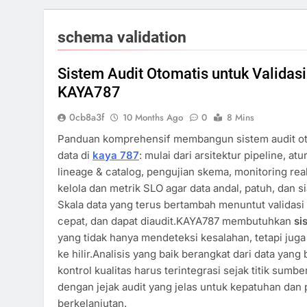
schema validation
Sistem Audit Otomatis untuk Validas
KAYA787
0cb8a3f
10 Months Ago
0
8 Mins
Panduan komprehensif membangun sistem audit oto
data di
kaya 787
: mulai dari arsitektur pipeline, atu
lineage & catalog, pengujian skema, monitoring real
kelola dan metrik SLO agar data andal, patuh, dan si
Skala data yang terus bertambah menuntut validasi
cepat, dan dapat diaudit.KAYA787 membutuhkan
si
yang tidak hanya mendeteksi kesalahan, tetapi j
ke hilir.Analisis yang baik berangkat dari data yang 
kontrol kualitas harus terintegrasi sejak titik sumb
dengan jejak audit yang jelas untuk kepatuhan dan
berkelanjutan.