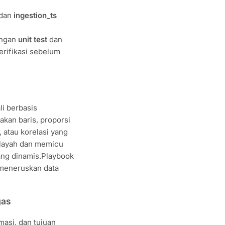
dan
ingestion_ts
engan
unit test
dan
rifikasi sebelum
li berbasis
akan baris, proporsi
), atau korelasi yang
layah dan memicu
ng dinamis.Playbook
 meneruskan data
gas
asi, dan tujuan