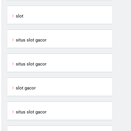
slot
situs slot gacor
situs slot gacor
slot gacor
situs slot gacor