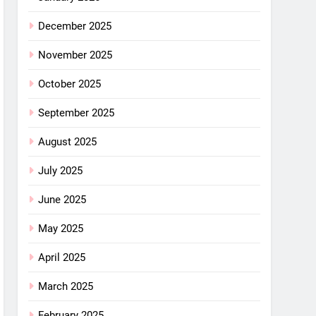
December 2025
November 2025
October 2025
September 2025
August 2025
July 2025
June 2025
May 2025
April 2025
March 2025
February 2025