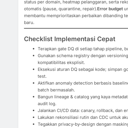
status per domain, heatmap pelanggaran, serta rek
otomatis (pause, quarantine, repair).
Error budget
un
membantu memprioritaskan perbaikan dibanding te
baru.
Checklist Implementasi Cepat
Terapkan gate DQ di setiap tahap pipeline, b
Gunakan schema registry dengan versioning
kompatibilitas eksplisit.
Eksekusi aturan DQ sebagai kode; simpan go
test.
Aktifkan anomaly detection berbasis baselin
batch bermasalah.
Bangun lineage & catalog yang kaya metadat
audit log.
Jalankan CI/CD data: canary, rollback, dan e
Lakukan rekonsiliasi rutin dan CDC untuk ak
Tegakkan privacy-by-design dengan masking,