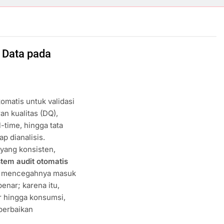
i Data pada
matis untuk validasi
ran kualitas (DQ),
-time, hingga tata
ap dianalisis.
 yang konsisten,
stem audit otomatis
uga mencegahnya masuk
benar; karena itu,
er hingga konsumsi,
 perbaikan