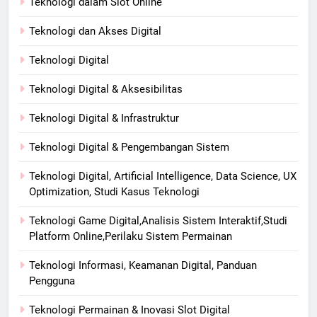
Teknologi dalam Slot Online
Teknologi dan Akses Digital
Teknologi Digital
Teknologi Digital & Aksesibilitas
Teknologi Digital & Infrastruktur
Teknologi Digital & Pengembangan Sistem
Teknologi Digital, Artificial Intelligence, Data Science, UX
Optimization, Studi Kasus Teknologi
Teknologi Game Digital,Analisis Sistem Interaktif,Studi
Platform Online,Perilaku Sistem Permainan
Teknologi Informasi, Keamanan Digital, Panduan
Pengguna
Teknologi Permainan & Inovasi Slot Digital