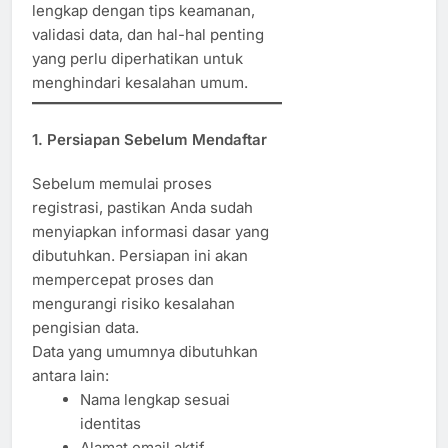
lengkap dengan tips keamanan,
validasi data, dan hal-hal penting
yang perlu diperhatikan untuk
menghindari kesalahan umum.
1.
Persiapan Sebelum Mendaftar
Sebelum memulai proses
registrasi, pastikan Anda sudah
menyiapkan informasi dasar yang
dibutuhkan. Persiapan ini akan
mempercepat proses dan
mengurangi risiko kesalahan
pengisian data.
Data yang umumnya dibutuhkan
antara lain:
Nama lengkap sesuai
identitas
Alamat email aktif