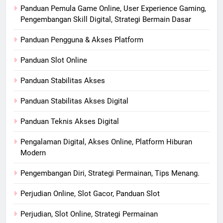
Panduan Pemula Game Online, User Experience Gaming,
Pengembangan Skill Digital, Strategi Bermain Dasar
Panduan Pengguna & Akses Platform
Panduan Slot Online
Panduan Stabilitas Akses
Panduan Stabilitas Akses Digital
Panduan Teknis Akses Digital
Pengalaman Digital, Akses Online, Platform Hiburan
Modern
Pengembangan Diri, Strategi Permainan, Tips Menang.
Perjudian Online, Slot Gacor, Panduan Slot
Perjudian, Slot Online, Strategi Permainan