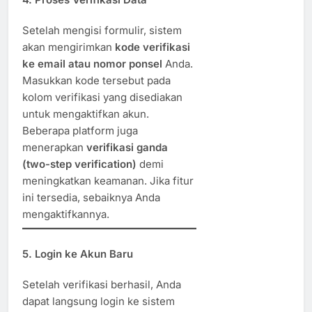
Setelah mengisi formulir, sistem
akan mengirimkan
kode verifikasi
ke email atau nomor ponsel
Anda.
Masukkan kode tersebut pada
kolom verifikasi yang disediakan
untuk mengaktifkan akun.
Beberapa platform juga
menerapkan
verifikasi ganda
(two-step verification)
demi
meningkatkan keamanan. Jika fitur
ini tersedia, sebaiknya Anda
mengaktifkannya.
5.
Login ke Akun Baru
Setelah verifikasi berhasil, Anda
dapat langsung login ke sistem