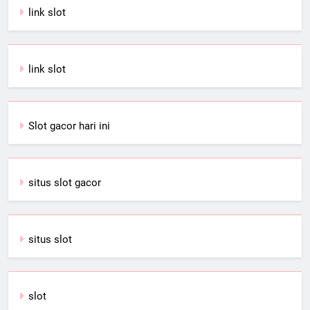
link slot
link slot
Slot gacor hari ini
situs slot gacor
situs slot
slot