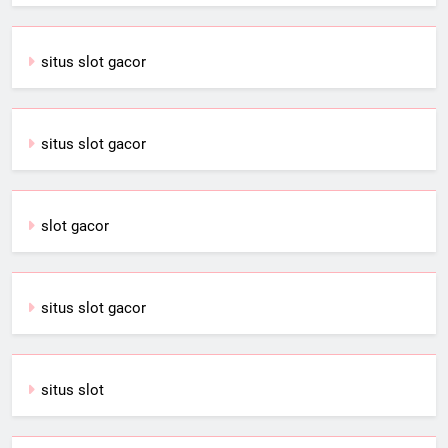
situs slot gacor
situs slot gacor
slot gacor
situs slot gacor
situs slot