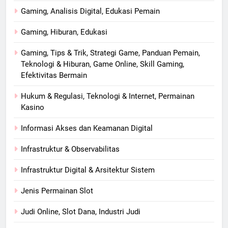
Gaming, Analisis Digital, Edukasi Pemain
Gaming, Hiburan, Edukasi
Gaming, Tips & Trik, Strategi Game, Panduan Pemain,
Teknologi & Hiburan, Game Online, Skill Gaming,
Efektivitas Bermain
Hukum & Regulasi, Teknologi & Internet, Permainan
Kasino
Informasi Akses dan Keamanan Digital
Infrastruktur & Observabilitas
Infrastruktur Digital & Arsitektur Sistem
Jenis Permainan Slot
Judi Online, Slot Dana, Industri Judi