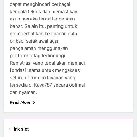
dapat menghindari berbagai
kendala teknis dan memastikan
akun mereka terdaftar dengan
benar. Selain itu, penting untuk
memperhatikan keamanan data
pribadi sejak awal agar
pengalaman menggunakan
platform tetap terlindungi.
Registrasi yang tepat akan menjadi
fondasi utama untuk mengakses
seluruh fitur dan layanan yang
tersedia di Kaya787 secara optimal
dan nyaman.
Read More
link slot