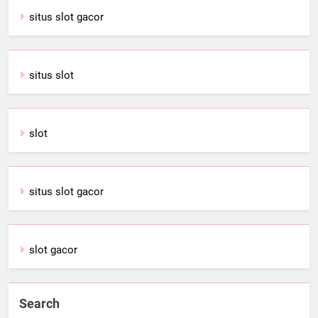
situs slot gacor
situs slot
slot
situs slot gacor
slot gacor
Search