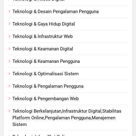
Teknologi & Desain Pengalaman Pengguna
Teknologi & Gaya Hidup Digital
Teknologi & Infrastruktur Web
Teknologi & Keamanan Digital
Teknologi & Keamanan Pengguna
Teknologi & Optimalisasi Sistem
Teknologi & Pengalaman Pengguna
Teknologi & Pengembangan Web
Teknologi Berkelanjutan,Infrastruktur Digital,Stabilitas
Platform Online,Pengalaman Pengguna,Manajemen
Sistem