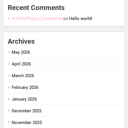
Recent Comments
A WordPress Commenter
on
Hello world!
Archives
May 2026
April 2026
March 2026
February 2026
January 2026
December 2025
November 2025