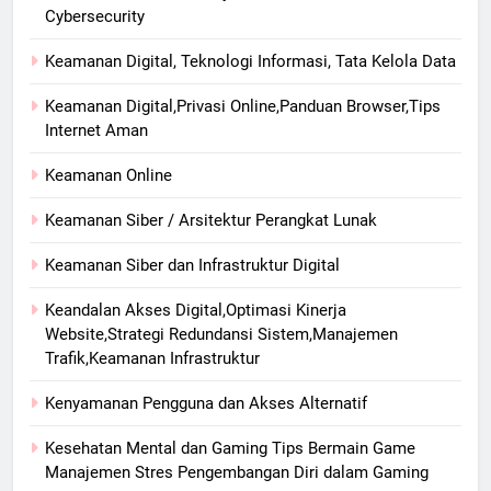
Cybersecurity
Keamanan Digital, Teknologi Informasi, Tata Kelola Data
Keamanan Digital,Privasi Online,Panduan Browser,Tips
Internet Aman
Keamanan Online
Keamanan Siber / Arsitektur Perangkat Lunak
Keamanan Siber dan Infrastruktur Digital
Keandalan Akses Digital,Optimasi Kinerja
Website,Strategi Redundansi Sistem,Manajemen
Trafik,Keamanan Infrastruktur
Kenyamanan Pengguna dan Akses Alternatif
Kesehatan Mental dan Gaming Tips Bermain Game
Manajemen Stres Pengembangan Diri dalam Gaming