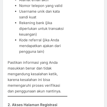
Nomor telepon yang valid
Username unik dan kata
sandi kuat
Rekening bank (jika
diperlukan untuk transaksi
keuangan)
Kode referral (jika Anda
mendapatkan ajakan dari
pengguna lain)
Pastikan informasi yang Anda
masukkan benar dan tidak
mengandung kesalahan ketik,
karena kesalahan ini bisa
memengaruhi proses verifikasi
dan penggunaan akun nantinya.
2.
Akses Halaman Registrasi