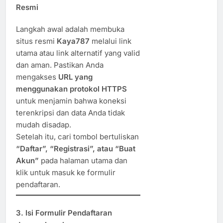
Resmi
Langkah awal adalah membuka
situs resmi
Kaya787
melalui link
utama atau link alternatif yang valid
dan aman. Pastikan Anda
mengakses
URL yang
menggunakan protokol HTTPS
untuk menjamin bahwa koneksi
terenkripsi dan data Anda tidak
mudah disadap.
Setelah itu, cari tombol bertuliskan
“Daftar”, “Registrasi”, atau “Buat
Akun”
pada halaman utama dan
klik untuk masuk ke formulir
pendaftaran.
3.
Isi Formulir Pendaftaran