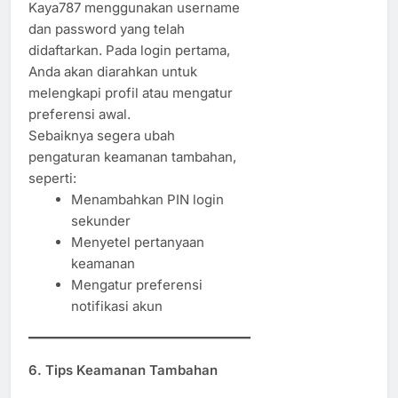
Kaya787 menggunakan username
dan password yang telah
didaftarkan. Pada login pertama,
Anda akan diarahkan untuk
melengkapi profil atau mengatur
preferensi awal.
Sebaiknya segera ubah
pengaturan keamanan tambahan,
seperti:
Menambahkan PIN login
sekunder
Menyetel pertanyaan
keamanan
Mengatur preferensi
notifikasi akun
6.
Tips Keamanan Tambahan