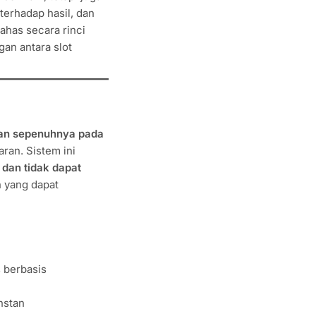
terhadap hasil, dan
bahas secara rinci
gan antara slot
an sepenuhnya pada
ran. Sistem ini
dan tidak dapat
n yang dapat
 berbasis
nstan