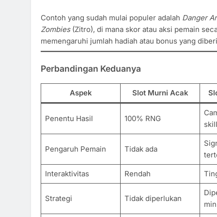
Contoh yang sudah mulai populer adalah
Danger A
Zombies
(Zitro), di mana skor atau aksi pemain sec
memengaruhi jumlah hadiah atau bonus yang diberi
Perbandingan Keduanya
Aspek
Slot Murni Acak
Sl
Cam
Penentu Hasil
100% RNG
skil
Sign
Pengaruh Pemain
Tidak ada
ter
Interaktivitas
Rendah
Tin
Dip
Strategi
Tidak diperlukan
min