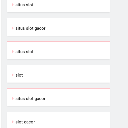
situs slot
situs slot gacor
situs slot
slot
situs slot gacor
slot gacor