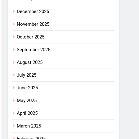
December 2025
November 2025
October 2025
September 2025
August 2025
July 2025
June 2025
May 2025
April 2025
March 2025
February 2025