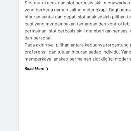
Slot murni acak dan slot berbasis skill menawarka
yang berbeda namun saling melengkapi. Bagi pema
hiburan santai dan cepat, slot acak adalah pilihan t
bagi yang mendambakan tantangan dan kontrol lebi
permainan, slot berbasis skill memberikan sensasi 
dan personal.
Pada akhirnya, pilihan antara keduanya tergantung
preferensi, dan tujuan hiburan setiap individu. Yang
memperkaya lanskap permainan slot digital modern 
Read More