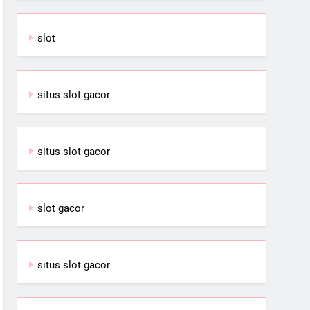
slot
situs slot gacor
situs slot gacor
slot gacor
situs slot gacor