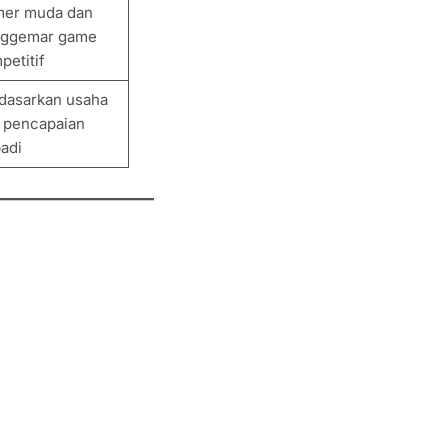
er muda dan
ggemar game
petitif
dasarkan usaha
 pencapaian
badi