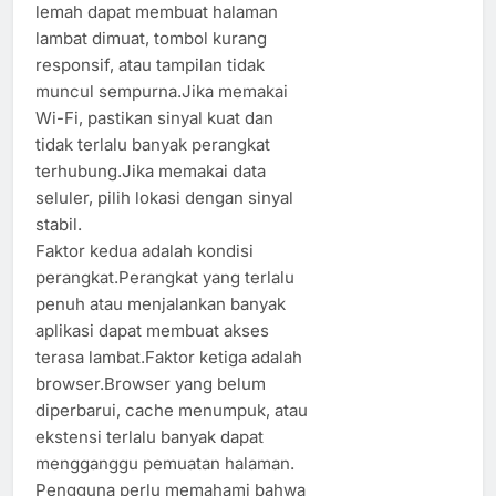
lemah dapat membuat halaman
lambat dimuat, tombol kurang
responsif, atau tampilan tidak
muncul sempurna.Jika memakai
Wi-Fi, pastikan sinyal kuat dan
tidak terlalu banyak perangkat
terhubung.Jika memakai data
seluler, pilih lokasi dengan sinyal
stabil.
Faktor kedua adalah kondisi
perangkat.Perangkat yang terlalu
penuh atau menjalankan banyak
aplikasi dapat membuat akses
terasa lambat.Faktor ketiga adalah
browser.Browser yang belum
diperbarui, cache menumpuk, atau
ekstensi terlalu banyak dapat
mengganggu pemuatan halaman.
Pengguna perlu memahami bahwa