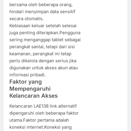
bersama oleh beberapa orang,
hindari menyimpan data sensitif
secara otomatis.
Kebiasaan keluar setelah selesai
juga penting diterapkan.Pengguna
sering menganggap tablet sebagai
perangkat santai, tetapi dari sisi
keamanan, perangkat ini tetap
perlu dikelola dengan serius jika
digunakan untuk akses akun atau
informasi pribadi.
Faktor yang
Mempengaruhi
Kelancaran Akses
Kelancaran LAE138 link alternatif
dipengaruhi oleh beberapa faktor
utama.Faktor pertama adalah
koneksi internet.Koneksi yang