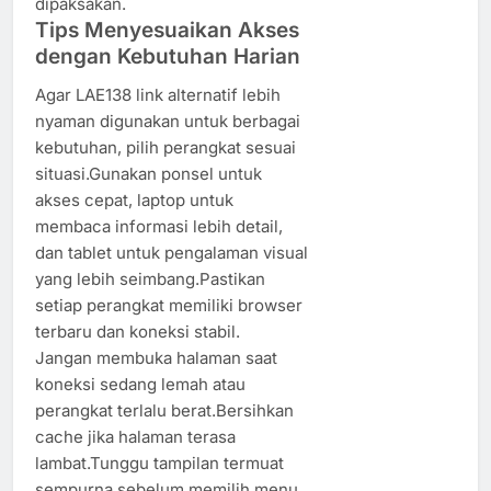
dipaksakan.
Tips Menyesuaikan Akses
dengan Kebutuhan Harian
Agar LAE138 link alternatif lebih
nyaman digunakan untuk berbagai
kebutuhan, pilih perangkat sesuai
situasi.Gunakan ponsel untuk
akses cepat, laptop untuk
membaca informasi lebih detail,
dan tablet untuk pengalaman visual
yang lebih seimbang.Pastikan
setiap perangkat memiliki browser
terbaru dan koneksi stabil.
Jangan membuka halaman saat
koneksi sedang lemah atau
perangkat terlalu berat.Bersihkan
cache jika halaman terasa
lambat.Tunggu tampilan termuat
sempurna sebelum memilih menu