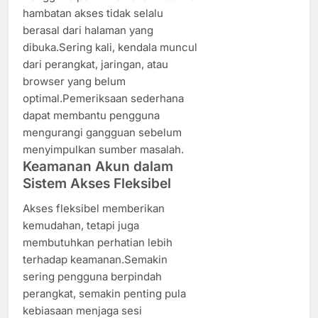
hambatan akses tidak selalu
berasal dari halaman yang
dibuka.Sering kali, kendala muncul
dari perangkat, jaringan, atau
browser yang belum
optimal.Pemeriksaan sederhana
dapat membantu pengguna
mengurangi gangguan sebelum
menyimpulkan sumber masalah.
Keamanan Akun dalam
Sistem Akses Fleksibel
Akses fleksibel memberikan
kemudahan, tetapi juga
membutuhkan perhatian lebih
terhadap keamanan.Semakin
sering pengguna berpindah
perangkat, semakin penting pula
kebiasaan menjaga sesi