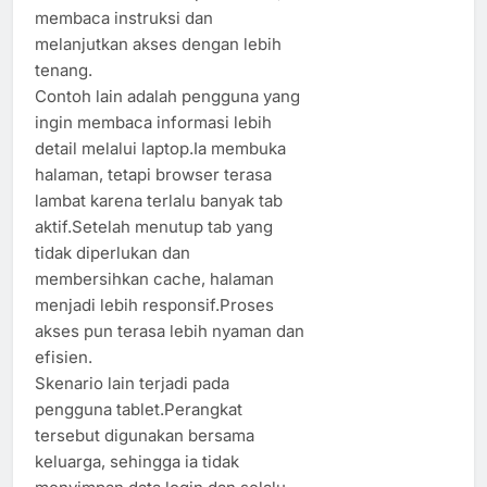
membaca instruksi dan
melanjutkan akses dengan lebih
tenang.
Contoh lain adalah pengguna yang
ingin membaca informasi lebih
detail melalui laptop.Ia membuka
halaman, tetapi browser terasa
lambat karena terlalu banyak tab
aktif.Setelah menutup tab yang
tidak diperlukan dan
membersihkan cache, halaman
menjadi lebih responsif.Proses
akses pun terasa lebih nyaman dan
efisien.
Skenario lain terjadi pada
pengguna tablet.Perangkat
tersebut digunakan bersama
keluarga, sehingga ia tidak