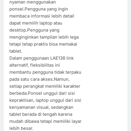
nyaman menggunakan
ponsel.Pengguna yang ingin
membaca informasi lebih detail
dapat memilih laptop atau
desktop.Pengguna yang
menginginkan tampilan lebih lega
tetapi tetap praktis bisa memakai
tablet.
Dalam penggunaan LAE138 link
alternatif, fleksibilitas ini
membantu pengguna tidak terpaku
pada satu cara akses.Namun,
setiap perangkat memiliki karakter
berbeda.Ponsel unggul dari sisi
kepraktisan, laptop unggul dari sisi
kenyamanan visual, sedangkan
tablet berada di tengah karena
mudah dibawa tetapi memiliki layar
lebih besar.