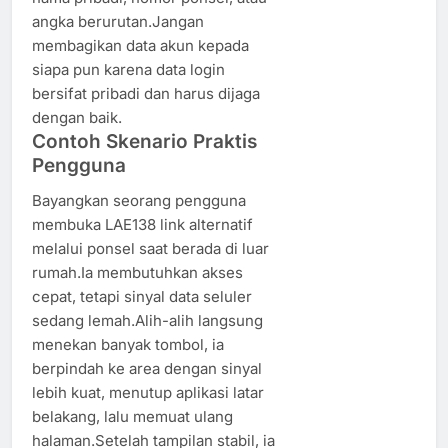
angka berurutan.Jangan
membagikan data akun kepada
siapa pun karena data login
bersifat pribadi dan harus dijaga
dengan baik.
Contoh Skenario Praktis
Pengguna
Bayangkan seorang pengguna
membuka LAE138 link alternatif
melalui ponsel saat berada di luar
rumah.Ia membutuhkan akses
cepat, tetapi sinyal data seluler
sedang lemah.Alih-alih langsung
menekan banyak tombol, ia
berpindah ke area dengan sinyal
lebih kuat, menutup aplikasi latar
belakang, lalu memuat ulang
halaman.Setelah tampilan stabil, ia