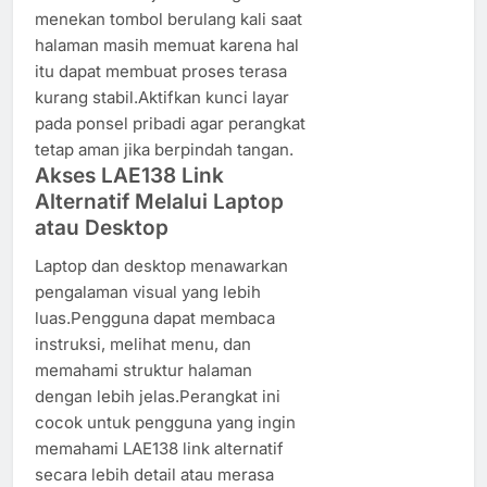
menekan tombol berulang kali saat
halaman masih memuat karena hal
itu dapat membuat proses terasa
kurang stabil.Aktifkan kunci layar
pada ponsel pribadi agar perangkat
tetap aman jika berpindah tangan.
Akses LAE138 Link
Alternatif Melalui Laptop
atau Desktop
Laptop dan desktop menawarkan
pengalaman visual yang lebih
luas.Pengguna dapat membaca
instruksi, melihat menu, dan
memahami struktur halaman
dengan lebih jelas.Perangkat ini
cocok untuk pengguna yang ingin
memahami LAE138 link alternatif
secara lebih detail atau merasa