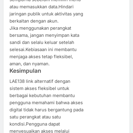
atau memasukkan data.Hindari
jaringan publik untuk aktivitas yang
berkaitan dengan akun.
Jika menggunakan perangkat
bersama, jangan menyimpan kata
sandi dan selalu keluar setelah
selesai.Kebiasaan ini membantu
menjaga akses tetap fleksibel,
aman, dan nyaman.
Kesimpulan
LAE138 link alternatif dengan
sistem akses fleksibel untuk
berbagai kebutuhan membantu
pengguna memahami bahwa akses
digital tidak harus bergantung pada
satu perangkat atau satu
kondisi.Pengguna dapat
menyesuaikan akses melalui