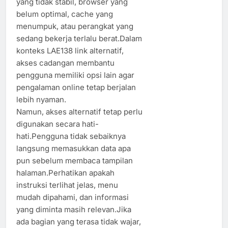
yang tidak stabil, browser yang
belum optimal, cache yang
menumpuk, atau perangkat yang
sedang bekerja terlalu berat.Dalam
konteks LAE138 link alternatif,
akses cadangan membantu
pengguna memiliki opsi lain agar
pengalaman online tetap berjalan
lebih nyaman.
Namun, akses alternatif tetap perlu
digunakan secara hati-
hati.Pengguna tidak sebaiknya
langsung memasukkan data apa
pun sebelum membaca tampilan
halaman.Perhatikan apakah
instruksi terlihat jelas, menu
mudah dipahami, dan informasi
yang diminta masih relevan.Jika
ada bagian yang terasa tidak wajar,