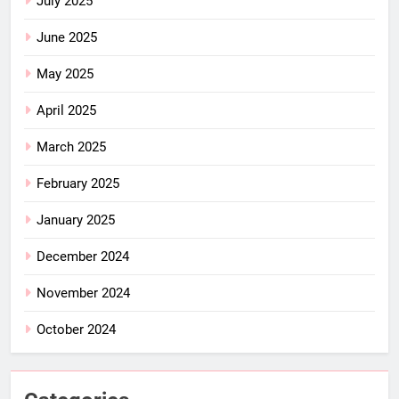
July 2025
June 2025
May 2025
April 2025
March 2025
February 2025
January 2025
December 2024
November 2024
October 2024