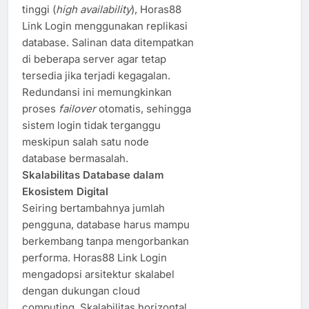
tinggi (
high availability
), Horas88
Link Login menggunakan replikasi
database. Salinan data ditempatkan
di beberapa server agar tetap
tersedia jika terjadi kegagalan.
Redundansi ini memungkinkan
proses
failover
otomatis, sehingga
sistem login tidak terganggu
meskipun salah satu node
database bermasalah.
Skalabilitas Database dalam
Ekosistem Digital
Seiring bertambahnya jumlah
pengguna, database harus mampu
berkembang tanpa mengorbankan
performa. Horas88 Link Login
mengadopsi arsitektur skalabel
dengan dukungan cloud
computing. Skalabilitas horizontal