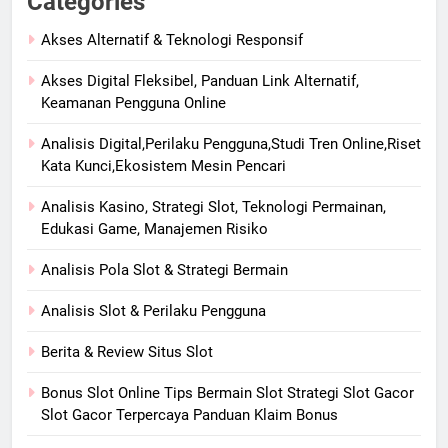
Categories
Akses Alternatif & Teknologi Responsif
Akses Digital Fleksibel, Panduan Link Alternatif,
Keamanan Pengguna Online
Analisis Digital,Perilaku Pengguna,Studi Tren Online,Riset
Kata Kunci,Ekosistem Mesin Pencari
Analisis Kasino, Strategi Slot, Teknologi Permainan,
Edukasi Game, Manajemen Risiko
Analisis Pola Slot & Strategi Bermain
Analisis Slot & Perilaku Pengguna
Berita & Review Situs Slot
Bonus Slot Online Tips Bermain Slot Strategi Slot Gacor
Slot Gacor Terpercaya Panduan Klaim Bonus