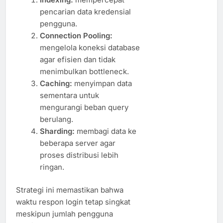
pencarian data kredensial
pengguna.
Connection Pooling:
mengelola koneksi database
agar efisien dan tidak
menimbulkan bottleneck.
Caching:
menyimpan data
sementara untuk
mengurangi beban query
berulang.
Sharding:
membagi data ke
beberapa server agar
proses distribusi lebih
ringan.
Strategi ini memastikan bahwa
waktu respon login tetap singkat
meskipun jumlah pengguna