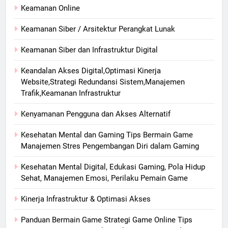
Keamanan Online
Keamanan Siber / Arsitektur Perangkat Lunak
Keamanan Siber dan Infrastruktur Digital
Keandalan Akses Digital,Optimasi Kinerja
Website,Strategi Redundansi Sistem,Manajemen
Trafik,Keamanan Infrastruktur
Kenyamanan Pengguna dan Akses Alternatif
Kesehatan Mental dan Gaming Tips Bermain Game
Manajemen Stres Pengembangan Diri dalam Gaming
Kesehatan Mental Digital, Edukasi Gaming, Pola Hidup
Sehat, Manajemen Emosi, Perilaku Pemain Game
Kinerja Infrastruktur & Optimasi Akses
Panduan Bermain Game Strategi Game Online Tips