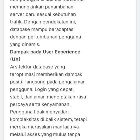
memungkinkan penambahan
server baru sesuai kebutuhan
trafik. Dengan pendekatan ini,
database mampu beradaptasi
dengan pertumbuhan pengguna
yang dinamis.
Dampak pada User Experience
(UX)
Arsitektur database yang
teroptimasi memberikan dampak
positif langsung pada pengalaman
pengguna. Login yang cepat,
stabil, dan aman menciptakan rasa
percaya serta kenyamanan.
Pengguna tidak menyadari
kompleksitas di balik sistem, tetapi
mereka merasakan manfaatnya
melalui akses yang mulus tanpa