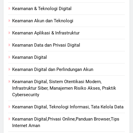
Keamanan & Teknologi Digital
Keamanan Akun dan Teknologi
Keamanan Aplikasi & Infrastruktur
Keamanan Data dan Privasi Digital
Keamanan Digital
Keamanan Digital dan Perlindungan Akun
Keamanan Digital, Sistem Otentikasi Modern,
Infrastruktur Siber, Manajemen Risiko Akses, Praktik
Cybersecurity
Keamanan Digital, Teknologi Informasi, Tata Kelola Data
Keamanan Digital,Privasi Online,Panduan Browser,Tips
Internet Aman