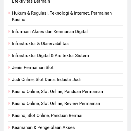
Efektivitas Bermain
Hukum & Regulasi, Teknologi & Internet, Permainan
Kasino
Informasi Akses dan Keamanan Digital
Infrastruktur & Observabilitas
Infrastruktur Digital & Arsitektur Sistem
Jenis Permainan Slot
Judi Online, Slot Dana, Industri Judi
Kasino Online, Slot Online, Panduan Permainan
Kasino Online, Slot Online, Review Permainan
Kasino, Slot Online, Panduan Bermai
Keamanan & Pengelolaan Akses