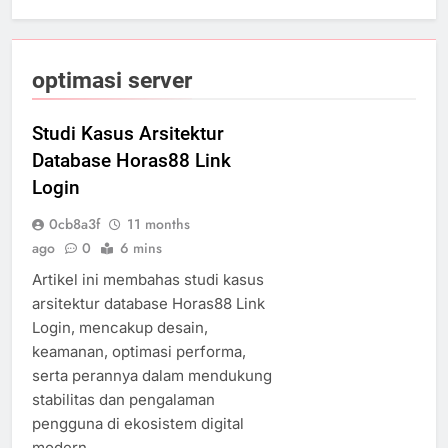
optimasi server
Studi Kasus Arsitektur
Database Horas88 Link
Login
0cb8a3f
11 months
ago
0
6 mins
Artikel ini membahas studi kasus
arsitektur database Horas88 Link
Login, mencakup desain,
keamanan, optimasi performa,
serta perannya dalam mendukung
stabilitas dan pengalaman
pengguna di ekosistem digital
modern.