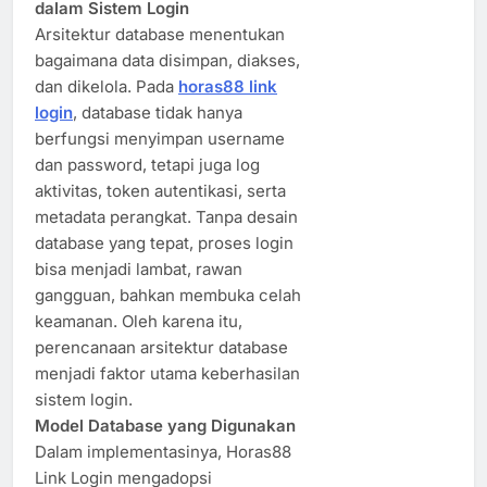
dalam Sistem Login
Arsitektur database menentukan
bagaimana data disimpan, diakses,
dan dikelola. Pada
horas88 link
login
, database tidak hanya
berfungsi menyimpan username
dan password, tetapi juga log
aktivitas, token autentikasi, serta
metadata perangkat. Tanpa desain
database yang tepat, proses login
bisa menjadi lambat, rawan
gangguan, bahkan membuka celah
keamanan. Oleh karena itu,
perencanaan arsitektur database
menjadi faktor utama keberhasilan
sistem login.
Model Database yang Digunakan
Dalam implementasinya, Horas88
Link Login mengadopsi