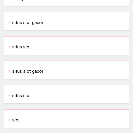
situs slot gacor
situs slot
situs slot gacor
situs slot
slot