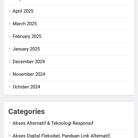
April 2025
March 2025
February 2025
January 2025
December 2024
November 2024
October 2024
Categories
Akses Alternatif & Teknologi Responsif
Akses Digital Fleksibel, Panduan Link Alternatif,