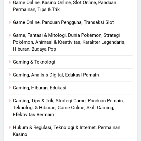
Game Online, Kasino Online, Slot Online, Panduan
Permainan, Tips & Trik
Game Online, Panduan Pengguna, Transaksi Slot
Game, Fantasi & Mitologi, Dunia Pokémon, Strategi
Pokémon, Animasi & Kreativitas, Karakter Legendaris,
Hiburan, Budaya Pop
Gaming & Teknologi
Gaming, Analisis Digital, Edukasi Pemain
Gaming, Hiburan, Edukasi
Gaming, Tips & Trik, Strategi Game, Panduan Pemain,
Teknologi & Hiburan, Game Online, Skill Gaming,
Efektivitas Bermain
Hukum & Regulasi, Teknologi & Internet, Permainan
Kasino