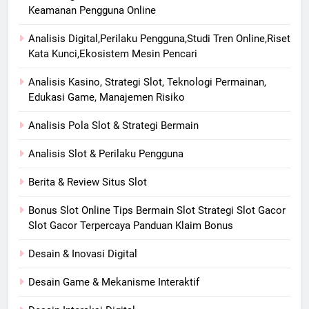
Keamanan Pengguna Online
Analisis Digital,Perilaku Pengguna,Studi Tren Online,Riset
Kata Kunci,Ekosistem Mesin Pencari
Analisis Kasino, Strategi Slot, Teknologi Permainan,
Edukasi Game, Manajemen Risiko
Analisis Pola Slot & Strategi Bermain
Analisis Slot & Perilaku Pengguna
Berita & Review Situs Slot
Bonus Slot Online Tips Bermain Slot Strategi Slot Gacor
Slot Gacor Terpercaya Panduan Klaim Bonus
Desain & Inovasi Digital
Desain Game & Mekanisme Interaktif