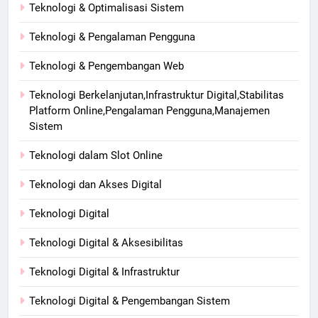
Teknologi & Optimalisasi Sistem
Teknologi & Pengalaman Pengguna
Teknologi & Pengembangan Web
Teknologi Berkelanjutan,Infrastruktur Digital,Stabilitas
Platform Online,Pengalaman Pengguna,Manajemen
Sistem
Teknologi dalam Slot Online
Teknologi dan Akses Digital
Teknologi Digital
Teknologi Digital & Aksesibilitas
Teknologi Digital & Infrastruktur
Teknologi Digital & Pengembangan Sistem