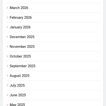
March 2026
February 2026
January 2026
December 2025
November 2025
October 2025
September 2025
August 2025
July 2025
June 2025
May 2025