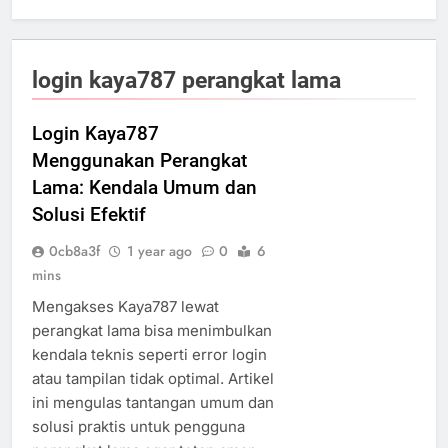
login kaya787 perangkat lama
Login Kaya787
Menggunakan Perangkat
Lama: Kendala Umum dan
Solusi Efektif
0cb8a3f
1 year ago
0
6
mins
Mengakses Kaya787 lewat
perangkat lama bisa menimbulkan
kendala teknis seperti error login
atau tampilan tidak optimal. Artikel
ini mengulas tantangan umum dan
solusi praktis untuk pengguna