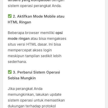
sistem operasi perangkat Anda.
2.
Aktifkan Mode Mobile atau
HTML Ringan
Beberapa browser memiliki
opsi
mode ringan
atau bisa mengakses
situs versi HTML dasar. Ini bisa
mempercepat akses login
meskipun tampilan sedikit lebih
sederhana.
3.
Perbarui Sistem Operasi
Sebisa Mungkin
Jika perangkat Anda
memungkinkan, lakukan update
sistem operasi untuk memastikan
dukungan terhadap protokol