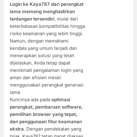
Login ke Kaya787 dari perangkat
lama memang menghadirkan
tantangan tersendiri
, mulai dari
keterbatasan kompatibilitas hingga
risiko keamanan yang lebih tinggi.
Namun, dengan memahami
kendala yang umum terjadi dan
menerapkan solusi yang telah
dijelaskan, Anda tetap dapat
menikmati pengalaman login yang
aman dan efisien meski
menggunakan perangkat generasi
lama.
Kuncinya ada pada
optimasi
perangkat, pembaruan software,
pemilihan browser yang tepat,
dan penggunaan fitur keamanan
ekstra
. Dengan pendekatan yang
bijak, Kaya787 tetap dapat diakses