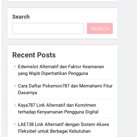
Search
SEARCH
Recent Posts
Edwinslot Alternatif dan Faktor Keamanan
yang Wajib Diperhatikan Pengguna
Cara Daftar Pokemon787 dan Memahami Fitur
Dasarnya
Kaya787 Link Alternatif dan Komitmen
terhadap Kenyamanan Pengguna Digital
LAE138 Link Alternatif dengan Sistem Akses
Fleksibel untuk Berbagai Kebutuhan