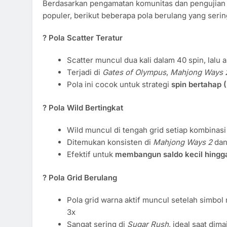
Berdasarkan pengamatan komunitas dan pengujia
populer, berikut beberapa pola berulang yang seri
?
Pola Scatter Teratur
Scatter muncul dua kali dalam 40 spin, lalu a
Terjadi di
Gates of Olympus
,
Mahjong Ways 
Pola ini cocok untuk strategi
spin bertahap 
?
Pola Wild Bertingkat
Wild muncul di tengah grid setiap kombinasi
Ditemukan konsisten di
Mahjong Ways 2
da
Efektif untuk
membangun saldo kecil hing
?
Pola Grid Berulang
Pola grid warna aktif muncul setelah simbo
3x
Sangat sering di
Sugar Rush
, ideal saat dim