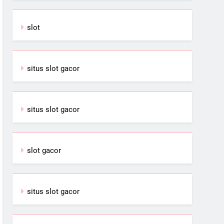
slot
situs slot gacor
situs slot gacor
slot gacor
situs slot gacor