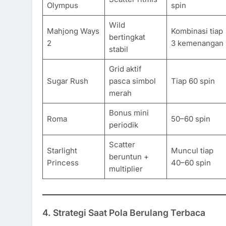
Olympus
spin
Wild
Mahjong Ways
Kombinasi tiap
bertingkat
2
3 kemenangan
stabil
Grid aktif
Sugar Rush
pasca simbol
Tiap 60 spin
merah
Bonus mini
Roma
50–60 spin
periodik
Scatter
Starlight
Muncul tiap
beruntun +
Princess
40–60 spin
multiplier
4. Strategi Saat Pola Berulang Terbaca