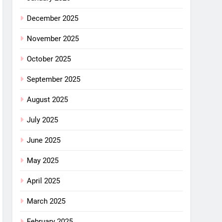
December 2025
November 2025
October 2025
September 2025
August 2025
July 2025
June 2025
May 2025
April 2025
March 2025
February 2025