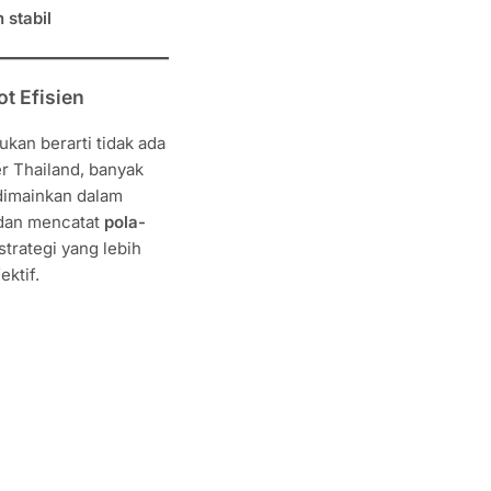
 stabil
t Efisien
ukan berarti tidak ada
er Thailand, banyak
dimainkan dalam
 dan mencatat
pola-
trategi yang lebih
ktif.