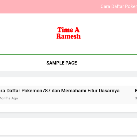
Cara Daftar Pok
Kaya787 Link Alternatif dan Komitmen 
LAE138 Link Alternatif dengan Sistem Aks
e A Ramesh
Edwinslot Alternatif dan Faktor Keam
Layanan Kesehatan Dan Relaksasi Terbaik Di Time Aramesh. So
Cara Daftar Pok
SAMPLE PAGE
Kaya787 Link Alternatif dan Komitmen 
LAE138 Link Alternatif dengan Sistem Aks
okemon787 dan Memahami Fitur Dasarnya
Kaya787 Link
3 Months Ago