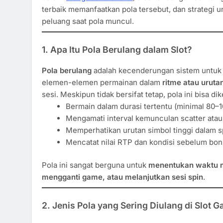
terbaik memanfaatkan pola tersebut, dan strategi
peluang saat pola muncul.
1. Apa Itu Pola Berulang dalam Slot?
Pola berulang
adalah kecenderungan sistem untu
elemen-elemen permainan dalam
ritme atau uruta
sesi. Meskipun tidak bersifat tetap, pola ini bisa dik
Bermain dalam durasi tertentu (minimal 80–1
Mengamati interval kemunculan scatter atau
Memperhatikan urutan simbol tinggi dalam 
Mencatat nilai RTP dan kondisi sebelum bonu
Pola ini sangat berguna untuk
menentukan waktu m
mengganti game, atau melanjutkan sesi spin
.
2. Jenis Pola yang Sering Diulang di Slot G