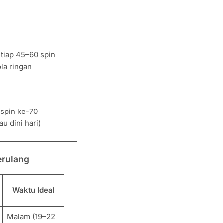
etiap 45–60 spin
la ringan
 spin ke-70
au dini hari)
erulang
Waktu Ideal
Malam (19–22