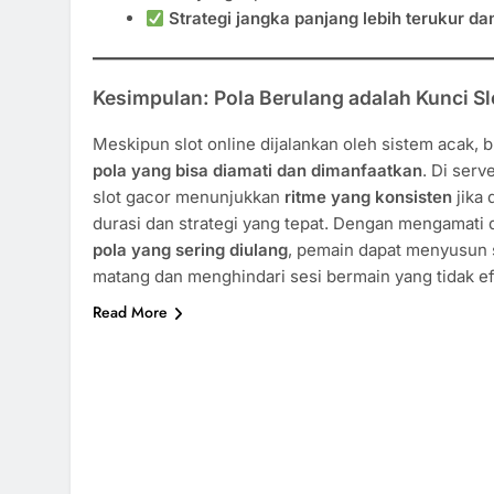
Strategi jangka panjang lebih terukur dan
Kesimpulan: Pola Berulang adalah Kunci Slo
Meskipun slot online dijalankan oleh sistem acak, b
pola yang bisa diamati dan dimanfaatkan
. Di serv
slot gacor menunjukkan
ritme yang konsisten
jika 
durasi dan strategi yang tepat. Dengan mengamati
pola yang sering diulang
, pemain dapat menyusun s
matang dan menghindari sesi bermain yang tidak efe
Read More