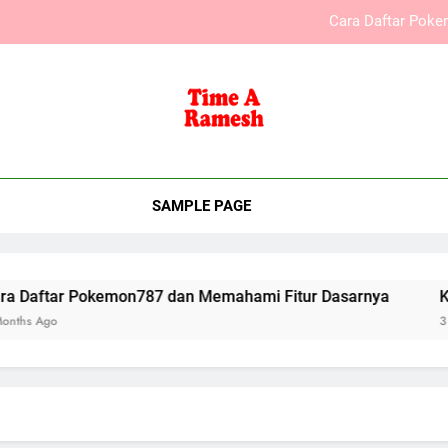
Cara Daftar Pok
Kaya787 Link Alternatif dan Komitmen 
LAE138 Link Alternatif dengan Sistem Aks
e A Ramesh
Edwinslot Alternatif dan Faktor Keam
Layanan Kesehatan Dan Relaksasi Terbaik Di Time Aramesh. So
Cara Daftar Pok
SAMPLE PAGE
Kaya787 Link Alternatif dan Komitmen 
LAE138 Link Alternatif dengan Sistem Aks
okemon787 dan Memahami Fitur Dasarnya
Kaya787 Link
3 Months Ago