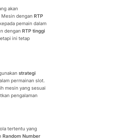
yang akan
g. Mesin dengan
RTP
kepada pemain dalam
sin dengan
RTP tinggi
tetapi ini tetap
ggunakan
strategi
lam permainan slot.
ih mesin yang sesuai
atkan pengalaman
ola tertentu yang
an
Random Number