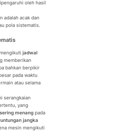
dipengaruhi oleh hasil
n adalah acak dan
au pola sistematis.
ematis
mengikuti
jadwal
ung memberikan
pa bahkan berpikir
besar pada waktu
bermain atau selama
i serangkaian
rtentu, yang
sering menang
pada
untungan jangka
ena mesin mengikuti