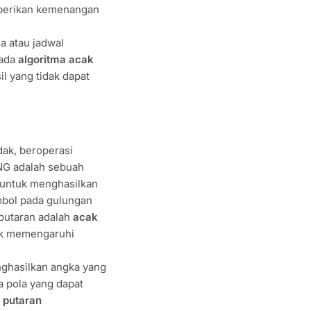
mberikan kemenangan
a atau jadwal
pada
algoritma acak
l yang tidak dapat
dak, beroperasi
NG adalah sebuah
 untuk menghasilkan
mbol pada gulungan
 putaran adalah
acak
idak memengaruhi
nghasilkan angka yang
a pola yang dapat
 putaran