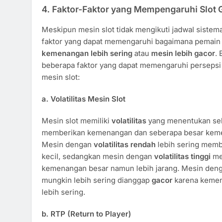
4. Faktor-Faktor yang Mempengaruhi Slot 
Meskipun mesin slot tidak mengikuti jadwal sistem
faktor yang dapat memengaruhi bagaimana pemain
kemenangan lebih sering
atau
mesin lebih gacor
. 
beberapa faktor yang dapat memengaruhi perseps
mesin slot:
a.
Volatilitas Mesin Slot
Mesin slot memiliki
volatilitas
yang menentukan seb
memberikan kemenangan dan seberapa besar keme
Mesin dengan
volatilitas rendah
lebih sering mem
kecil, sedangkan mesin dengan
volatilitas tinggi
me
kemenangan besar namun lebih jarang. Mesin den
mungkin lebih sering dianggap
gacor
karena kemen
lebih sering.
b.
RTP (Return to Player)