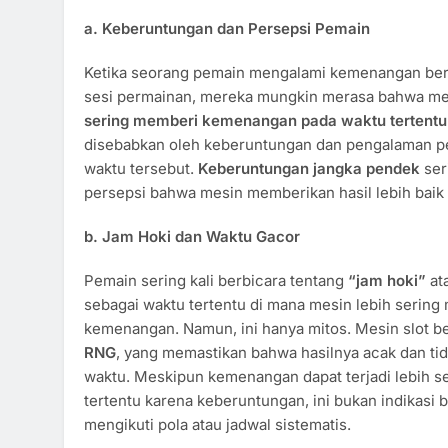
a.
Keberuntungan dan Persepsi Pemain
Ketika seorang pemain mengalami kemenangan ber
sesi permainan, mereka mungkin merasa bahwa mes
sering memberi kemenangan pada waktu tertentu
disebabkan oleh keberuntungan dan pengalaman p
waktu tersebut.
Keberuntungan jangka pendek
ser
persepsi bahwa mesin memberikan hasil lebih baik 
b.
Jam Hoki dan Waktu Gacor
Pemain sering kali berbicara tentang
“jam hoki”
at
sebagai waktu tertentu di mana mesin lebih serin
kemenangan. Namun, ini hanya mitos. Mesin slot b
RNG
, yang memastikan bahwa hasilnya acak dan tid
waktu. Meskipun kemenangan dapat terjadi lebih s
tertentu karena keberuntungan, ini bukan indikasi
mengikuti pola atau jadwal sistematis.