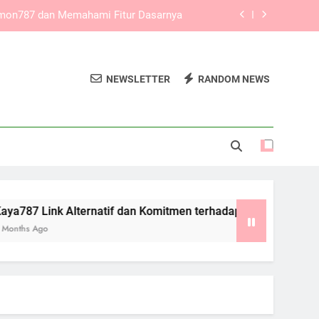
emon787 dan Memahami Fitur Dasarnya
terhadap Kenyamanan Pengguna Digital
es Fleksibel untuk Berbagai Kebutuhan
NEWSLETTER
RANDOM NEWS
anan yang Wajib Diperhatikan Pengguna
lusi Untuk Tubuh Dan Pikiran Yang Sehat.
emon787 dan Memahami Fitur Dasarnya
terhadap Kenyamanan Pengguna Digital
es Fleksibel untuk Berbagai Kebutuhan
 Alternatif dan Komitmen terhadap Kenyamanan Pengguna Dig