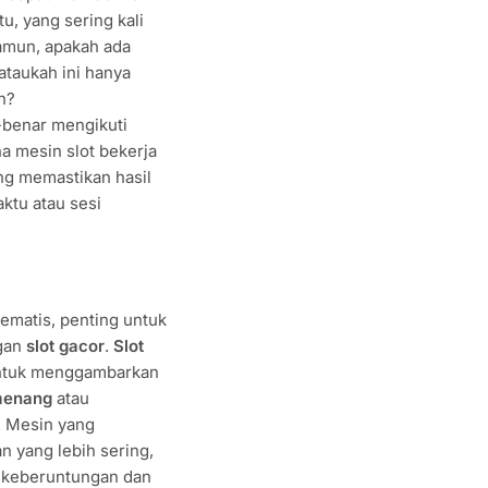
, yang sering kali
amun, apakah ada
ataukah ini hanya
n?
benar mengikuti
na mesin slot bekerja
g memastikan hasil
ktu atau sesi
ematis, penting untuk
ngan
slot gacor
.
Slot
 untuk menggambarkan
menang
atau
. Mesin yang
 yang lebih sering,
n keberuntungan dan