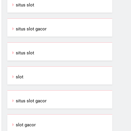
situs slot
situs slot gacor
situs slot
slot
situs slot gacor
slot gacor