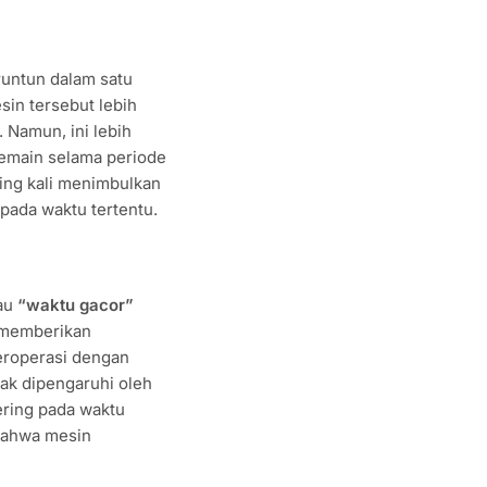
untun dalam satu
in tersebut lebih
. Namun, ini lebih
emain selama periode
ing kali menimbulkan
pada waktu tertentu.
au
“waktu gacor”
g memberikan
eroperasi dengan
ak dipengaruhi oleh
ering pada waktu
 bahwa mesin