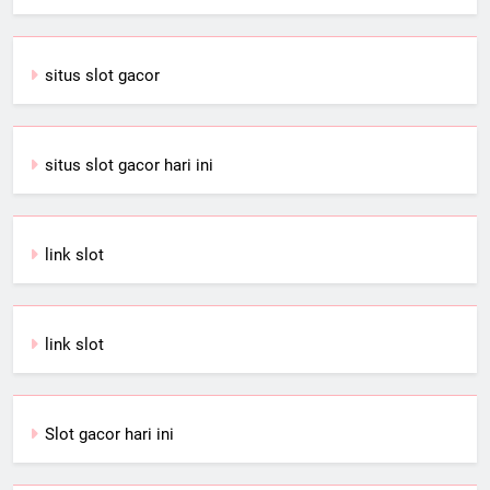
situs slot gacor
situs slot gacor hari ini
link slot
link slot
Slot gacor hari ini