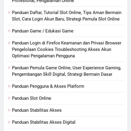
Profesional, Pengalaman Online
Panduan Daftar, Tutorial Slot Online, Tips Aman Bermain
Slot, Cara Login Akun Baru, Strategi Pemula Slot Online
Panduan Game / Edukasi Game
Panduan Login di Firefox Keamanan dan Privasi Browser
Pengelolaan Cookies Troubleshooting Akses Akun
Optimasi Pengalaman Pengguna
Panduan Pemula Game Online, User Experience Gaming,
Pengembangan Skill Digital, Strategi Bermain Dasar
Panduan Pengguna & Akses Platform
Panduan Slot Online
Panduan Stabilitas Akses
Panduan Stabilitas Akses Digital