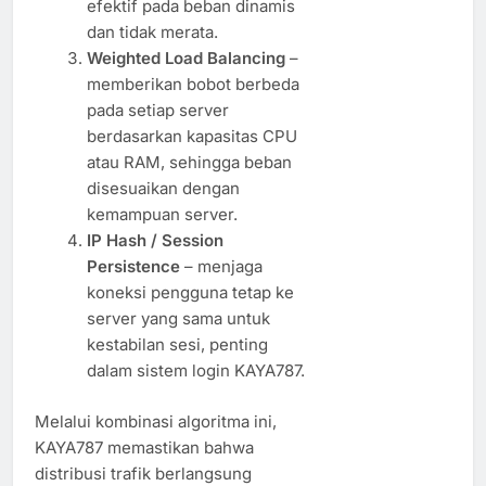
efektif pada beban dinamis
dan tidak merata.
Weighted Load Balancing
–
memberikan bobot berbeda
pada setiap server
berdasarkan kapasitas CPU
atau RAM, sehingga beban
disesuaikan dengan
kemampuan server.
IP Hash / Session
Persistence
– menjaga
koneksi pengguna tetap ke
server yang sama untuk
kestabilan sesi, penting
dalam sistem login KAYA787.
Melalui kombinasi algoritma ini,
KAYA787 memastikan bahwa
distribusi trafik berlangsung