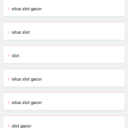
situs slot gacor
situs slot
slot
situs slot gacor
situs slot gacor
slot gacor