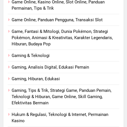
Game Online, Kasino Online, Slot Online, Panduan
Permainan, Tips & Trik
Game Online, Panduan Pengguna, Transaksi Slot
Game, Fantasi & Mitologi, Dunia Pokémon, Strategi
Pokémon, Animasi & Kreativitas, Karakter Legendaris,
Hiburan, Budaya Pop
Gaming & Teknologi
Gaming, Analisis Digital, Edukasi Pemain
Gaming, Hiburan, Edukasi
Gaming, Tips & Trik, Strategi Game, Panduan Pemain,
Teknologi & Hiburan, Game Online, Skill Gaming,
Efektivitas Bermain
Hukum & Regulasi, Teknologi & Internet, Permainan
Kasino