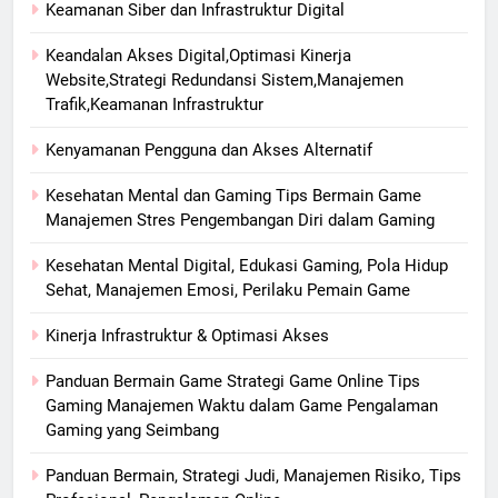
Keamanan Siber dan Infrastruktur Digital
Keandalan Akses Digital,Optimasi Kinerja
Website,Strategi Redundansi Sistem,Manajemen
Trafik,Keamanan Infrastruktur
Kenyamanan Pengguna dan Akses Alternatif
Kesehatan Mental dan Gaming Tips Bermain Game
Manajemen Stres Pengembangan Diri dalam Gaming
Kesehatan Mental Digital, Edukasi Gaming, Pola Hidup
Sehat, Manajemen Emosi, Perilaku Pemain Game
Kinerja Infrastruktur & Optimasi Akses
Panduan Bermain Game Strategi Game Online Tips
Gaming Manajemen Waktu dalam Game Pengalaman
Gaming yang Seimbang
Panduan Bermain, Strategi Judi, Manajemen Risiko, Tips