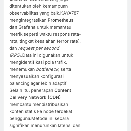
ditentukan oleh kemampuan
observabilitas yang baik.KAYA787
mengintegrasikan
Prometheus
dan Grafana
untuk memantau
metrik seperti waktu respons rata-
rata, tingkat kesalahan (error rate),
dan
request per second
(RPS)
.Data ini digunakan untuk
mengidentifikasi pola trafik,
menemukan
bottleneck
, serta
menyesuaikan konfigurasi
balancing agar lebih adaptif.
Selain itu, penerapan
Content
Delivery Network (CDN)
membantu mendistribusikan
konten statis ke node terdekat
pengguna.Metode ini secara
signifikan menurunkan latensi dan