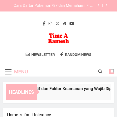
Skip
Kaya787 Link Alternatif dan Komitmen terhadap
to
Kenyamanan Pengguna Digital
content
LAE138 Link Alternatif dengan Sistem Akses
Fleksibel untuk Berbagai Kebutuhan
Edwinslot Alternatif dan Faktor Keamanan yang
Wajib Diperhatikan Pengguna
Cara Daftar Pokemon787 dan Memahami Fitur
Dasarnya
Time A Ramesh
Dapatkan Layanan Kesehatan Dan
Kaya787 Link Alternatif dan Komitmen terhadap
NEWSLETTER
RANDOM NEWS
Kenyamanan Pengguna Digital
Relaksasi Terbaik Di Time Aramesh.
LAE138 Link Alternatif dengan Sistem Akses
Solusi Untuk Tubuh Dan Pikiran Yang
Fleksibel untuk Berbagai Kebutuhan
MENU
Sehat.
winslot Alternatif dan Faktor Keamanan yang Wajib Diperhat
HEADLINES
Months Ago
Home
fault tolerance