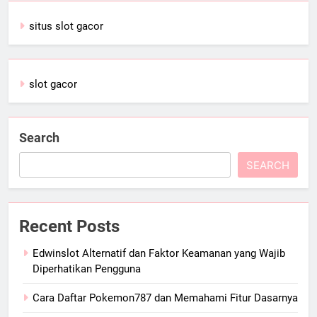
situs slot gacor
slot gacor
Search
SEARCH
Recent Posts
Edwinslot Alternatif dan Faktor Keamanan yang Wajib
Diperhatikan Pengguna
Cara Daftar Pokemon787 dan Memahami Fitur Dasarnya