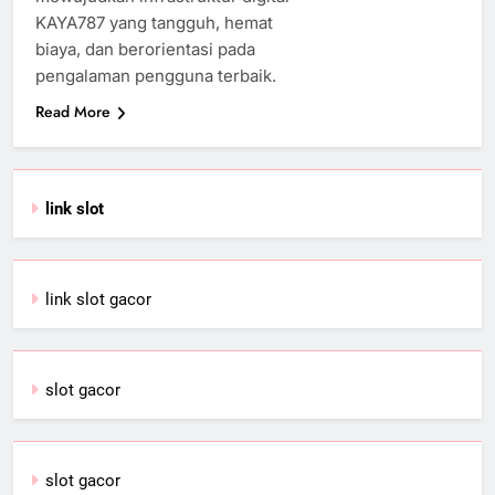
KAYA787 yang tangguh, hemat
biaya, dan berorientasi pada
pengalaman pengguna terbaik.
Read More
link slot
link slot gacor
slot gacor
slot gacor