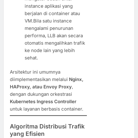
instance aplikasi yang
berjalan di container atau
VM.Bila satu instance
mengalami penurunan
performa, LLB akan secara
otomatis mengalihkan trafik
ke node lain yang lebih
sehat.
Arsitektur ini umumnya
diimplementasikan melalui
Nginx,
HAProxy, atau Envoy Proxy
,
dengan dukungan orkestrasi
Kubernetes Ingress Controller
untuk layanan berbasis container.
Algoritma Distribusi Trafik
yang Efisien