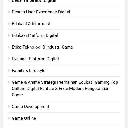
Desain Interaksi Digital
Desain User Experience Digital
Edukasi & Informasi
Edukasi Platform Digital
Etika Teknologi & Industri Game
Evaluasi Platform Digital
Family & Lifestyle
Game & Anime Strategi Permainan Edukasi Gaming Pop
Culture Digital Fantasi & Fiksi Modern Pengetahuan
Game
Game Development
Game Online