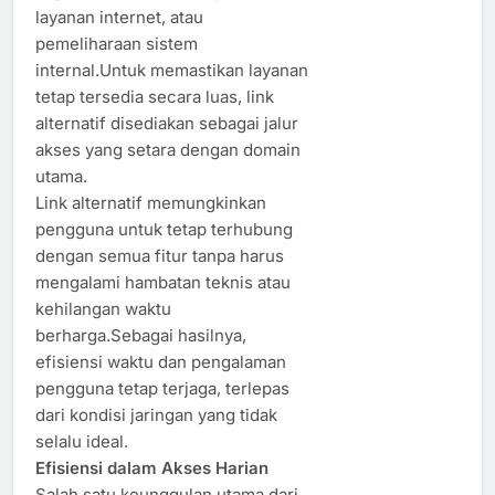
layanan internet, atau
pemeliharaan sistem
internal.Untuk memastikan layanan
tetap tersedia secara luas, link
alternatif disediakan sebagai jalur
akses yang setara dengan domain
utama.
Link alternatif memungkinkan
pengguna untuk tetap terhubung
dengan semua fitur tanpa harus
mengalami hambatan teknis atau
kehilangan waktu
berharga.Sebagai hasilnya,
efisiensi waktu dan pengalaman
pengguna tetap terjaga, terlepas
dari kondisi jaringan yang tidak
selalu ideal.
Efisiensi dalam Akses Harian
Salah satu keunggulan utama dari