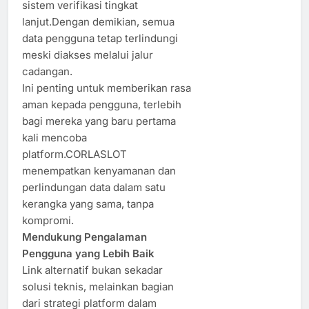
sistem verifikasi tingkat
lanjut.Dengan demikian, semua
data pengguna tetap terlindungi
meski diakses melalui jalur
cadangan.
Ini penting untuk memberikan rasa
aman kepada pengguna, terlebih
bagi mereka yang baru pertama
kali mencoba
platform.CORLASLOT
menempatkan kenyamanan dan
perlindungan data dalam satu
kerangka yang sama, tanpa
kompromi.
Mendukung Pengalaman
Pengguna yang Lebih Baik
Link alternatif bukan sekadar
solusi teknis, melainkan bagian
dari strategi platform dalam