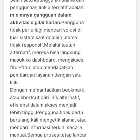
penggunaan link alternatif adalah
minimnya gangguan dalam
aktivitas digital harian
.Pengguna
tidak perlu lagi mencari solusi di
luar sistem saat domain utama
tidak responsif.Melalui tautan
alternatif, mereka bisa langsung
masuk ke dashboard, mengakses
fitur-fitur, atau mendapatkan
pembaruan layanan dengan satu
klik.
Dengan memanfaatkan bookmark
atau shortcut dari link alternatif,
efisiensi dalam akses menjadi
lebih tinggi.Pengguna tidak perlu
berulang kali mengetik alamat atau
mencari informasi terkini secara
manual.Semua proses tetap lancar