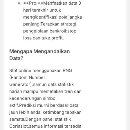
**Pro:**Manfaatkan data 3
hari terakhir untuk
mengidentifikasi pola jangka
panjang.Terapkan strategi
pengelolaan bankroll:stop
loss dan take profit.
Mengapa Mengandalkan
Data?
Slot online menggunakan RNG
(Random Number
Generator),namun data statistik
harian mampu memetakan tren dan
kecenderungan simbol
aktif.Prediksi murni berdasar data
jauh lebih andal ketimbang tebakan
semata.Dengan panel statistik
Corlaslot,semua informasi tersedia