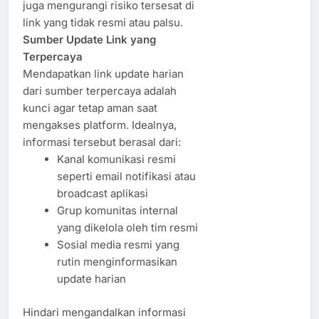
juga mengurangi risiko tersesat di
link yang tidak resmi atau palsu.
Sumber Update Link yang
Terpercaya
Mendapatkan link update harian
dari sumber terpercaya adalah
kunci agar tetap aman saat
mengakses platform. Idealnya,
informasi tersebut berasal dari:
Kanal komunikasi resmi
seperti email notifikasi atau
broadcast aplikasi
Grup komunitas internal
yang dikelola oleh tim resmi
Sosial media resmi yang
rutin menginformasikan
update harian
Hindari mengandalkan informasi