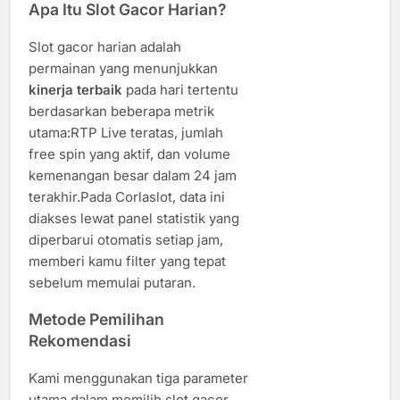
Apa Itu Slot Gacor Harian?
Slot gacor harian adalah
permainan yang menunjukkan
kinerja terbaik
pada hari tertentu
berdasarkan beberapa metrik
utama:RTP Live teratas, jumlah
free spin yang aktif, dan volume
kemenangan besar dalam 24 jam
terakhir.Pada Corlaslot, data ini
diakses lewat panel statistik yang
diperbarui otomatis setiap jam,
memberi kamu filter yang tepat
sebelum memulai putaran.
Metode Pemilihan
Rekomendasi
Kami menggunakan tiga parameter
utama dalam memilih slot gacor