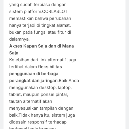
yang sudah terbiasa dengan
sistem platform.CORLASLOT
memastikan bahwa perubahan
hanya terjadi di tingkat alamat,
bukan pada fungsi atau fitur di
dalamnya.
Akses Kapan Saja dan di Mana
Saja
Kelebihan dari link alternatif juga
terlihat dalam
fleksibilitas
penggunaan di berbagai
perangkat dan jaringan
.Baik Anda
menggunakan desktop, laptop,
tablet, maupun ponsel pintar,
tautan alternatif akan
menyesuaikan tampilan dengan
baik.Tidak hanya itu, sistem juga
didesain responsif terhadap
berbagai jenis browser,