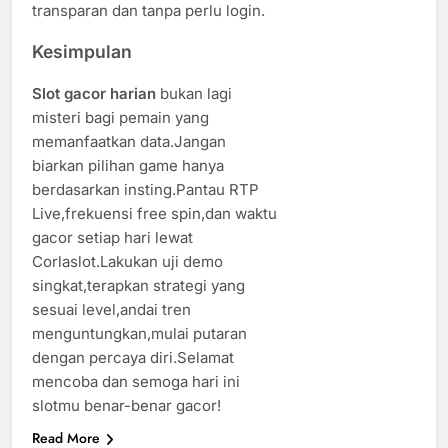
transparan dan tanpa perlu login.
Kesimpulan
Slot gacor harian
bukan lagi
misteri bagi pemain yang
memanfaatkan data.Jangan
biarkan pilihan game hanya
berdasarkan insting.Pantau RTP
Live,frekuensi free spin,dan waktu
gacor setiap hari lewat
Corlaslot.Lakukan uji demo
singkat,terapkan strategi yang
sesuai level,andai tren
menguntungkan,mulai putaran
dengan percaya diri.Selamat
mencoba dan semoga hari ini
slotmu benar-benar gacor!
Read More