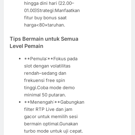
hingga dini hari (22.00–
01.00)Strategi:Manfaatkan
fitur buy bonus saat
harga<80×taruhan.
Tips Bermain untuk Semua
Level Pemain
**Pemula:**Fokus pada
slot dengan volatilitas
rendah–sedang dan
frekuensi free spin
tinggi.Coba mode demo
minimal 50 putaran.
**Menengah:**Gabungkan
filter RTP Live dan jam
gacor untuk memilih sesi
bermain optimal.Gunakan
turbo mode untuk uji cepat.