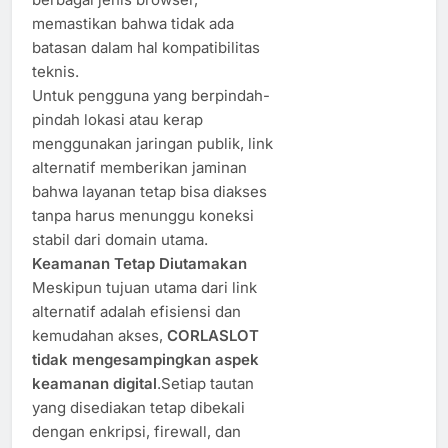
memastikan bahwa tidak ada
batasan dalam hal kompatibilitas
teknis.
Untuk pengguna yang berpindah-
pindah lokasi atau kerap
menggunakan jaringan publik, link
alternatif memberikan jaminan
bahwa layanan tetap bisa diakses
tanpa harus menunggu koneksi
stabil dari domain utama.
Keamanan Tetap Diutamakan
Meskipun tujuan utama dari link
alternatif adalah efisiensi dan
kemudahan akses,
CORLASLOT
tidak mengesampingkan aspek
keamanan digital
.Setiap tautan
yang disediakan tetap dibekali
dengan enkripsi, firewall, dan