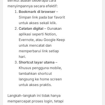
Berikut adalah beberapa cara
menyimpannya secara efektif:
Bookmark di browser
–
Simpan link pada bar favorit
untuk akses sekali klik.
Catatan digital
– Gunakan
aplikasi seperti Notion,
Evernote, atau Google Keep
untuk mencatat dan
memperbarui link setiap
hari.
Shortcut layar utama
–
Khusus pengguna mobile,
tambahkan shortcut
langsung ke home screen
untuk akses praktis.
Langkah-langkah ini tidak hanya
mempercepat proses login, tetapi