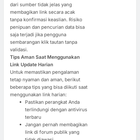
dari sumber tidak jelas yang
membagikan link secara acak
tanpa konfirmasi keaslian. Risiko
penipuan dan pencurian data bisa
saja terjadi jika pengguna
sembarangan klik tautan tanpa
validasi.
Tips Aman Saat Menggunakan
Link Update Harian
Untuk memastikan pengalaman
tetap nyaman dan aman, berikut
beberapa tips yang bisa diikuti saat
menggunakan link harian:
Pastikan perangkat Anda
terlindungi dengan antivirus
terbaru
Jangan pernah membagikan
link di forum publik yang
tidak diawasi