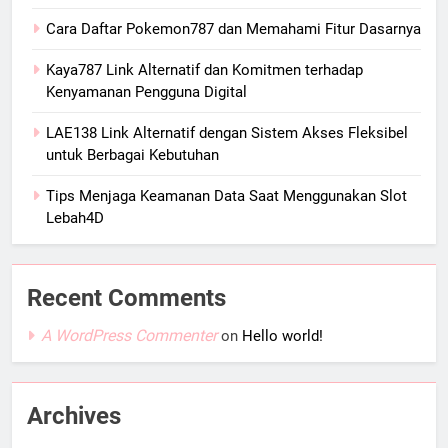
Cara Daftar Pokemon787 dan Memahami Fitur Dasarnya
Kaya787 Link Alternatif dan Komitmen terhadap
Kenyamanan Pengguna Digital
LAE138 Link Alternatif dengan Sistem Akses Fleksibel
untuk Berbagai Kebutuhan
Tips Menjaga Keamanan Data Saat Menggunakan Slot
Lebah4D
Recent Comments
A WordPress Commenter
on
Hello world!
Archives