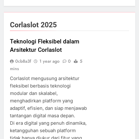
Corlaslot 2025
Teknologi Fleksibel dalam
Arsitektur Corlaslot
0cb8a3f
1 year ago
0
5
mins
Corlaslot mengusung arsitektur
fleksibel berbasis teknologi
modular dan skalabel,
menghadirkan platform yang
adaptif, efisien, dan siap menjawab
tantangan digital masa depan.
Di era digital yang penuh dinamika,
ketangguhan sebuah platform
tidak hanya diukur dari fitur yang