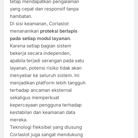
tetap mendapatkan pengalaman
yang cepat dan responsif tanpa
hambatan.
Di sisi keamanan, Corlaslot
menanamkan
proteksi berlapis
pada setiap modul layanan
.
Karena setiap bagian sistem
bekerja secara independen,
apabila terjadi serangan pada satu
layanan, potensi risiko tidak akan
menyebar ke seluruh sistem. Ini
menjadikan platform lebih tangguh
terhadap ancaman eksternal
sekaligus memperkuat
kepercayaan pengguna terhadap
kestabilan dan keamanan data
mereka.
Teknologi fleksibel yang diusung
Corlaslot juga sangat mendukung