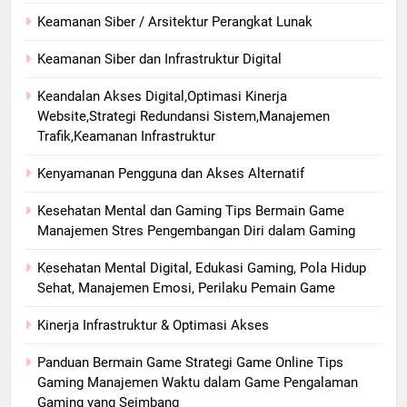
Keamanan Siber / Arsitektur Perangkat Lunak
Keamanan Siber dan Infrastruktur Digital
Keandalan Akses Digital,Optimasi Kinerja
Website,Strategi Redundansi Sistem,Manajemen
Trafik,Keamanan Infrastruktur
Kenyamanan Pengguna dan Akses Alternatif
Kesehatan Mental dan Gaming Tips Bermain Game
Manajemen Stres Pengembangan Diri dalam Gaming
Kesehatan Mental Digital, Edukasi Gaming, Pola Hidup
Sehat, Manajemen Emosi, Perilaku Pemain Game
Kinerja Infrastruktur & Optimasi Akses
Panduan Bermain Game Strategi Game Online Tips
Gaming Manajemen Waktu dalam Game Pengalaman
Gaming yang Seimbang