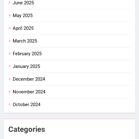
June 2025
May 2025
April 2025
March 2025
February 2025
January 2025
December 2024
November 2024
October 2024
Categories