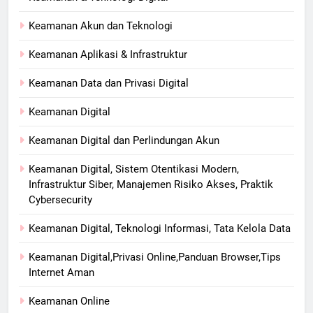
Keamanan Akun dan Teknologi
Keamanan Aplikasi & Infrastruktur
Keamanan Data dan Privasi Digital
Keamanan Digital
Keamanan Digital dan Perlindungan Akun
Keamanan Digital, Sistem Otentikasi Modern,
Infrastruktur Siber, Manajemen Risiko Akses, Praktik
Cybersecurity
Keamanan Digital, Teknologi Informasi, Tata Kelola Data
Keamanan Digital,Privasi Online,Panduan Browser,Tips
Internet Aman
Keamanan Online