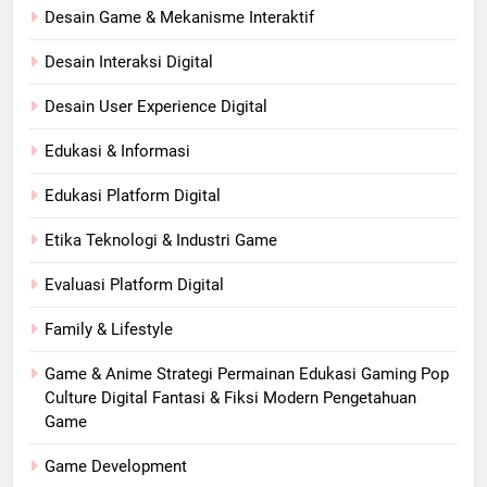
Desain Game & Mekanisme Interaktif
Desain Interaksi Digital
Desain User Experience Digital
Edukasi & Informasi
Edukasi Platform Digital
Etika Teknologi & Industri Game
Evaluasi Platform Digital
Family & Lifestyle
Game & Anime Strategi Permainan Edukasi Gaming Pop
Culture Digital Fantasi & Fiksi Modern Pengetahuan
Game
Game Development