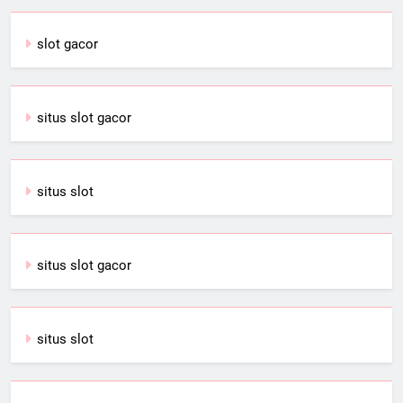
slot gacor
situs slot gacor
situs slot
situs slot gacor
situs slot