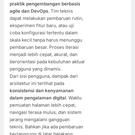
praktik pengembangan berbasis
agile dan DevOps
. Tim teknis
dapat melakukan pembaruan rutin,
eksperimen fitur baru, atau uji
coba konfigurasi tertentu dalam
skala kecil tanpa harus menunggu
pembaruan besar. Proses iterasi
menjadi lebih cepat, akurat, dan
berorientasi pada kebutuhan aktual
pengguna yang dinamis.
Dari sisi pengguna, dampak dari
arsitektur ini terlihat pada
konsistensi dan kenyamanan
dalam pengalaman digital
. Waktu
pemuatan halaman lebih cepat,
navigasi terasa mulus, dan sistem
jarang mengalami gangguan
teknis. Bahkan jika ada pembaruan
berlangsung di latar belakang,