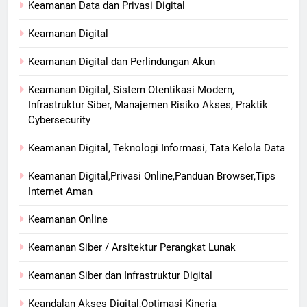
Keamanan Data dan Privasi Digital
Keamanan Digital
Keamanan Digital dan Perlindungan Akun
Keamanan Digital, Sistem Otentikasi Modern,
Infrastruktur Siber, Manajemen Risiko Akses, Praktik
Cybersecurity
Keamanan Digital, Teknologi Informasi, Tata Kelola Data
Keamanan Digital,Privasi Online,Panduan Browser,Tips
Internet Aman
Keamanan Online
Keamanan Siber / Arsitektur Perangkat Lunak
Keamanan Siber dan Infrastruktur Digital
Keandalan Akses Digital,Optimasi Kinerja