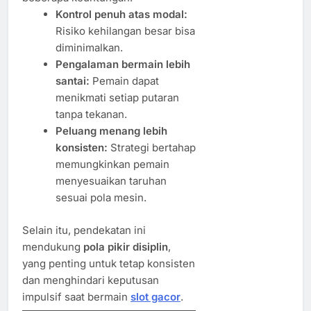
Kontrol penuh atas modal:
Risiko kehilangan besar bisa
diminimalkan.
Pengalaman bermain lebih
santai:
Pemain dapat
menikmati setiap putaran
tanpa tekanan.
Peluang menang lebih
konsisten:
Strategi bertahap
memungkinkan pemain
menyesuaikan taruhan
sesuai pola mesin.
Selain itu, pendekatan ini
mendukung
pola pikir disiplin
,
yang penting untuk tetap konsisten
dan menghindari keputusan
impulsif saat bermain
slot gacor
.