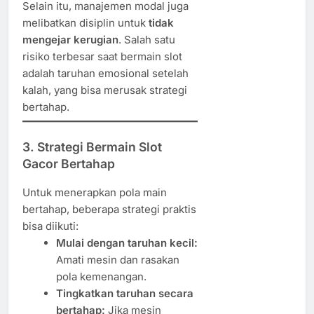
Selain itu, manajemen modal juga
melibatkan disiplin untuk
tidak
mengejar kerugian
. Salah satu
risiko terbesar saat bermain slot
adalah taruhan emosional setelah
kalah, yang bisa merusak strategi
bertahap.
3. Strategi Bermain Slot
Gacor Bertahap
Untuk menerapkan pola main
bertahap, beberapa strategi praktis
bisa diikuti:
Mulai dengan taruhan kecil:
Amati mesin dan rasakan
pola kemenangan.
Tingkatkan taruhan secara
bertahap:
Jika mesin