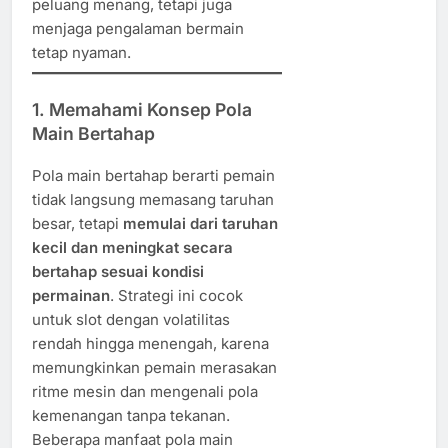
peluang menang, tetapi juga
menjaga pengalaman bermain
tetap nyaman.
1. Memahami Konsep Pola
Main Bertahap
Pola main bertahap berarti pemain
tidak langsung memasang taruhan
besar, tetapi
memulai dari taruhan
kecil dan meningkat secara
bertahap sesuai kondisi
permainan
. Strategi ini cocok
untuk slot dengan volatilitas
rendah hingga menengah, karena
memungkinkan pemain merasakan
ritme mesin dan mengenali pola
kemenangan tanpa tekanan.
Beberapa manfaat pola main