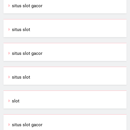
situs slot gacor
situs slot
situs slot gacor
situs slot
slot
situs slot gacor