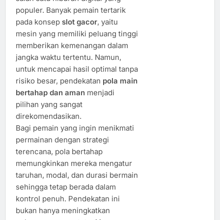
populer. Banyak pemain tertarik
pada konsep
slot gacor
, yaitu
mesin yang memiliki peluang tinggi
memberikan kemenangan dalam
jangka waktu tertentu. Namun,
untuk mencapai hasil optimal tanpa
risiko besar, pendekatan
pola main
bertahap dan aman
menjadi
pilihan yang sangat
direkomendasikan.
Bagi pemain yang ingin menikmati
permainan dengan strategi
terencana, pola bertahap
memungkinkan mereka mengatur
taruhan, modal, dan durasi bermain
sehingga tetap berada dalam
kontrol penuh. Pendekatan ini
bukan hanya meningkatkan