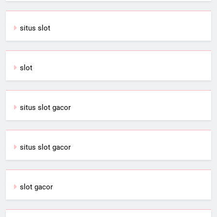
situs slot
slot
situs slot gacor
situs slot gacor
slot gacor