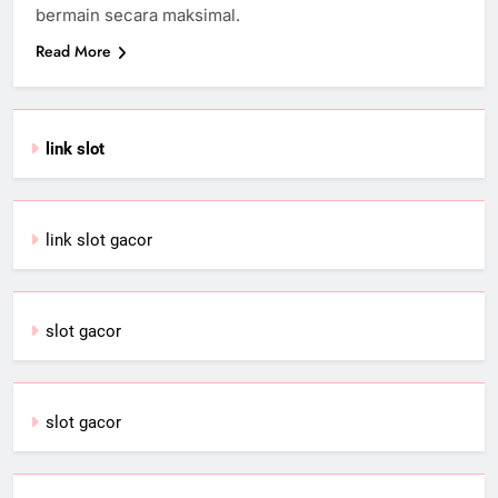
bermain secara maksimal.
Read More
link slot
link slot gacor
slot gacor
slot gacor