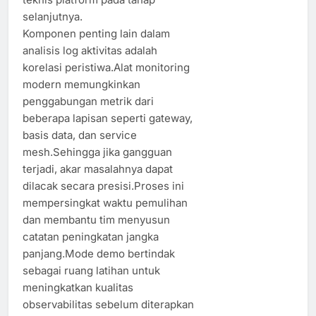
selanjutnya.
Komponen penting lain dalam
analisis log aktivitas adalah
korelasi peristiwa.Alat monitoring
modern memungkinkan
penggabungan metrik dari
beberapa lapisan seperti gateway,
basis data, dan service
mesh.Sehingga jika gangguan
terjadi, akar masalahnya dapat
dilacak secara presisi.Proses ini
mempersingkat waktu pemulihan
dan membantu tim menyusun
catatan peningkatan jangka
panjang.Mode demo bertindak
sebagai ruang latihan untuk
meningkatkan kualitas
observabilitas sebelum diterapkan