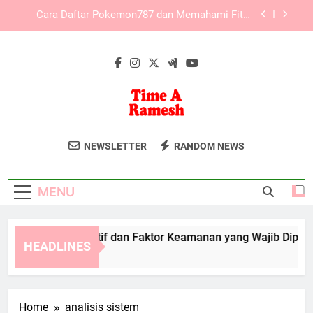
Skip
Kaya787 Link Alternatif dan Komitmen terhadap
to
Kenyamanan Pengguna Digital
content
LAE138 Link Alternatif dengan Sistem Akses
Fleksibel untuk Berbagai Kebutuhan
Edwinslot Alternatif dan Faktor Keamanan yang
Wajib Diperhatikan Pengguna
Cara Daftar Pokemon787 dan Memahami Fitur
Dasarnya
Time A Ramesh
Dapatkan Layanan Kesehatan Dan
Kaya787 Link Alternatif dan Komitmen terhadap
NEWSLETTER
RANDOM NEWS
Kenyamanan Pengguna Digital
Relaksasi Terbaik Di Time Aramesh.
LAE138 Link Alternatif dengan Sistem Akses
Solusi Untuk Tubuh Dan Pikiran Yang
Fleksibel untuk Berbagai Kebutuhan
MENU
Sehat.
winslot Alternatif dan Faktor Keamanan yang Wajib Diperhat
HEADLINES
Months Ago
Home
analisis sistem