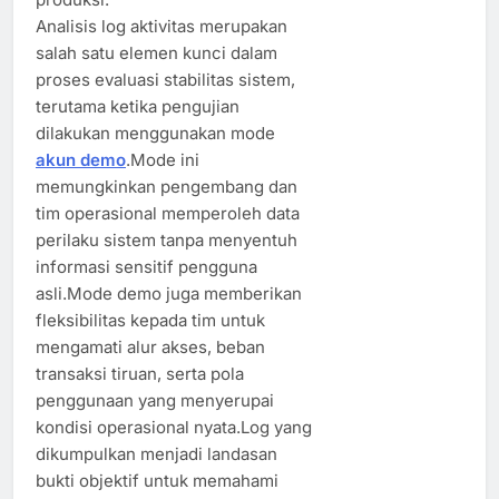
Analisis log aktivitas merupakan
salah satu elemen kunci dalam
proses evaluasi stabilitas sistem,
terutama ketika pengujian
dilakukan menggunakan mode
akun demo
.Mode ini
memungkinkan pengembang dan
tim operasional memperoleh data
perilaku sistem tanpa menyentuh
informasi sensitif pengguna
asli.Mode demo juga memberikan
fleksibilitas kepada tim untuk
mengamati alur akses, beban
transaksi tiruan, serta pola
penggunaan yang menyerupai
kondisi operasional nyata.Log yang
dikumpulkan menjadi landasan
bukti objektif untuk memahami