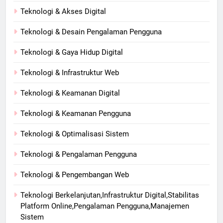
Teknologi & Akses Digital
Teknologi & Desain Pengalaman Pengguna
Teknologi & Gaya Hidup Digital
Teknologi & Infrastruktur Web
Teknologi & Keamanan Digital
Teknologi & Keamanan Pengguna
Teknologi & Optimalisasi Sistem
Teknologi & Pengalaman Pengguna
Teknologi & Pengembangan Web
Teknologi Berkelanjutan,Infrastruktur Digital,Stabilitas
Platform Online,Pengalaman Pengguna,Manajemen
Sistem