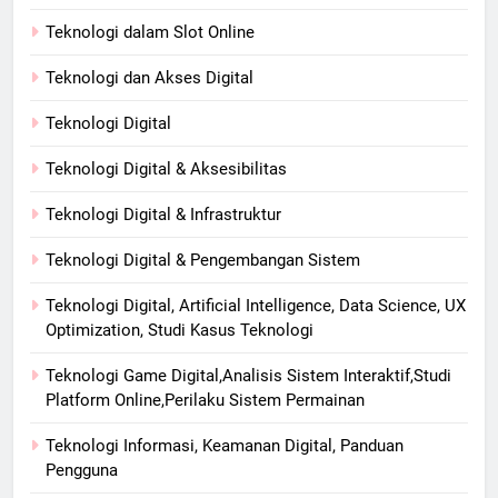
Teknologi dalam Slot Online
Teknologi dan Akses Digital
Teknologi Digital
Teknologi Digital & Aksesibilitas
Teknologi Digital & Infrastruktur
Teknologi Digital & Pengembangan Sistem
Teknologi Digital, Artificial Intelligence, Data Science, UX
Optimization, Studi Kasus Teknologi
Teknologi Game Digital,Analisis Sistem Interaktif,Studi
Platform Online,Perilaku Sistem Permainan
Teknologi Informasi, Keamanan Digital, Panduan
Pengguna