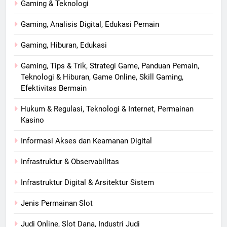
Gaming & Teknologi
Gaming, Analisis Digital, Edukasi Pemain
Gaming, Hiburan, Edukasi
Gaming, Tips & Trik, Strategi Game, Panduan Pemain,
Teknologi & Hiburan, Game Online, Skill Gaming,
Efektivitas Bermain
Hukum & Regulasi, Teknologi & Internet, Permainan
Kasino
Informasi Akses dan Keamanan Digital
Infrastruktur & Observabilitas
Infrastruktur Digital & Arsitektur Sistem
Jenis Permainan Slot
Judi Online, Slot Dana, Industri Judi