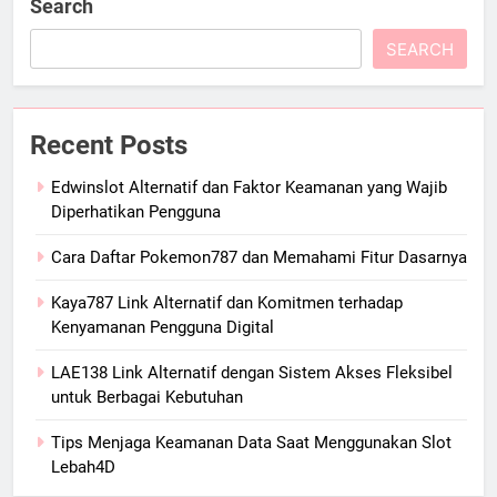
Search
SEARCH
Recent Posts
Edwinslot Alternatif dan Faktor Keamanan yang Wajib
Diperhatikan Pengguna
Cara Daftar Pokemon787 dan Memahami Fitur Dasarnya
Kaya787 Link Alternatif dan Komitmen terhadap
Kenyamanan Pengguna Digital
LAE138 Link Alternatif dengan Sistem Akses Fleksibel
untuk Berbagai Kebutuhan
Tips Menjaga Keamanan Data Saat Menggunakan Slot
Lebah4D