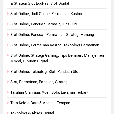
& Strategi Slot Edukasi Slot Digital
Slot Online, Judi Online, Permainan Kasino
Slot Online, Panduan Bermain, Tips Judi
Slot Online, Panduan Permainan, Strategi Menang
Slot Online, Permainan Kasino, Teknologi Permainan
Slot Online, Strategi Gaming, Tips Bermain, Manajemen
Modal, Hiburan Digital
Slot Online, Teknologi Slot, Panduan Slot
Slot, Permainan, Panduan, Strategi
Taruhan Olahraga, Agen Bola, Layanan Terbaik
Tata Kelola Data & Analitik Terapan
Teknologi & Akses Digital