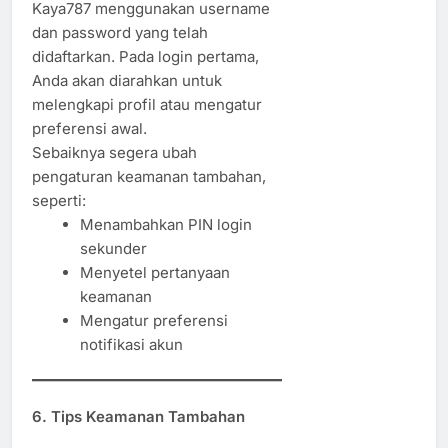
Kaya787 menggunakan username
dan password yang telah
didaftarkan. Pada login pertama,
Anda akan diarahkan untuk
melengkapi profil atau mengatur
preferensi awal.
Sebaiknya segera ubah
pengaturan keamanan tambahan,
seperti:
Menambahkan PIN login
sekunder
Menyetel pertanyaan
keamanan
Mengatur preferensi
notifikasi akun
6.
Tips Keamanan Tambahan