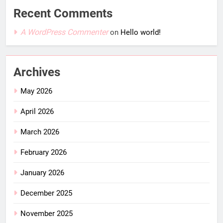
Recent Comments
A WordPress Commenter
on
Hello world!
Archives
May 2026
April 2026
March 2026
February 2026
January 2026
December 2025
November 2025