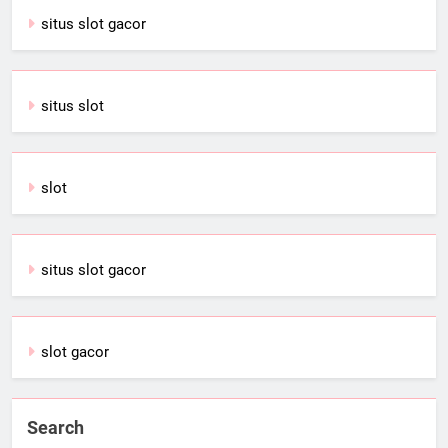
situs slot gacor
situs slot
slot
situs slot gacor
slot gacor
Search