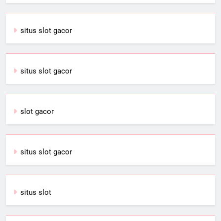
situs slot gacor
situs slot gacor
slot gacor
situs slot gacor
situs slot