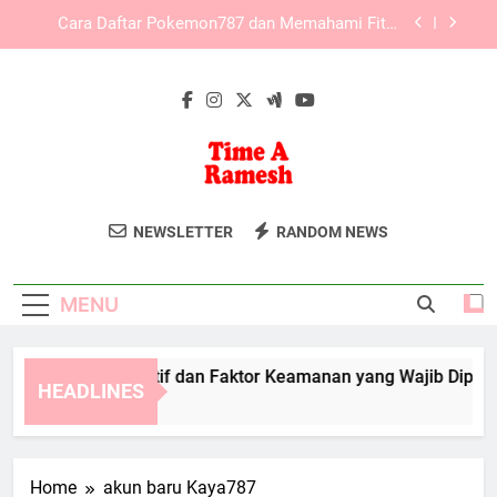
Skip
Kaya787 Link Alternatif dan Komitmen terhadap
to
Kenyamanan Pengguna Digital
content
LAE138 Link Alternatif dengan Sistem Akses
Fleksibel untuk Berbagai Kebutuhan
Edwinslot Alternatif dan Faktor Keamanan yang
Wajib Diperhatikan Pengguna
Cara Daftar Pokemon787 dan Memahami Fitur
Dasarnya
Time A Ramesh
Dapatkan Layanan Kesehatan Dan
Kaya787 Link Alternatif dan Komitmen terhadap
NEWSLETTER
RANDOM NEWS
Kenyamanan Pengguna Digital
Relaksasi Terbaik Di Time Aramesh.
LAE138 Link Alternatif dengan Sistem Akses
Solusi Untuk Tubuh Dan Pikiran Yang
Fleksibel untuk Berbagai Kebutuhan
MENU
Sehat.
winslot Alternatif dan Faktor Keamanan yang Wajib Diperhat
HEADLINES
Months Ago
Home
akun baru Kaya787