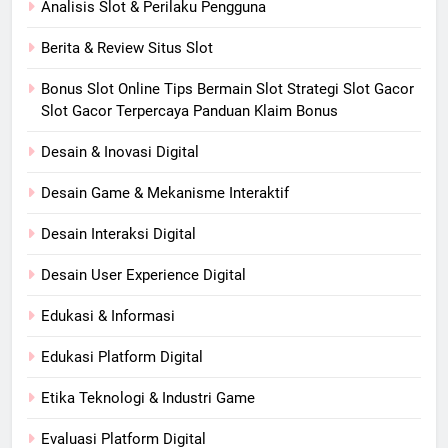
Analisis Slot & Perilaku Pengguna
Berita & Review Situs Slot
Bonus Slot Online Tips Bermain Slot Strategi Slot Gacor
Slot Gacor Terpercaya Panduan Klaim Bonus
Desain & Inovasi Digital
Desain Game & Mekanisme Interaktif
Desain Interaksi Digital
Desain User Experience Digital
Edukasi & Informasi
Edukasi Platform Digital
Etika Teknologi & Industri Game
Evaluasi Platform Digital