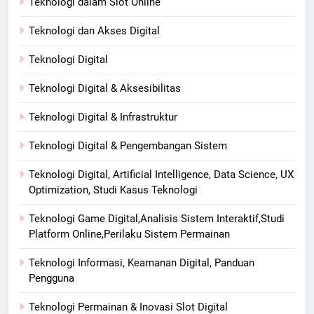
Teknologi dalam Slot Online
Teknologi dan Akses Digital
Teknologi Digital
Teknologi Digital & Aksesibilitas
Teknologi Digital & Infrastruktur
Teknologi Digital & Pengembangan Sistem
Teknologi Digital, Artificial Intelligence, Data Science, UX
Optimization, Studi Kasus Teknologi
Teknologi Game Digital,Analisis Sistem Interaktif,Studi
Platform Online,Perilaku Sistem Permainan
Teknologi Informasi, Keamanan Digital, Panduan
Pengguna
Teknologi Permainan & Inovasi Slot Digital