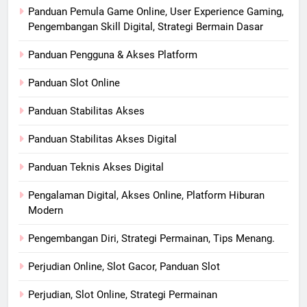
Panduan Pemula Game Online, User Experience Gaming,
Pengembangan Skill Digital, Strategi Bermain Dasar
Panduan Pengguna & Akses Platform
Panduan Slot Online
Panduan Stabilitas Akses
Panduan Stabilitas Akses Digital
Panduan Teknis Akses Digital
Pengalaman Digital, Akses Online, Platform Hiburan
Modern
Pengembangan Diri, Strategi Permainan, Tips Menang.
Perjudian Online, Slot Gacor, Panduan Slot
Perjudian, Slot Online, Strategi Permainan