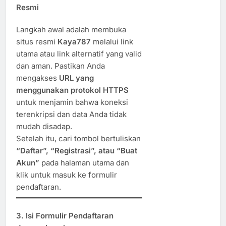
Resmi
Langkah awal adalah membuka
situs resmi
Kaya787
melalui link
utama atau link alternatif yang valid
dan aman. Pastikan Anda
mengakses
URL yang
menggunakan protokol HTTPS
untuk menjamin bahwa koneksi
terenkripsi dan data Anda tidak
mudah disadap.
Setelah itu, cari tombol bertuliskan
“Daftar”, “Registrasi”, atau “Buat
Akun”
pada halaman utama dan
klik untuk masuk ke formulir
pendaftaran.
3.
Isi Formulir Pendaftaran