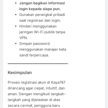
Jangan bagikan informasi
login kepada siapa pun.
Gunakan perangkat pribadi
saat registrasi dan login.
Hindari menggunakan
jaringan Wi-Fi publik tanpa
VPN.
Simpan password
menggunakan manajer kata
sandi terpercaya.
Kesimpulan
Proses registrasi akun di Kaya787
dirancang agar cepat, intuitif, dan
aman. Dengan mengikuti langkah-
langkah yang dijelaskan di atas
secara cermat, pengguna baru