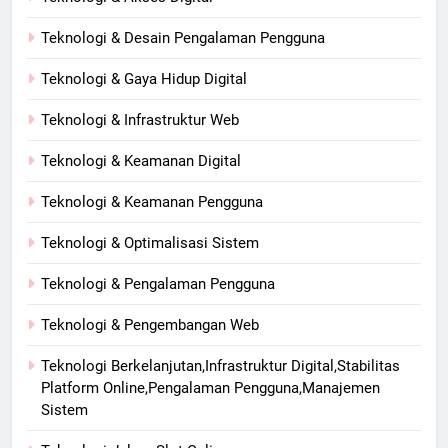
Teknologi & Desain Pengalaman Pengguna
Teknologi & Gaya Hidup Digital
Teknologi & Infrastruktur Web
Teknologi & Keamanan Digital
Teknologi & Keamanan Pengguna
Teknologi & Optimalisasi Sistem
Teknologi & Pengalaman Pengguna
Teknologi & Pengembangan Web
Teknologi Berkelanjutan,Infrastruktur Digital,Stabilitas
Platform Online,Pengalaman Pengguna,Manajemen
Sistem