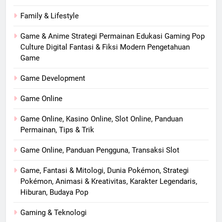
Family & Lifestyle
Game & Anime Strategi Permainan Edukasi Gaming Pop
Culture Digital Fantasi & Fiksi Modern Pengetahuan
Game
Game Development
Game Online
Game Online, Kasino Online, Slot Online, Panduan
Permainan, Tips & Trik
Game Online, Panduan Pengguna, Transaksi Slot
Game, Fantasi & Mitologi, Dunia Pokémon, Strategi
Pokémon, Animasi & Kreativitas, Karakter Legendaris,
Hiburan, Budaya Pop
Gaming & Teknologi