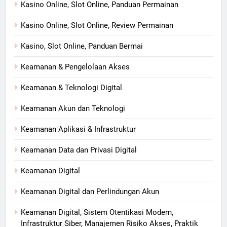
Kasino Online, Slot Online, Panduan Permainan
Kasino Online, Slot Online, Review Permainan
Kasino, Slot Online, Panduan Bermai
Keamanan & Pengelolaan Akses
Keamanan & Teknologi Digital
Keamanan Akun dan Teknologi
Keamanan Aplikasi & Infrastruktur
Keamanan Data dan Privasi Digital
Keamanan Digital
Keamanan Digital dan Perlindungan Akun
Keamanan Digital, Sistem Otentikasi Modern,
Infrastruktur Siber, Manajemen Risiko Akses, Praktik