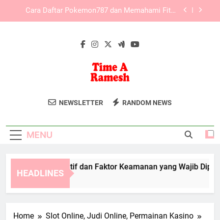
Skip
Kaya787 Link Alternatif dan Komitmen terhadap
to
Kenyamanan Pengguna Digital
content
LAE138 Link Alternatif dengan Sistem Akses
Fleksibel untuk Berbagai Kebutuhan
Edwinslot Alternatif dan Faktor Keamanan yang
Wajib Diperhatikan Pengguna
Cara Daftar Pokemon787 dan Memahami Fitur
Dasarnya
Time A Ramesh
Dapatkan Layanan Kesehatan Dan
Kaya787 Link Alternatif dan Komitmen terhadap
NEWSLETTER
RANDOM NEWS
Kenyamanan Pengguna Digital
Relaksasi Terbaik Di Time Aramesh.
LAE138 Link Alternatif dengan Sistem Akses
Solusi Untuk Tubuh Dan Pikiran Yang
Fleksibel untuk Berbagai Kebutuhan
MENU
Sehat.
dwinslot Alternatif dan Faktor Keamanan yang Wajib Diperha
HEADLINES
 Months Ago
Home
Slot Online, Judi Online, Permainan Kasino