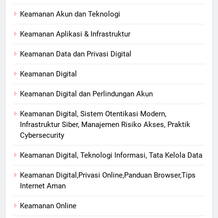
Keamanan Akun dan Teknologi
Keamanan Aplikasi & Infrastruktur
Keamanan Data dan Privasi Digital
Keamanan Digital
Keamanan Digital dan Perlindungan Akun
Keamanan Digital, Sistem Otentikasi Modern,
Infrastruktur Siber, Manajemen Risiko Akses, Praktik
Cybersecurity
Keamanan Digital, Teknologi Informasi, Tata Kelola Data
Keamanan Digital,Privasi Online,Panduan Browser,Tips
Internet Aman
Keamanan Online