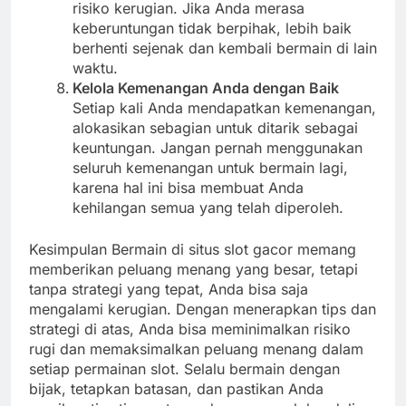
risiko kerugian. Jika Anda merasa
keberuntungan tidak berpihak, lebih baik
berhenti sejenak dan kembali bermain di lain
waktu.
Kelola Kemenangan Anda dengan Baik
Setiap kali Anda mendapatkan kemenangan,
alokasikan sebagian untuk ditarik sebagai
keuntungan. Jangan pernah menggunakan
seluruh kemenangan untuk bermain lagi,
karena hal ini bisa membuat Anda
kehilangan semua yang telah diperoleh.
Kesimpulan Bermain di situs slot gacor memang
memberikan peluang menang yang besar, tetapi
tanpa strategi yang tepat, Anda bisa saja
mengalami kerugian. Dengan menerapkan tips dan
strategi di atas, Anda bisa meminimalkan risiko
rugi dan memaksimalkan peluang menang dalam
setiap permainan slot. Selalu bermain dengan
bijak, tetapkan batasan, dan pastikan Anda