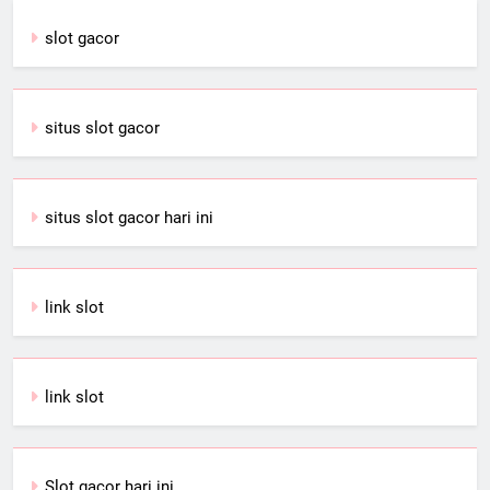
slot gacor
situs slot gacor
situs slot gacor hari ini
link slot
link slot
Slot gacor hari ini