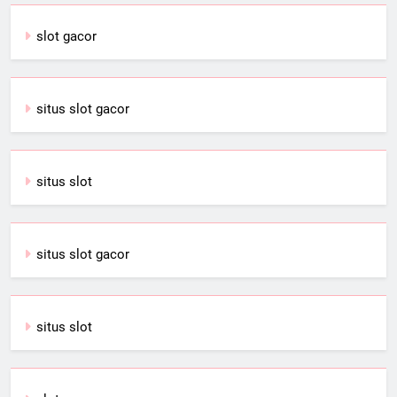
slot gacor
situs slot gacor
situs slot
situs slot gacor
situs slot