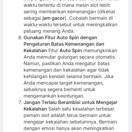
waktu tertentu di mana mesin slot lebih
sering memberikan kemenangan (dikenal
sebagai
jam gacor
). Cobalah bermain di
waktu-waktu tersebut untuk meningkatkan
peluang menang Anda.
Gunakan Fitur Auto Spin dengan
Pengaturan Batas Kemenangan dan
Kekalahan
Fitur
Auto Spin
memungkinkan
Anda memutar gulungan secara otomatis.
Namun, pastikan Anda mengatur batas
kemenangan dan kekalahan agar tidak
kehilangan kendali selama bermain. Jika
Anda mencapai target kemenangan,
sebaiknya segera berhenti untuk
mengamankan keuntungan.
Jangan Terlalu Berambisi untuk Mengejar
Kekalahan
Salah satu kesalahan terbesar
pemain slot adalah terus bermain untuk
mengejar kekalahan sebelumnya. Bermain
dengan emosi hanya akan meningkatkan