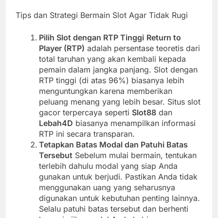
Tips dan Strategi Bermain Slot Agar Tidak Rugi
Pilih Slot dengan RTP Tinggi
Return to
Player (RTP)
adalah persentase teoretis dari
total taruhan yang akan kembali kepada
pemain dalam jangka panjang. Slot dengan
RTP tinggi (di atas 96%) biasanya lebih
menguntungkan karena memberikan
peluang menang yang lebih besar. Situs slot
gacor terpercaya seperti
Slot88
dan
Lebah4D
biasanya menampilkan informasi
RTP ini secara transparan.
Tetapkan Batas Modal dan Patuhi Batas
Tersebut
Sebelum mulai bermain, tentukan
terlebih dahulu modal yang siap Anda
gunakan untuk berjudi. Pastikan Anda tidak
menggunakan uang yang seharusnya
digunakan untuk kebutuhan penting lainnya.
Selalu patuhi batas tersebut dan berhenti