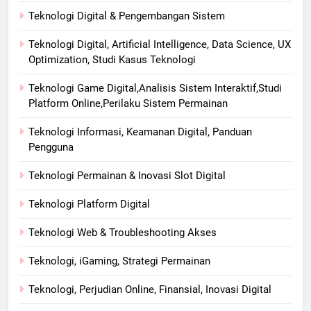
Teknologi Digital & Pengembangan Sistem
Teknologi Digital, Artificial Intelligence, Data Science, UX
Optimization, Studi Kasus Teknologi
Teknologi Game Digital,Analisis Sistem Interaktif,Studi
Platform Online,Perilaku Sistem Permainan
Teknologi Informasi, Keamanan Digital, Panduan
Pengguna
Teknologi Permainan & Inovasi Slot Digital
Teknologi Platform Digital
Teknologi Web & Troubleshooting Akses
Teknologi, iGaming, Strategi Permainan
Teknologi, Perjudian Online, Finansial, Inovasi Digital