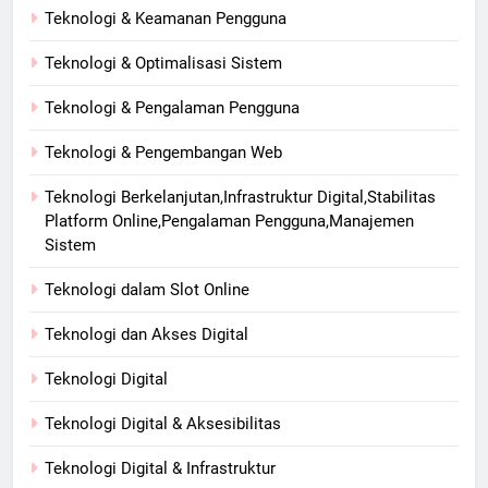
Teknologi & Keamanan Pengguna
Teknologi & Optimalisasi Sistem
Teknologi & Pengalaman Pengguna
Teknologi & Pengembangan Web
Teknologi Berkelanjutan,Infrastruktur Digital,Stabilitas
Platform Online,Pengalaman Pengguna,Manajemen
Sistem
Teknologi dalam Slot Online
Teknologi dan Akses Digital
Teknologi Digital
Teknologi Digital & Aksesibilitas
Teknologi Digital & Infrastruktur