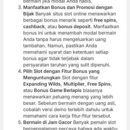
bermain jika modal Anda habis.
Manfaatkan Bonus dan Promosi dengan
Bijak
Banyak situs slot online menawarkan
berbagai bonus menarik seperti
free spins
,
cashback
, atau
bonus deposit
. Manfaatkan
bonus ini untuk menambah modal bermain
Anda tanpa harus mengeluarkan uang
tambahan. Namun, pastikan Anda
memahami syarat dan ketentuan setiap
bonus agar tidak terjebak dalam
persyaratan taruhan yang sulit dipenuhi.
Pilih Slot dengan Fitur Bonus yang
Menguntungkan
Slot dengan fitur
Expanding Wilds
,
Multiplier
,
Free Spins
,
atau
Bonus Game Berlapis
biasanya
menawarkan peluang menang yang lebih
besar. Sebelum bermain dengan uang asli,
cobalah versi demo terlebih dahulu untuk
memahami cara kerja fitur-fitur tersebut.
Bermain di Jam Gacor
Banyak pemain slot
berpengalaman percaya bahwa ada waktu-