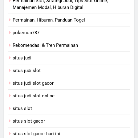
Permainan Slot, Strategi Judi, Tips Slot Online,
Manajemen Modal, Hiburan Digital
Permainan, Hiburan, Panduan Togel
pokemon787
Rekomendasi & Tren Permainan
situs judi
situs judi slot
situs judi slot gacor
situs judi slot online
situs slot
situs slot gacor
situs slot gacor hari ini