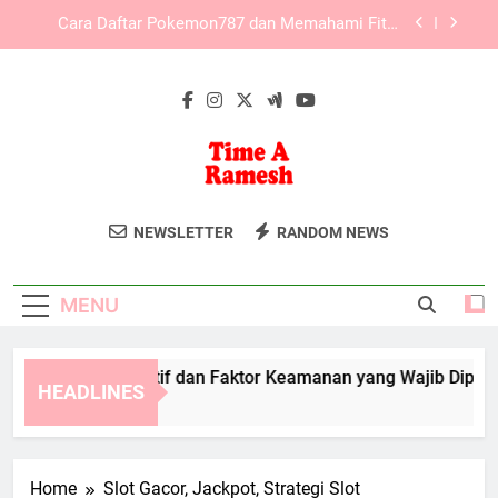
Skip
Kaya787 Link Alternatif dan Komitmen terhadap
to
Kenyamanan Pengguna Digital
content
LAE138 Link Alternatif dengan Sistem Akses
Fleksibel untuk Berbagai Kebutuhan
Edwinslot Alternatif dan Faktor Keamanan yang
Wajib Diperhatikan Pengguna
Cara Daftar Pokemon787 dan Memahami Fitur
Dasarnya
Time A Ramesh
Dapatkan Layanan Kesehatan Dan
Kaya787 Link Alternatif dan Komitmen terhadap
NEWSLETTER
RANDOM NEWS
Kenyamanan Pengguna Digital
Relaksasi Terbaik Di Time Aramesh.
LAE138 Link Alternatif dengan Sistem Akses
Solusi Untuk Tubuh Dan Pikiran Yang
Fleksibel untuk Berbagai Kebutuhan
MENU
Sehat.
winslot Alternatif dan Faktor Keamanan yang Wajib Diperhat
HEADLINES
Months Ago
Home
Slot Gacor, Jackpot, Strategi Slot