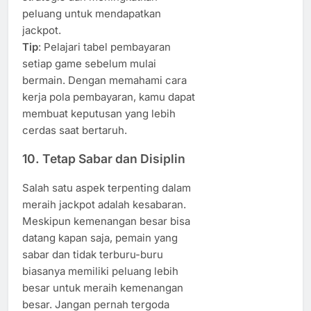
peluang untuk mendapatkan
jackpot.
Tip
: Pelajari tabel pembayaran
setiap game sebelum mulai
bermain. Dengan memahami cara
kerja pola pembayaran, kamu dapat
membuat keputusan yang lebih
cerdas saat bertaruh.
10.
Tetap Sabar dan Disiplin
Salah satu aspek terpenting dalam
meraih jackpot adalah kesabaran.
Meskipun kemenangan besar bisa
datang kapan saja, pemain yang
sabar dan tidak terburu-buru
biasanya memiliki peluang lebih
besar untuk meraih kemenangan
besar. Jangan pernah tergoda