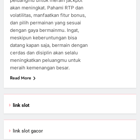
peluangmu untuk meraih jackpot
akan meningkat. Pahami RTP dan
volatilitas, manfaatkan fitur bonus,
dan pilih permainan yang sesuai
dengan gaya bermainmu. Ingat,
meskipun keberuntungan bisa
datang kapan saja, bermain dengan
cerdas dan disiplin akan selalu
meningkatkan peluangmu untuk
meraih kemenangan besar.
Read More
link slot
link slot gacor