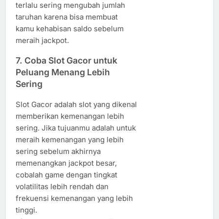
terlalu sering mengubah jumlah
taruhan karena bisa membuat
kamu kehabisan saldo sebelum
meraih jackpot.
7.
Coba Slot Gacor untuk
Peluang Menang Lebih
Sering
Slot Gacor adalah slot yang dikenal
memberikan kemenangan lebih
sering. Jika tujuanmu adalah untuk
meraih kemenangan yang lebih
sering sebelum akhirnya
memenangkan jackpot besar,
cobalah game dengan tingkat
volatilitas lebih rendah dan
frekuensi kemenangan yang lebih
tinggi.