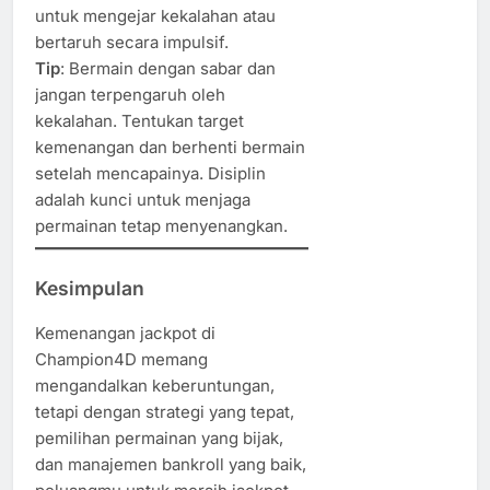
untuk mengejar kekalahan atau
bertaruh secara impulsif.
Tip
: Bermain dengan sabar dan
jangan terpengaruh oleh
kekalahan. Tentukan target
kemenangan dan berhenti bermain
setelah mencapainya. Disiplin
adalah kunci untuk menjaga
permainan tetap menyenangkan.
Kesimpulan
Kemenangan jackpot di
Champion4D memang
mengandalkan keberuntungan,
tetapi dengan strategi yang tepat,
pemilihan permainan yang bijak,
dan manajemen bankroll yang baik,