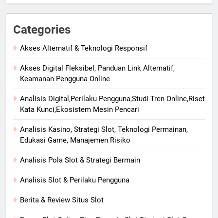
Categories
Akses Alternatif & Teknologi Responsif
Akses Digital Fleksibel, Panduan Link Alternatif,
Keamanan Pengguna Online
Analisis Digital,Perilaku Pengguna,Studi Tren Online,Riset
Kata Kunci,Ekosistem Mesin Pencari
Analisis Kasino, Strategi Slot, Teknologi Permainan,
Edukasi Game, Manajemen Risiko
Analisis Pola Slot & Strategi Bermain
Analisis Slot & Perilaku Pengguna
Berita & Review Situs Slot