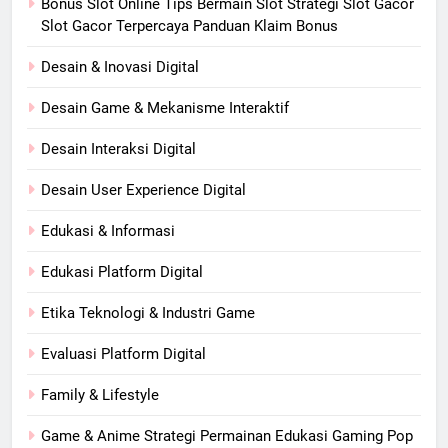
Bonus Slot Online Tips Bermain Slot Strategi Slot Gacor
Slot Gacor Terpercaya Panduan Klaim Bonus
Desain & Inovasi Digital
Desain Game & Mekanisme Interaktif
Desain Interaksi Digital
Desain User Experience Digital
Edukasi & Informasi
Edukasi Platform Digital
Etika Teknologi & Industri Game
Evaluasi Platform Digital
Family & Lifestyle
Game & Anime Strategi Permainan Edukasi Gaming Pop