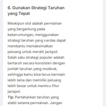
6.
Gunakan Strategi Taruhan
yang Tepat
Meskipun slot adalah permainan
yang bergantung pada
keberuntungan, menggunakan
strategi taruhan yang cerdas dapat
membantu memaksimalkan
peluang untuk meraih jackpot.
Salah satu strategi populer adalah
bertaruh secara konsisten dengan
jumlah taruhan yang moderat,
sehingga kamu bisa terus bermain
lebih lama dan memiliki peluang
lebih besar untuk memicu fitur
jackpot.
Tip
: Pertahankan taruhan yang
stabil selama permainan. Jangan