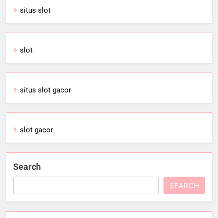
situs slot
slot
situs slot gacor
slot gacor
Search
SEARCH