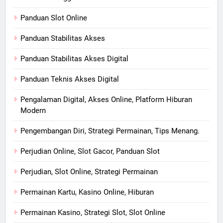
Panduan Slot Online
Panduan Stabilitas Akses
Panduan Stabilitas Akses Digital
Panduan Teknis Akses Digital
Pengalaman Digital, Akses Online, Platform Hiburan
Modern
Pengembangan Diri, Strategi Permainan, Tips Menang.
Perjudian Online, Slot Gacor, Panduan Slot
Perjudian, Slot Online, Strategi Permainan
Permainan Kartu, Kasino Online, Hiburan
Permainan Kasino, Strategi Slot, Slot Online