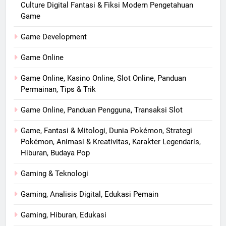
Culture Digital Fantasi & Fiksi Modern Pengetahuan
Game
Game Development
Game Online
Game Online, Kasino Online, Slot Online, Panduan
Permainan, Tips & Trik
Game Online, Panduan Pengguna, Transaksi Slot
Game, Fantasi & Mitologi, Dunia Pokémon, Strategi
Pokémon, Animasi & Kreativitas, Karakter Legendaris,
Hiburan, Budaya Pop
Gaming & Teknologi
Gaming, Analisis Digital, Edukasi Pemain
Gaming, Hiburan, Edukasi