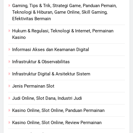
Gaming, Tips & Trik, Strategi Game, Panduan Pemain,
Teknologi & Hiburan, Game Online, Skill Gaming,
Efektivitas Bermain
Hukum & Regulasi, Teknologi & Internet, Permainan
Kasino
Informasi Akses dan Keamanan Digital
Infrastruktur & Observabilitas
Infrastruktur Digital & Arsitektur Sistem
Jenis Permainan Slot
Judi Online, Slot Dana, Industri Judi
Kasino Online, Slot Online, Panduan Permainan
Kasino Online, Slot Online, Review Permainan