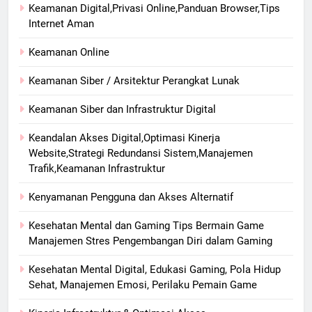
Keamanan Digital,Privasi Online,Panduan Browser,Tips
Internet Aman
Keamanan Online
Keamanan Siber / Arsitektur Perangkat Lunak
Keamanan Siber dan Infrastruktur Digital
Keandalan Akses Digital,Optimasi Kinerja
Website,Strategi Redundansi Sistem,Manajemen
Trafik,Keamanan Infrastruktur
Kenyamanan Pengguna dan Akses Alternatif
Kesehatan Mental dan Gaming Tips Bermain Game
Manajemen Stres Pengembangan Diri dalam Gaming
Kesehatan Mental Digital, Edukasi Gaming, Pola Hidup
Sehat, Manajemen Emosi, Perilaku Pemain Game