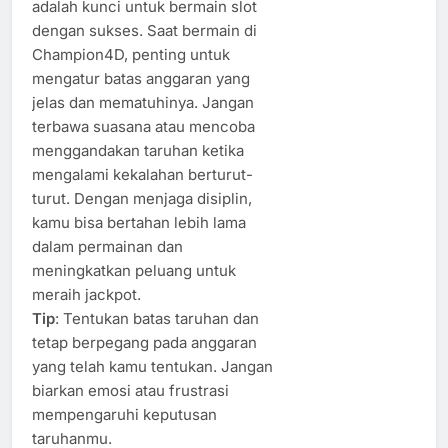
adalah kunci untuk bermain slot
dengan sukses. Saat bermain di
Champion4D, penting untuk
mengatur batas anggaran yang
jelas dan mematuhinya. Jangan
terbawa suasana atau mencoba
menggandakan taruhan ketika
mengalami kekalahan berturut-
turut. Dengan menjaga disiplin,
kamu bisa bertahan lebih lama
dalam permainan dan
meningkatkan peluang untuk
meraih jackpot.
Tip
: Tentukan batas taruhan dan
tetap berpegang pada anggaran
yang telah kamu tentukan. Jangan
biarkan emosi atau frustrasi
mempengaruhi keputusan
taruhanmu.