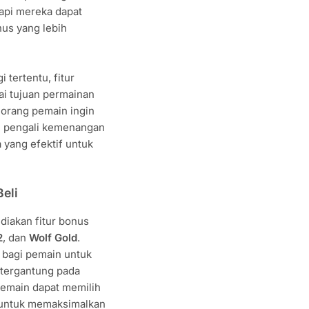
api mereka dapat
nus yang lebih
tertentu, fitur
i tujuan permainan
eorang pemain ingin
 pengali kemenangan
 yang efektif untuk
eli
diakan fitur bonus
2
, dan
Wolf Gold
.
bagi pemain untuk
 tergantung pada
 Pemain dapat memilih
 untuk memaksimalkan