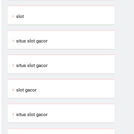
slot
situs slot gacor
situs slot gacor
slot gacor
situs slot gacor