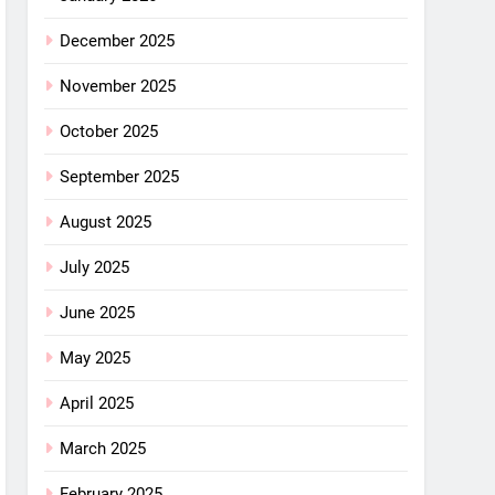
December 2025
November 2025
October 2025
September 2025
August 2025
July 2025
June 2025
May 2025
April 2025
March 2025
February 2025