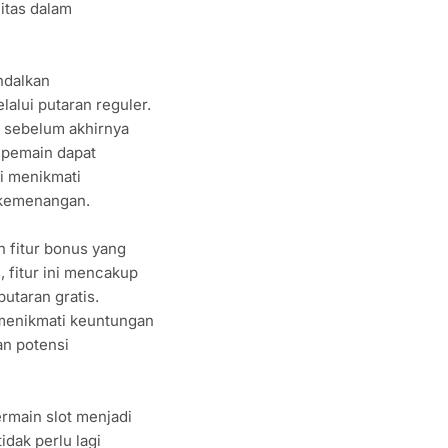
itas dalam
ndalkan
alui putaran reguler.
, sebelum akhirnya
 pemain dapat
i menikmati
i kemenangan.
n fitur bonus yang
 fitur ini mencakup
putaran gratis.
menikmati keuntungan
an potensi
rmain slot menjadi
dak perlu lagi