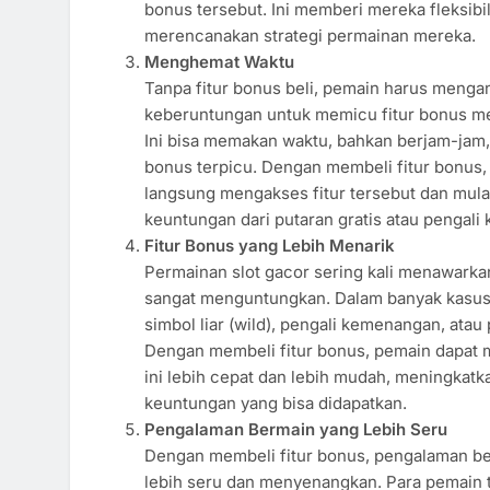
bonus tersebut. Ini memberi mereka fleksibil
merencanakan strategi permainan mereka.
Menghemat Waktu
Tanpa fitur bonus beli, pemain harus menga
keberuntungan untuk memicu fitur bonus mel
Ini bisa memakan waktu, bahkan berjam-jam
bonus terpicu. Dengan membeli fitur bonus,
langsung mengakses fitur tersebut dan mula
keuntungan dari putaran gratis atau pengal
Fitur Bonus yang Lebih Menarik
Permainan slot gacor sering kali menawarka
sangat menguntungkan. Dalam banyak kasus,
simbol liar (wild), pengali kemenangan, atau 
Dengan membeli fitur bonus, pemain dapat 
ini lebih cepat dan lebih mudah, meningkatk
keuntungan yang bisa didapatkan.
Pengalaman Bermain yang Lebih Seru
Dengan membeli fitur bonus, pengalaman be
lebih seru dan menyenangkan. Para pemain ti