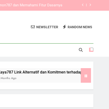
emon787 dan Memahami Fitur Dasarnya
terhadap Kenyamanan Pengguna Digital
es Fleksibel untuk Berbagai Kebutuhan
NEWSLETTER
RANDOM NEWS
anan yang Wajib Diperhatikan Pengguna
lusi Untuk Tubuh Dan Pikiran Yang Sehat.
emon787 dan Memahami Fitur Dasarnya
terhadap Kenyamanan Pengguna Digital
es Fleksibel untuk Berbagai Kebutuhan
 Alternatif dan Komitmen terhadap Kenyamanan Pengguna Dig