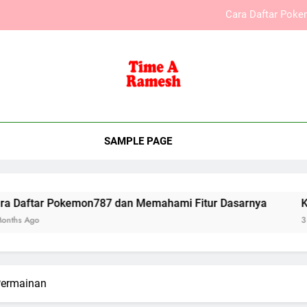
Cara Daftar Pok
Kaya787 Link Alternatif dan Komitmen 
LAE138 Link Alternatif dengan Sistem Aks
e A Ramesh
Edwinslot Alternatif dan Faktor Keam
Layanan Kesehatan Dan Relaksasi Terbaik Di Time Aramesh. So
Cara Daftar Pok
SAMPLE PAGE
Kaya787 Link Alternatif dan Komitmen 
LAE138 Link Alternatif dengan Sistem Aks
okemon787 dan Memahami Fitur Dasarnya
Kaya787 Link
3 Months Ago
 Permainan