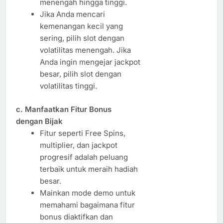
menengah hingga tinggi.
Jika Anda mencari
kemenangan kecil yang
sering, pilih slot dengan
volatilitas menengah. Jika
Anda ingin mengejar jackpot
besar, pilih slot dengan
volatilitas tinggi.
c. Manfaatkan Fitur Bonus
dengan Bijak
Fitur seperti Free Spins,
multiplier, dan jackpot
progresif adalah peluang
terbaik untuk meraih hadiah
besar.
Mainkan mode demo untuk
memahami bagaimana fitur
bonus diaktifkan dan