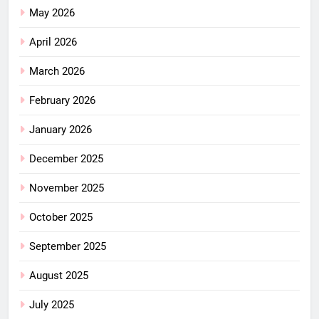
May 2026
April 2026
March 2026
February 2026
January 2026
December 2025
November 2025
October 2025
September 2025
August 2025
July 2025