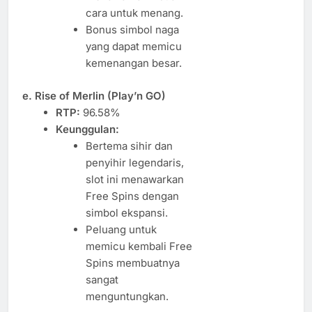
cara untuk menang.
Bonus simbol naga
yang dapat memicu
kemenangan besar.
e. Rise of Merlin (Play’n GO)
RTP:
96.58%
Keunggulan:
Bertema sihir dan
penyihir legendaris,
slot ini menawarkan
Free Spins dengan
simbol ekspansi.
Peluang untuk
memicu kembali Free
Spins membuatnya
sangat
menguntungkan.