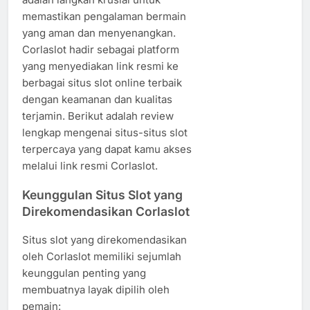
memastikan pengalaman bermain
yang aman dan menyenangkan.
Corlaslot hadir sebagai platform
yang menyediakan link resmi ke
berbagai situs slot online terbaik
dengan keamanan dan kualitas
terjamin. Berikut adalah review
lengkap mengenai situs-situs slot
terpercaya yang dapat kamu akses
melalui link resmi Corlaslot.
Keunggulan Situs Slot yang
Direkomendasikan Corlaslot
Situs slot yang direkomendasikan
oleh Corlaslot memiliki sejumlah
keunggulan penting yang
membuatnya layak dipilih oleh
pemain: