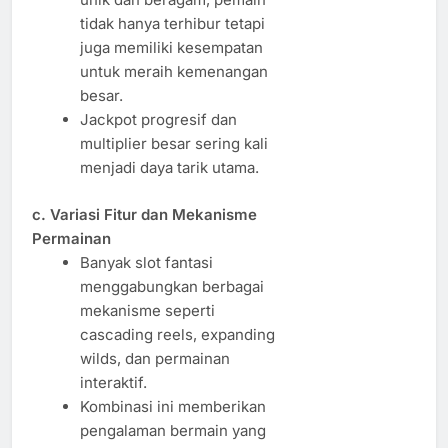
tidak hanya terhibur tetapi
juga memiliki kesempatan
untuk meraih kemenangan
besar.
Jackpot progresif dan
multiplier besar sering kali
menjadi daya tarik utama.
c. Variasi Fitur dan Mekanisme
Permainan
Banyak slot fantasi
menggabungkan berbagai
mekanisme seperti
cascading reels, expanding
wilds, dan permainan
interaktif.
Kombinasi ini memberikan
pengalaman bermain yang