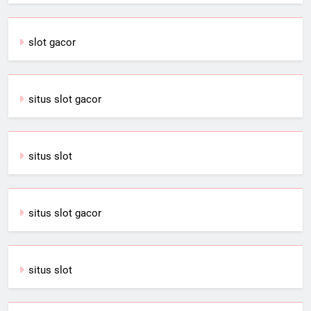
slot gacor
situs slot gacor
situs slot
situs slot gacor
situs slot