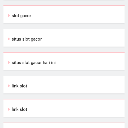
slot gacor
situs slot gacor
situs slot gacor hari ini
link slot
link slot