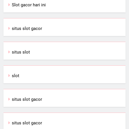
Slot gacor hari ini
situs slot gacor
situs slot
slot
situs slot gacor
situs slot gacor