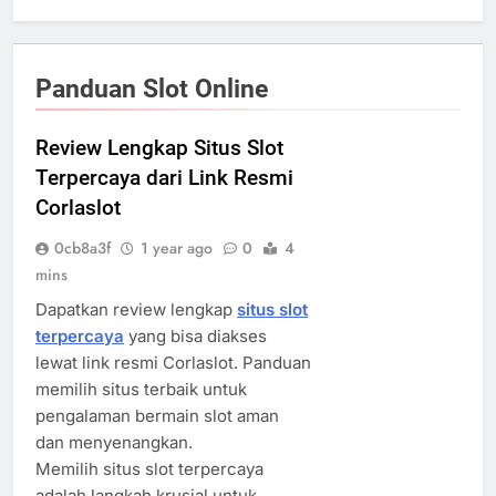
Panduan Slot Online
Review Lengkap Situs Slot
Terpercaya dari Link Resmi
Corlaslot
0cb8a3f
1 year ago
0
4
mins
Dapatkan review lengkap
situs slot
terpercaya
yang bisa diakses
lewat link resmi Corlaslot. Panduan
memilih situs terbaik untuk
pengalaman bermain slot aman
dan menyenangkan.
Memilih situs slot terpercaya
adalah langkah krusial untuk