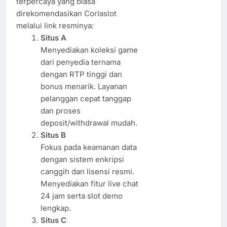
terpercaya yang biasa
direkomendasikan Corlaslot
melalui link resminya:
Situs A
Menyediakan koleksi game
dari penyedia ternama
dengan RTP tinggi dan
bonus menarik. Layanan
pelanggan cepat tanggap
dan proses
deposit/withdrawal mudah.
Situs B
Fokus pada keamanan data
dengan sistem enkripsi
canggih dan lisensi resmi.
Menyediakan fitur live chat
24 jam serta slot demo
lengkap.
Situs C