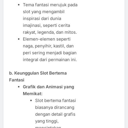
Tema fantasi merujuk pada
slot yang mengambil
inspirasi dari dunia
imajinasi, seperti cerita
rakyat, legenda, dan mitos.
Elemen-elemen seperti
naga, penyihir, kastil, dan
peri sering menjadi bagian
integral dari permainan ini.
b. Keunggulan Slot Bertema
Fantasi
Grafik dan Animasi yang
Memikat:
Slot bertema fantasi
biasanya dirancang
dengan detail grafis
yang tinggi,
menciptakan