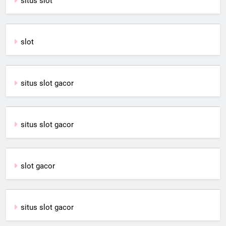
situs slot
slot
situs slot gacor
situs slot gacor
slot gacor
situs slot gacor