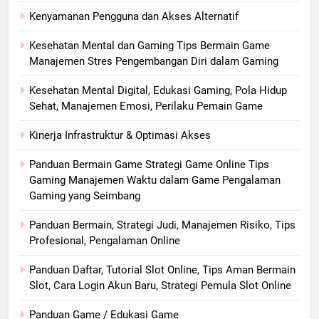
Kenyamanan Pengguna dan Akses Alternatif
Kesehatan Mental dan Gaming Tips Bermain Game
Manajemen Stres Pengembangan Diri dalam Gaming
Kesehatan Mental Digital, Edukasi Gaming, Pola Hidup
Sehat, Manajemen Emosi, Perilaku Pemain Game
Kinerja Infrastruktur & Optimasi Akses
Panduan Bermain Game Strategi Game Online Tips
Gaming Manajemen Waktu dalam Game Pengalaman
Gaming yang Seimbang
Panduan Bermain, Strategi Judi, Manajemen Risiko, Tips
Profesional, Pengalaman Online
Panduan Daftar, Tutorial Slot Online, Tips Aman Bermain
Slot, Cara Login Akun Baru, Strategi Pemula Slot Online
Panduan Game / Edukasi Game