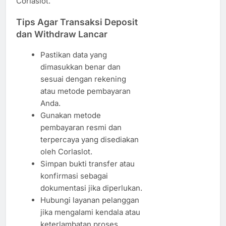
Corlaslot.
Tips Agar Transaksi Deposit
dan Withdraw Lancar
Pastikan data yang
dimasukkan benar dan
sesuai dengan rekening
atau metode pembayaran
Anda.
Gunakan metode
pembayaran resmi dan
terpercaya yang disediakan
oleh Corlaslot.
Simpan bukti transfer atau
konfirmasi sebagai
dokumentasi jika diperlukan.
Hubungi layanan pelanggan
jika mengalami kendala atau
keterlambatan proses.