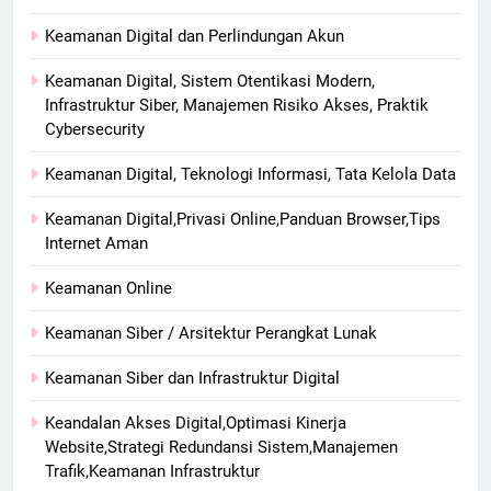
Keamanan Digital dan Perlindungan Akun
Keamanan Digital, Sistem Otentikasi Modern,
Infrastruktur Siber, Manajemen Risiko Akses, Praktik
Cybersecurity
Keamanan Digital, Teknologi Informasi, Tata Kelola Data
Keamanan Digital,Privasi Online,Panduan Browser,Tips
Internet Aman
Keamanan Online
Keamanan Siber / Arsitektur Perangkat Lunak
Keamanan Siber dan Infrastruktur Digital
Keandalan Akses Digital,Optimasi Kinerja
Website,Strategi Redundansi Sistem,Manajemen
Trafik,Keamanan Infrastruktur