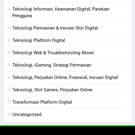
Teknologi Informasi, Keamanan Digital, Panduan
Pengguna
Teknologi Permainan & Inovasi Slot Digital
Teknologi Platform Digital
Teknologi Web & Troubleshooting Akses
Teknologi, iGaming, Strategi Permainan
Teknologi, Perjudian Online, Finansial, Inovasi Digital
Teknologi, Slot Games, Perjudian Online
Transformasi Platform Digital
Uncategorized