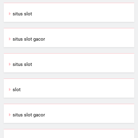
situs slot
situs slot gacor
situs slot
slot
situs slot gacor