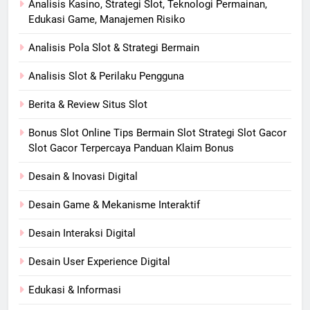
Analisis Kasino, Strategi Slot, Teknologi Permainan,
Edukasi Game, Manajemen Risiko
Analisis Pola Slot & Strategi Bermain
Analisis Slot & Perilaku Pengguna
Berita & Review Situs Slot
Bonus Slot Online Tips Bermain Slot Strategi Slot Gacor
Slot Gacor Terpercaya Panduan Klaim Bonus
Desain & Inovasi Digital
Desain Game & Mekanisme Interaktif
Desain Interaksi Digital
Desain User Experience Digital
Edukasi & Informasi