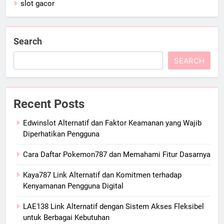
slot gacor
Search
SEARCH
Recent Posts
Edwinslot Alternatif dan Faktor Keamanan yang Wajib
Diperhatikan Pengguna
Cara Daftar Pokemon787 dan Memahami Fitur Dasarnya
Kaya787 Link Alternatif dan Komitmen terhadap
Kenyamanan Pengguna Digital
LAE138 Link Alternatif dengan Sistem Akses Fleksibel
untuk Berbagai Kebutuhan