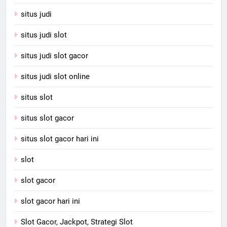
situs judi
situs judi slot
situs judi slot gacor
situs judi slot online
situs slot
situs slot gacor
situs slot gacor hari ini
slot
slot gacor
slot gacor hari ini
Slot Gacor, Jackpot, Strategi Slot