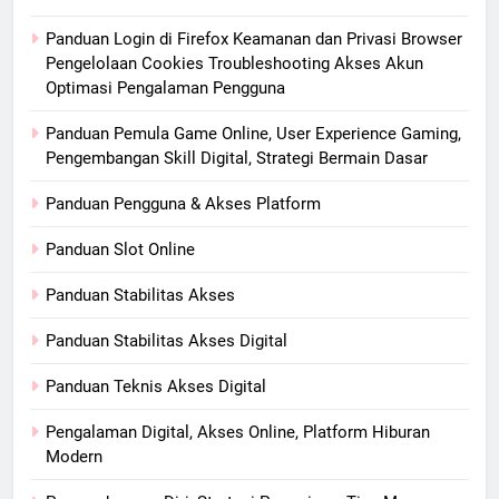
Panduan Login di Firefox Keamanan dan Privasi Browser
Pengelolaan Cookies Troubleshooting Akses Akun
Optimasi Pengalaman Pengguna
Panduan Pemula Game Online, User Experience Gaming,
Pengembangan Skill Digital, Strategi Bermain Dasar
Panduan Pengguna & Akses Platform
Panduan Slot Online
Panduan Stabilitas Akses
Panduan Stabilitas Akses Digital
Panduan Teknis Akses Digital
Pengalaman Digital, Akses Online, Platform Hiburan
Modern