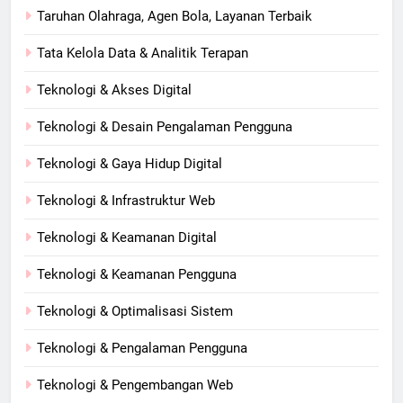
Taruhan Olahraga, Agen Bola, Layanan Terbaik
Tata Kelola Data & Analitik Terapan
Teknologi & Akses Digital
Teknologi & Desain Pengalaman Pengguna
Teknologi & Gaya Hidup Digital
Teknologi & Infrastruktur Web
Teknologi & Keamanan Digital
Teknologi & Keamanan Pengguna
Teknologi & Optimalisasi Sistem
Teknologi & Pengalaman Pengguna
Teknologi & Pengembangan Web