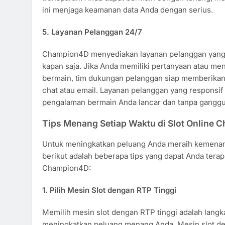
ini menjaga keamanan data Anda dengan serius.
5.
Layanan Pelanggan 24/7
Champion4D menyediakan layanan pelanggan yang
kapan saja. Jika Anda memiliki pertanyaan atau me
bermain, tim dukungan pelanggan siap memberikan 
chat atau email. Layanan pelanggan yang responsi
pengalaman bermain Anda lancar dan tanpa ganggu
Tips Menang Setiap Waktu di Slot Online
Untuk meningkatkan peluang Anda meraih kemenan
berikut adalah beberapa tips yang dapat Anda terap
Champion4D:
1.
Pilih Mesin Slot dengan RTP Tinggi
Memilih mesin slot dengan RTP tinggi adalah lang
meningkatkan peluang menang Anda. Mesin slot de