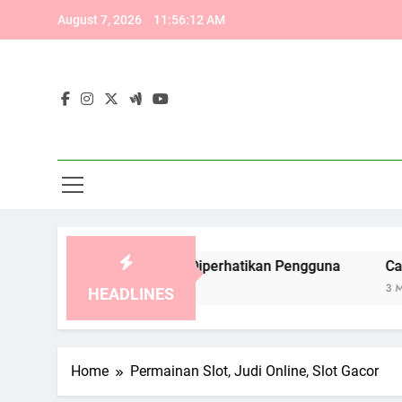
Skip
August 7, 2026
11:56:13 AM
to
content
Tim
Dapatkan 
manan yang Wajib Diperhatikan Pengguna
Cara Daftar P
3 Months Ago
HEADLINES
Home
Permainan Slot, Judi Online, Slot Gacor