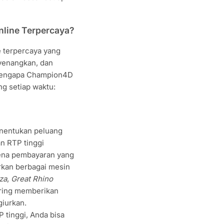
line Terpercaya?
e terpercaya yang
yenangkan, dan
 mengapa Champion4D
ng setiap waktu:
enentukan peluang
n RTP tinggi
ena pembayaran yang
rkan berbagai mesin
za
,
Great Rhino
ering memberikan
iurkan.
 tinggi, Anda bisa