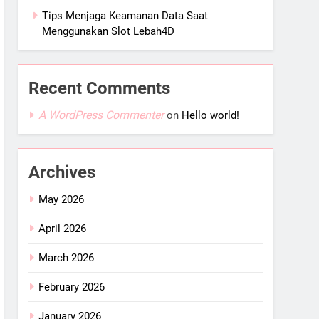
Tips Menjaga Keamanan Data Saat
Menggunakan Slot Lebah4D
Recent Comments
A WordPress Commenter
on
Hello world!
Archives
May 2026
April 2026
March 2026
February 2026
January 2026