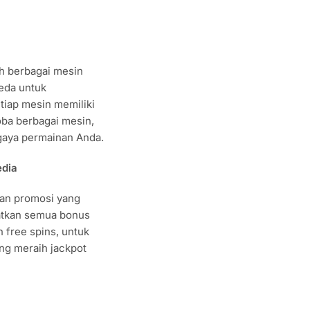
ah berbagai mesin
eda untuk
iap mesin memiliki
ba berbagai mesin,
aya permainan Anda.
edia
an promosi yang
atkan semua bonus
n free spins, untuk
g meraih jackpot