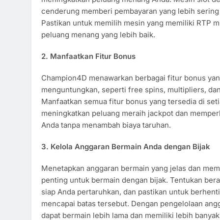
cenderung memberi pembayaran yang lebih sering 
Pastikan untuk memilih mesin yang memiliki RTP 
peluang menang yang lebih baik.
2.
Manfaatkan Fitur Bonus
Champion4D menawarkan berbagai fitur bonus yan
menguntungkan, seperti free spins, multipliers, da
Manfaatkan semua fitur bonus yang tersedia di seti
meningkatkan peluang meraih jackpot dan mempe
Anda tanpa menambah biaya taruhan.
3.
Kelola Anggaran Bermain Anda dengan Bijak
Menetapkan anggaran bermain yang jelas dan mem
penting untuk bermain dengan bijak. Tentukan ber
siap Anda pertaruhkan, dan pastikan untuk berhenti
mencapai batas tersebut. Dengan pengelolaan angg
dapat bermain lebih lama dan memiliki lebih banya