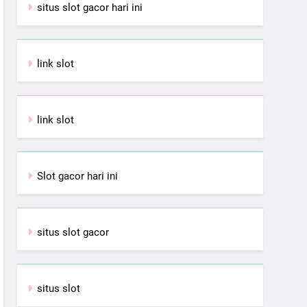
situs slot gacor hari ini
link slot
link slot
Slot gacor hari ini
situs slot gacor
situs slot