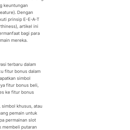
ng keuntungan
feature). Dengan
ti prinsip E-E-A-T
hiness), artikel ini
ermanfaat bagi para
rmain mereka.
vasi terbaru dalam
cu fitur bonus dalam
apatkan simbol
a fitur bonus beli,
s ke fitur bonus
, simbol khusus, atau
uang pemain untuk
pa permainan slot
k membeli putaran