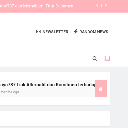
emon787 dan Memahami Fitur Dasarnya
terhadap Kenyamanan Pengguna Digital
es Fleksibel untuk Berbagai Kebutuhan
NEWSLETTER
RANDOM NEWS
anan yang Wajib Diperhatikan Pengguna
lusi Untuk Tubuh Dan Pikiran Yang Sehat.
emon787 dan Memahami Fitur Dasarnya
terhadap Kenyamanan Pengguna Digital
es Fleksibel untuk Berbagai Kebutuhan
 Alternatif dan Komitmen terhadap Kenyamanan Pengguna Dig