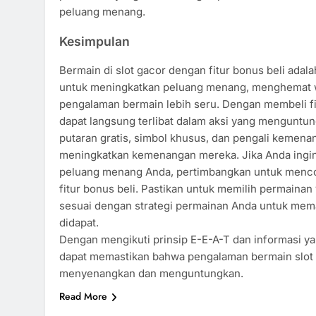
peluang menang.
Kesimpulan
Bermain di slot gacor dengan fitur bonus beli adal
untuk meningkatkan peluang menang, menghemat 
pengalaman bermain lebih seru. Dengan membeli f
dapat langsung terlibat dalam aksi yang menguntu
putaran gratis, simbol khusus, dan pengali kemena
meningkatkan kemenangan mereka. Jika Anda ingi
peluang menang Anda, pertimbangkan untuk menco
fitur bonus beli. Pastikan untuk memilih permainan
sesuai dengan strategi permainan Anda untuk mem
didapat.
Dengan mengikuti prinsip E-E-A-T dan informasi y
dapat memastikan bahwa pengalaman bermain slot 
menyenangkan dan menguntungkan.
Read More