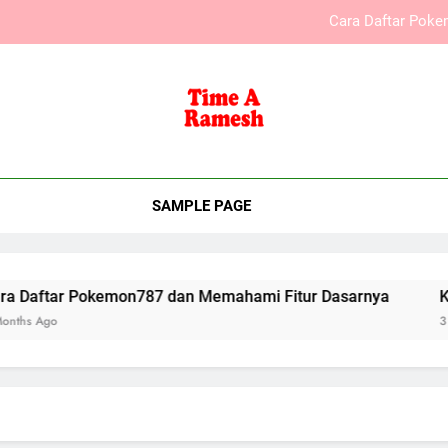
Cara Daftar Pok
Kaya787 Link Alternatif dan Komitmen 
LAE138 Link Alternatif dengan Sistem Aks
e A Ramesh
Edwinslot Alternatif dan Faktor Keam
Layanan Kesehatan Dan Relaksasi Terbaik Di Time Aramesh. So
Cara Daftar Pok
SAMPLE PAGE
Kaya787 Link Alternatif dan Komitmen 
LAE138 Link Alternatif dengan Sistem Aks
Pokemon787 dan Memahami Fitur Dasarnya
Kaya787 Link
3 Months Ago