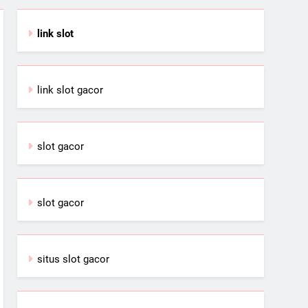
link slot
link slot gacor
slot gacor
slot gacor
situs slot gacor