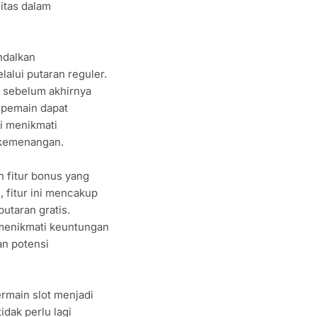
itas dalam
ndalkan
alui putaran reguler.
, sebelum akhirnya
 pemain dapat
i menikmati
i kemenangan.
n fitur bonus yang
 fitur ini mencakup
putaran gratis.
menikmati keuntungan
an potensi
rmain slot menjadi
dak perlu lagi