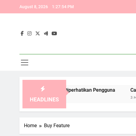
Skip
August 8, 2026
1:27:55 PM
to
content
Tim
Dapatkan 
amanan yang Wajib Diperhatikan Pengguna
Cara Daftar 
3 Months Ago
HEADLINES
Home
Buy Feature