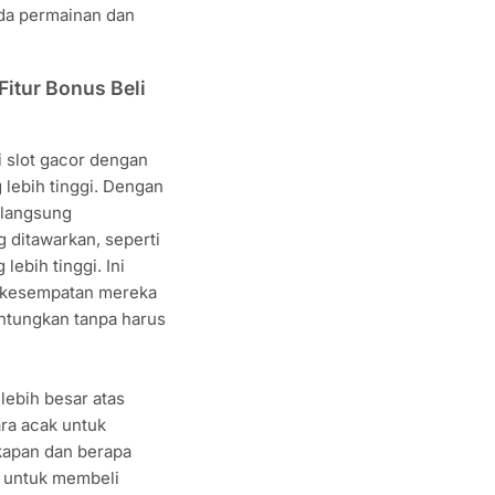
ada permainan dan
itur Bonus Beli
i slot gacor dengan
 lebih tinggi. Dengan
 langsung
 ditawarkan, seperti
ebih tinggi. Ini
 kesempatan mereka
tungkan tanpa harus
lebih besar atas
ra acak untuk
kapan dan berapa
n untuk membeli