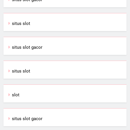
situs slot
situs slot gacor
situs slot
slot
situs slot gacor