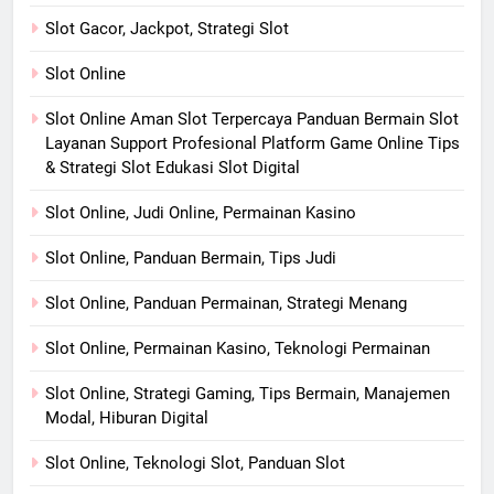
Slot Gacor, Jackpot, Strategi Slot
Slot Online
Slot Online Aman Slot Terpercaya Panduan Bermain Slot
Layanan Support Profesional Platform Game Online Tips
& Strategi Slot Edukasi Slot Digital
Slot Online, Judi Online, Permainan Kasino
Slot Online, Panduan Bermain, Tips Judi
Slot Online, Panduan Permainan, Strategi Menang
Slot Online, Permainan Kasino, Teknologi Permainan
Slot Online, Strategi Gaming, Tips Bermain, Manajemen
Modal, Hiburan Digital
Slot Online, Teknologi Slot, Panduan Slot