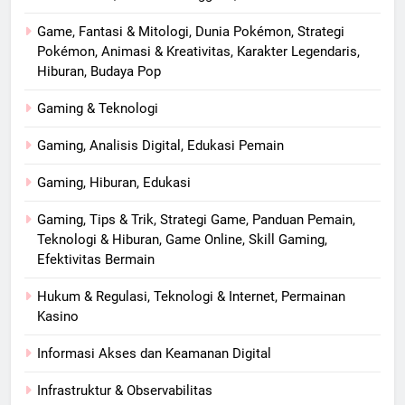
Game, Fantasi & Mitologi, Dunia Pokémon, Strategi
Pokémon, Animasi & Kreativitas, Karakter Legendaris,
Hiburan, Budaya Pop
Gaming & Teknologi
Gaming, Analisis Digital, Edukasi Pemain
Gaming, Hiburan, Edukasi
Gaming, Tips & Trik, Strategi Game, Panduan Pemain,
Teknologi & Hiburan, Game Online, Skill Gaming,
Efektivitas Bermain
Hukum & Regulasi, Teknologi & Internet, Permainan
Kasino
Informasi Akses dan Keamanan Digital
Infrastruktur & Observabilitas