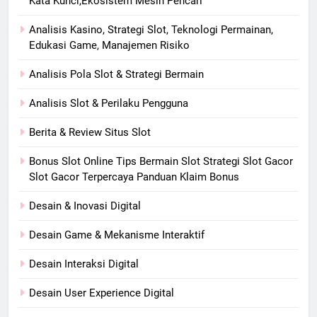
Kata Kunci,Ekosistem Mesin Pencari
Analisis Kasino, Strategi Slot, Teknologi Permainan,
Edukasi Game, Manajemen Risiko
Analisis Pola Slot & Strategi Bermain
Analisis Slot & Perilaku Pengguna
Berita & Review Situs Slot
Bonus Slot Online Tips Bermain Slot Strategi Slot Gacor
Slot Gacor Terpercaya Panduan Klaim Bonus
Desain & Inovasi Digital
Desain Game & Mekanisme Interaktif
Desain Interaksi Digital
Desain User Experience Digital