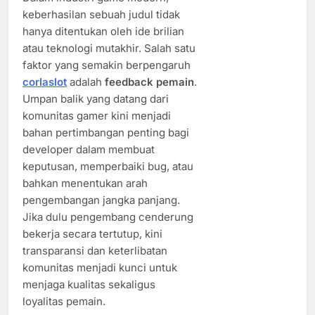
keberhasilan sebuah judul tidak
hanya ditentukan oleh ide brilian
atau teknologi mutakhir. Salah satu
faktor yang semakin berpengaruh
corlaslot
adalah
feedback pemain
.
Umpan balik yang datang dari
komunitas gamer kini menjadi
bahan pertimbangan penting bagi
developer dalam membuat
keputusan, memperbaiki bug, atau
bahkan menentukan arah
pengembangan jangka panjang.
Jika dulu pengembang cenderung
bekerja secara tertutup, kini
transparansi dan keterlibatan
komunitas menjadi kunci untuk
menjaga kualitas sekaligus
loyalitas pemain.