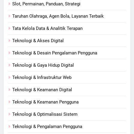
Slot, Permainan, Panduan, Strategi
Taruhan Olahraga, Agen Bola, Layanan Terbaik
Tata Kelola Data & Analitik Terapan
Teknologi & Akses Digital
Teknologi & Desain Pengalaman Pengguna
Teknologi & Gaya Hidup Digital
Teknologi & Infrastruktur Web
Teknologi & Keamanan Digital
Teknologi & Keamanan Pengguna
Teknologi & Optimalisasi Sistem
Teknologi & Pengalaman Pengguna