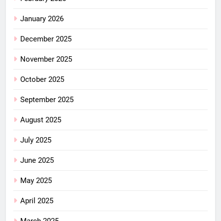
January 2026
December 2025
November 2025
October 2025
September 2025
August 2025
July 2025
June 2025
May 2025
April 2025