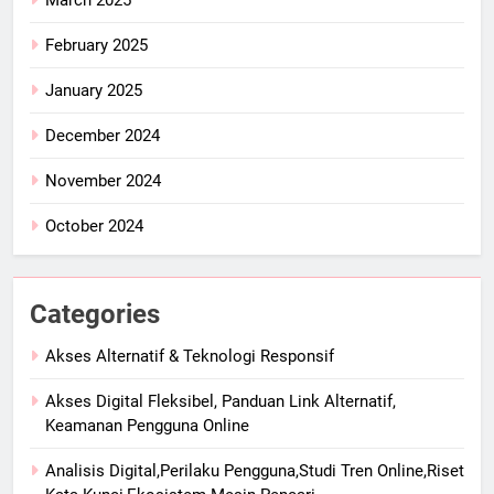
March 2025
February 2025
January 2025
December 2024
November 2024
October 2024
Categories
Akses Alternatif & Teknologi Responsif
Akses Digital Fleksibel, Panduan Link Alternatif,
Keamanan Pengguna Online
Analisis Digital,Perilaku Pengguna,Studi Tren Online,Riset