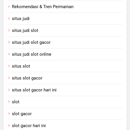
Rekomendasi & Tren Permainan
situs judi
situs judi slot
situs judi slot gacor
situs judi slot online
situs slot
situs slot gacor
situs slot gacor hari ini
slot
slot gacor
slot gacor hari ini