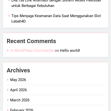
LAE138 Link Alternatif dengan Sistem Akses Fleksibel
untuk Berbagai Kebutuhan
Tips Menjaga Keamanan Data Saat Menggunakan Slot
Lebah4D
Recent Comments
A WordPress Commenter
on
Hello world!
Archives
May 2026
April 2026
March 2026
February 2026