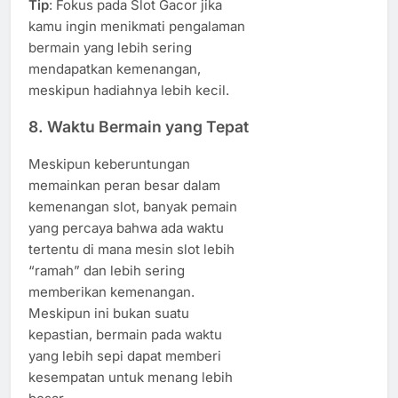
Tip
: Fokus pada Slot Gacor jika
kamu ingin menikmati pengalaman
bermain yang lebih sering
mendapatkan kemenangan,
meskipun hadiahnya lebih kecil.
8.
Waktu Bermain yang Tepat
Meskipun keberuntungan
memainkan peran besar dalam
kemenangan slot, banyak pemain
yang percaya bahwa ada waktu
tertentu di mana mesin slot lebih
“ramah” dan lebih sering
memberikan kemenangan.
Meskipun ini bukan suatu
kepastian, bermain pada waktu
yang lebih sepi dapat memberi
kesempatan untuk menang lebih