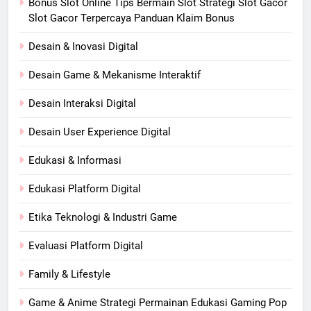
Bonus Slot Online Tips Bermain Slot Strategi Slot Gacor
Slot Gacor Terpercaya Panduan Klaim Bonus
Desain & Inovasi Digital
Desain Game & Mekanisme Interaktif
Desain Interaksi Digital
Desain User Experience Digital
Edukasi & Informasi
Edukasi Platform Digital
Etika Teknologi & Industri Game
Evaluasi Platform Digital
Family & Lifestyle
Game & Anime Strategi Permainan Edukasi Gaming Pop