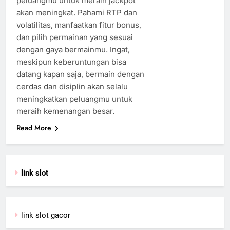
peluangmu untuk meraih jackpot
akan meningkat. Pahami RTP dan
volatilitas, manfaatkan fitur bonus,
dan pilih permainan yang sesuai
dengan gaya bermainmu. Ingat,
meskipun keberuntungan bisa
datang kapan saja, bermain dengan
cerdas dan disiplin akan selalu
meningkatkan peluangmu untuk
meraih kemenangan besar.
Read More
link slot
link slot gacor