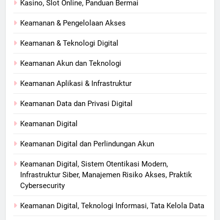
Kasino, Slot Online, Panduan Bermai
Keamanan & Pengelolaan Akses
Keamanan & Teknologi Digital
Keamanan Akun dan Teknologi
Keamanan Aplikasi & Infrastruktur
Keamanan Data dan Privasi Digital
Keamanan Digital
Keamanan Digital dan Perlindungan Akun
Keamanan Digital, Sistem Otentikasi Modern,
Infrastruktur Siber, Manajemen Risiko Akses, Praktik
Cybersecurity
Keamanan Digital, Teknologi Informasi, Tata Kelola Data