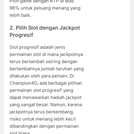
Pilih game dengan RTP di atas
96% untuk peluang menang yang
lebih baik.
2.
Pilih Slot dengan Jackpot
Progresif
Slot progresif adalah jenis
permainan slot di mana jackpotnya
terus bertambah seiring dengan
bertambahnya jumlah taruhan yang
dilakukan oleh para pemain. Di
Champion4D, ada berbagai pilihan
permainan slot progresif yang
dapat menawarkan hadiah jackpot
yang sangat besar. Namun, karena
jackpotnya terus berkembang,
risiko untuk menang lebih kecil
dibandingkan dengan permainan
slot biasa.