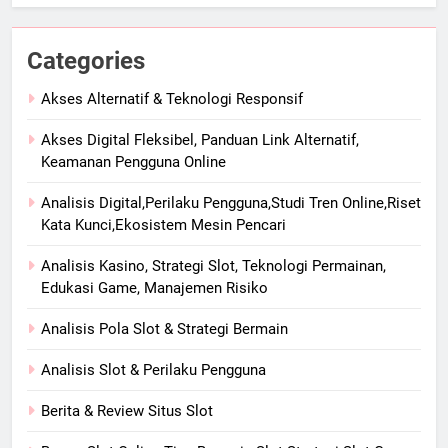
Categories
Akses Alternatif & Teknologi Responsif
Akses Digital Fleksibel, Panduan Link Alternatif,
Keamanan Pengguna Online
Analisis Digital,Perilaku Pengguna,Studi Tren Online,Riset
Kata Kunci,Ekosistem Mesin Pencari
Analisis Kasino, Strategi Slot, Teknologi Permainan,
Edukasi Game, Manajemen Risiko
Analisis Pola Slot & Strategi Bermain
Analisis Slot & Perilaku Pengguna
Berita & Review Situs Slot