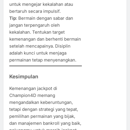
untuk mengejar kekalahan atau
bertaruh secara impulsif.
Tip
: Bermain dengan sabar dan
jangan terpengaruh oleh
kekalahan. Tentukan target
kemenangan dan berhenti bermain
setelah mencapainya. Disiplin
adalah kunci untuk menjaga
permainan tetap menyenangkan.
Kesimpulan
Kemenangan jackpot di
Champion4D memang
mengandalkan keberuntungan,
tetapi dengan strategi yang tepat,
pemilihan permainan yang bijak,
dan manajemen bankroll yang baik,