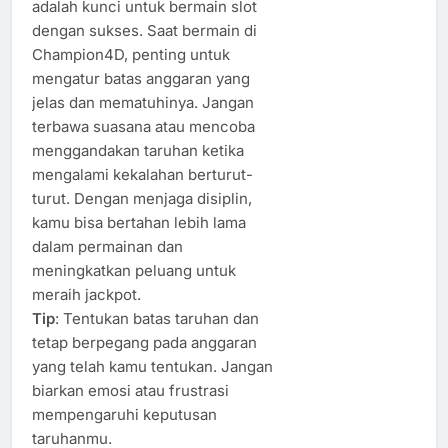
adalah kunci untuk bermain slot
dengan sukses. Saat bermain di
Champion4D, penting untuk
mengatur batas anggaran yang
jelas dan mematuhinya. Jangan
terbawa suasana atau mencoba
menggandakan taruhan ketika
mengalami kekalahan berturut-
turut. Dengan menjaga disiplin,
kamu bisa bertahan lebih lama
dalam permainan dan
meningkatkan peluang untuk
meraih jackpot.
Tip
: Tentukan batas taruhan dan
tetap berpegang pada anggaran
yang telah kamu tentukan. Jangan
biarkan emosi atau frustrasi
mempengaruhi keputusan
taruhanmu.