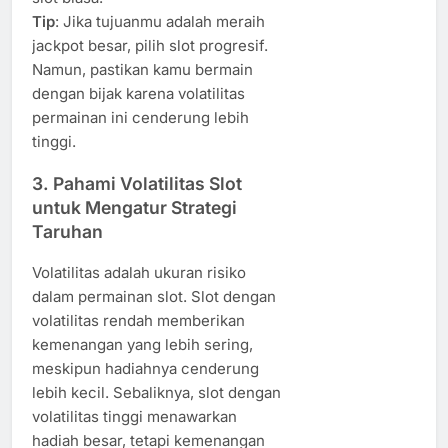
Tip
: Jika tujuanmu adalah meraih
jackpot besar, pilih slot progresif.
Namun, pastikan kamu bermain
dengan bijak karena volatilitas
permainan ini cenderung lebih
tinggi.
3.
Pahami Volatilitas Slot
untuk Mengatur Strategi
Taruhan
Volatilitas adalah ukuran risiko
dalam permainan slot. Slot dengan
volatilitas rendah memberikan
kemenangan yang lebih sering,
meskipun hadiahnya cenderung
lebih kecil. Sebaliknya, slot dengan
volatilitas tinggi menawarkan
hadiah besar, tetapi kemenangan