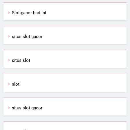
Slot gacor hari ini
situs slot gacor
situs slot
slot
situs slot gacor