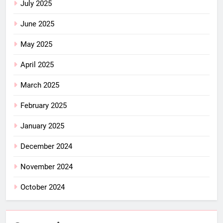
July 2025
June 2025
May 2025
April 2025
March 2025
February 2025
January 2025
December 2024
November 2024
October 2024