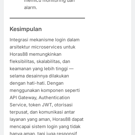
memicu monitoring dan
alarm.
Kesimpulan
Integrasi mekanisme login dalam
arsitektur microservices untuk
Horas88 memungkinkan
fleksibilitas, skalabilitas, dan
keamanan yang lebih tinggi —
selama desainnya dilakukan
dengan hati-hati. Dengan
menggunakan komponen seperti
API Gateway, Authentication
Service, token JWT, otorisasi
terpusat, dan komunikasi antar
layanan yang aman, Horas88 dapat
mencapai sistem login yang tidak
hanya aman, tapi juga responsif