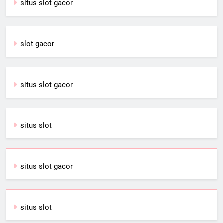
situs slot gacor
slot gacor
situs slot gacor
situs slot
situs slot gacor
situs slot