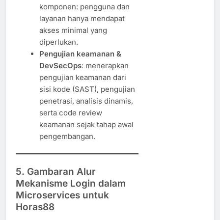
komponen: pengguna dan
layanan hanya mendapat
akses minimal yang
diperlukan.
Pengujian keamanan &
DevSecOps
: menerapkan
pengujian keamanan dari
sisi kode (SAST), pengujian
penetrasi, analisis dinamis,
serta code review
keamanan sejak tahap awal
pengembangan.
5. Gambaran Alur
Mekanisme Login dalam
Microservices untuk
Horas88