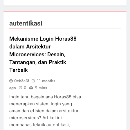
autentikasi
Mekanisme Login Horas88
dalam Arsitektur
Microservices: Desain,
Tantangan, dan Praktik
Terbaik
0cb8a3f
11 months
ago
0
9 mins
Ingin tahu bagaimana Horas88 bisa
menerapkan sistem login yang
aman dan efisien dalam arsitektur
microservices? Artikel ini
membahas teknik autentikasi,