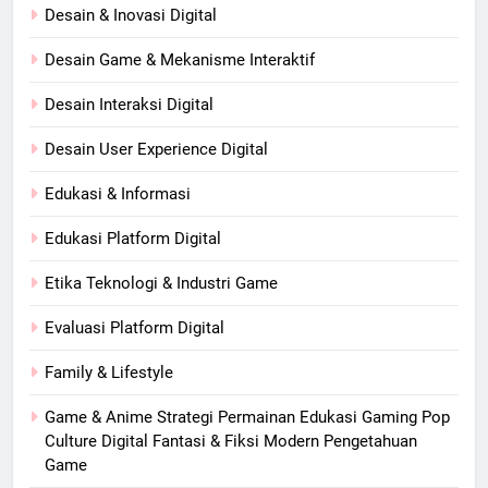
Desain & Inovasi Digital
Desain Game & Mekanisme Interaktif
Desain Interaksi Digital
Desain User Experience Digital
Edukasi & Informasi
Edukasi Platform Digital
Etika Teknologi & Industri Game
Evaluasi Platform Digital
Family & Lifestyle
Game & Anime Strategi Permainan Edukasi Gaming Pop
Culture Digital Fantasi & Fiksi Modern Pengetahuan
Game