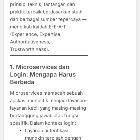
prinsip, teknik, tantangan dan
praktik terbaik berdasarkan studi
dari berbagai sumber tepercaya —
mengikuti kaidah E-E-A-T
(Experience, Expertise,
Authoritativeness,
Trustworthiness).
1. Microservices dan
Login: Mengapa Harus
Berbeda
Microservices memecah sebuah
aplikasi monolitik menjadi layanan-
layanan kecil yang masing-masing
bertanggung jawab atas fungsi
spesifik. Dalam konteks login:
Layanan autentikasi
mungkin terpisah dengan