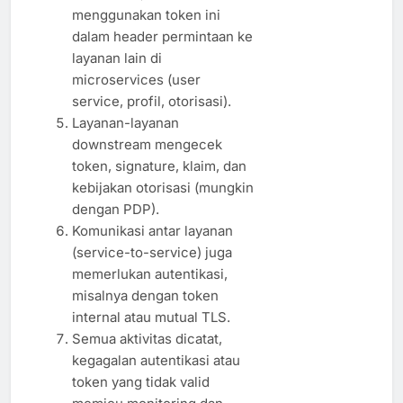
menggunakan token ini
dalam header permintaan ke
layanan lain di
microservices (user
service, profil, otorisasi).
Layanan-layanan
downstream mengecek
token, signature, klaim, dan
kebijakan otorisasi (mungkin
dengan PDP).
Komunikasi antar layanan
(service-to-service) juga
memerlukan autentikasi,
misalnya dengan token
internal atau mutual TLS.
Semua aktivitas dicatat,
kegagalan autentikasi atau
token yang tidak valid