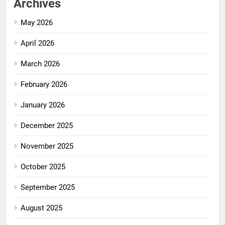
Archives
May 2026
April 2026
March 2026
February 2026
January 2026
December 2025
November 2025
October 2025
September 2025
August 2025