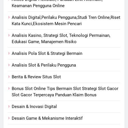
Keamanan Pengguna Online
Analisis Digital,Perilaku Pengguna,Studi Tren Online,Riset
Kata Kunci,Ekosistem Mesin Pencari
Analisis Kasino, Strategi Slot, Teknologi Permainan,
Edukasi Game, Manajemen Risiko
Analisis Pola Slot & Strategi Bermain
Analisis Slot & Perilaku Pengguna
Berita & Review Situs Slot
Bonus Slot Online Tips Bermain Slot Strategi Slot Gacor
Slot Gacor Terpercaya Panduan Klaim Bonus
Desain & Inovasi Digital
Desain Game & Mekanisme Interaktif