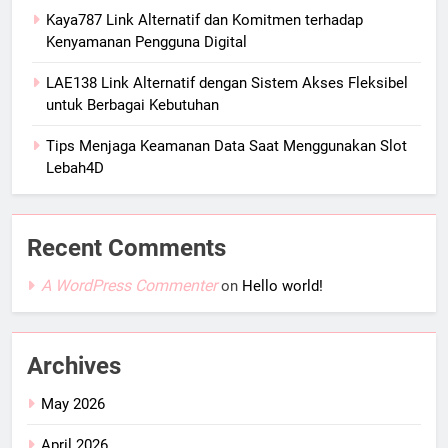
Kaya787 Link Alternatif dan Komitmen terhadap
Kenyamanan Pengguna Digital
LAE138 Link Alternatif dengan Sistem Akses Fleksibel
untuk Berbagai Kebutuhan
Tips Menjaga Keamanan Data Saat Menggunakan Slot
Lebah4D
Recent Comments
A WordPress Commenter
on
Hello world!
Archives
May 2026
April 2026