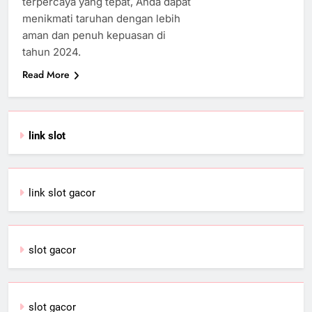
terpercaya yang tepat, Anda dapat
menikmati taruhan dengan lebih
aman dan penuh kepuasan di
tahun 2024.
Read More
link slot
link slot gacor
slot gacor
slot gacor