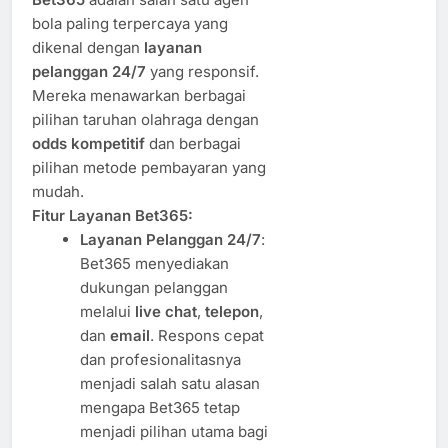
bola paling terpercaya yang
dikenal dengan
layanan
pelanggan 24/7
yang responsif.
Mereka menawarkan berbagai
pilihan taruhan olahraga dengan
odds kompetitif
dan berbagai
pilihan metode pembayaran yang
mudah.
Fitur Layanan Bet365:
Layanan Pelanggan 24/7
:
Bet365 menyediakan
dukungan pelanggan
melalui
live chat
,
telepon
,
dan
email
. Respons cepat
dan profesionalitasnya
menjadi salah satu alasan
mengapa Bet365 tetap
menjadi pilihan utama bagi