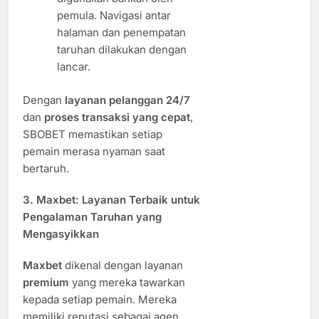
pemula. Navigasi antar
halaman dan penempatan
taruhan dilakukan dengan
lancar.
Dengan
layanan pelanggan 24/7
dan
proses transaksi yang cepat
,
SBOBET memastikan setiap
pemain merasa nyaman saat
bertaruh.
3.
Maxbet: Layanan Terbaik untuk
Pengalaman Taruhan yang
Mengasyikkan
Maxbet
dikenal dengan layanan
premium
yang mereka tawarkan
kepada setiap pemain. Mereka
memiliki reputasi sebagai agen