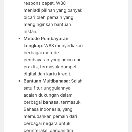
respons cepat, W88
menjadi pilihan yang banyak
dicari oleh pemain yang
menginginkan bantuan
instan.
Metode Pembayaran
Lengkap
: W88 menyediakan
berbagai metode
pembayaran yang aman dan
praktis, termasuk dompet
digital dan kartu kredit.
Bantuan Multibahasa
: Salah
satu fitur unggulannya
adalah dukungan dalam
berbagai
bahasa
, termasuk
Bahasa Indonesia, yang
memudahkan pemain dari
berbagai negara untuk
berinteraksi dengan tim