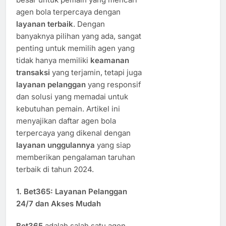
agen bola terpercaya dengan
layanan terbaik
. Dengan
banyaknya pilihan yang ada, sangat
penting untuk memilih agen yang
tidak hanya memiliki
keamanan
transaksi
yang terjamin, tetapi juga
layanan pelanggan
yang responsif
dan solusi yang memadai untuk
kebutuhan pemain. Artikel ini
menyajikan daftar agen bola
terpercaya yang dikenal dengan
layanan unggulannya
yang siap
memberikan pengalaman taruhan
terbaik di tahun 2024.
1.
Bet365: Layanan Pelanggan
24/7 dan Akses Mudah
Bet365
adalah salah satu agen