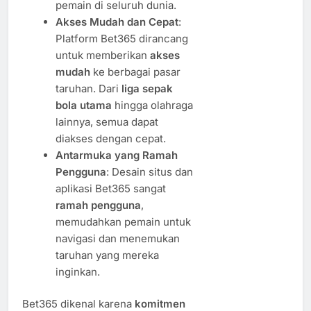
pemain di seluruh dunia.
Akses Mudah dan Cepat
:
Platform Bet365 dirancang
untuk memberikan
akses
mudah
ke berbagai pasar
taruhan. Dari
liga sepak
bola utama
hingga olahraga
lainnya, semua dapat
diakses dengan cepat.
Antarmuka yang Ramah
Pengguna
: Desain situs dan
aplikasi Bet365 sangat
ramah pengguna
,
memudahkan pemain untuk
navigasi dan menemukan
taruhan yang mereka
inginkan.
Bet365 dikenal karena
komitmen