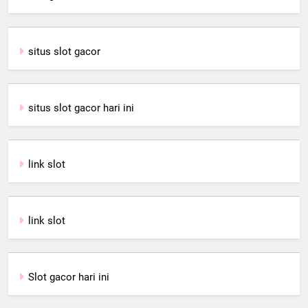
situs slot gacor
situs slot gacor hari ini
link slot
link slot
Slot gacor hari ini