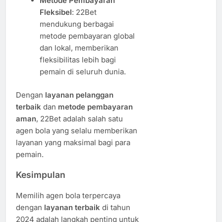
Metode Pembayaran
Fleksibel
: 22Bet
mendukung berbagai
metode pembayaran global
dan lokal, memberikan
fleksibilitas lebih bagi
pemain di seluruh dunia.
Dengan
layanan pelanggan
terbaik
dan
metode pembayaran
aman
, 22Bet adalah salah satu
agen bola yang selalu memberikan
layanan yang maksimal bagi para
pemain.
Kesimpulan
Memilih agen bola terpercaya
dengan
layanan terbaik
di tahun
2024 adalah langkah penting untuk