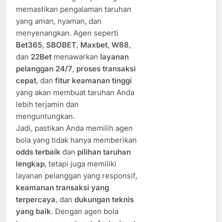
memastikan pengalaman taruhan
yang aman, nyaman, dan
menyenangkan. Agen seperti
Bet365
,
SBOBET
,
Maxbet
,
W88
,
dan
22Bet
menawarkan
layanan
pelanggan 24/7
,
proses transaksi
cepat
, dan
fitur keamanan tinggi
yang akan membuat taruhan Anda
lebih terjamin dan
menguntungkan.
Jadi, pastikan Anda memilih agen
bola yang tidak hanya memberikan
odds terbaik
dan
pilihan taruhan
lengkap
, tetapi juga memiliki
layanan pelanggan yang responsif,
keamanan transaksi yang
terpercaya
, dan
dukungan teknis
yang baik
. Dengan agen bola